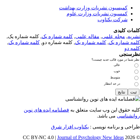
کمیسیون نشریات وزارت بهداشت
کمسیون نشریات وزارت علوم
شرکت یکتاوب
مات کلیدی
ریه
,
مجله علمی
,
مقاله علمی
,
کلمه شماره یک
, کلمه شماره یک,
مه شماره یک
,
کلمه شماره یک
, کلمه شماره دو,
کلمه شماره یک
,
مه دو
رسنجی
 شما در مورد قالب جدید چیست؟
عالی
خوب
متوسط
در حد انتظار
یه حقوق این وب سایت متعلق به
فصلنامه ایده های نوین
انشناسی
می باشد.
احی و برنامه نویسی :
یکتاوب افزار شرق
Journal of Psychology New Ideas
© 202