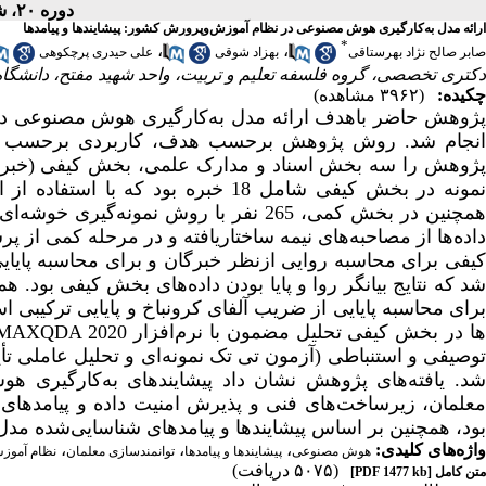
دوره ۲۰، شماره ۲۴ - ( ۳-۱۴۰۳ )
ارائه مدل به‌کارگیری هوش مصنوعی در نظام آموزش‌وپرورش کشور: پیشایندها و پیامدها
*
،
،
صابر صالح نژاد بهرستاقی
بهزاد شوقی
علی حیدری پرچکوهی
دکتری تخصصی، گروه فلسفه تعلیم و تربیت، واحد شهید مفتح، دانشگاه 
چکیده:
(۳۹۶۲ مشاهده)
پژوهش حاضر باهدف ارائه مدل به‌کارگیری هوش مصنوعی در ن
انجام شد. روش پژوهش برحسب هدف، کاربردی برحسب نوع د
پژوهش را سه بخش اسناد و مدارک علمی، بخش کیفی (خبرگا
نمونه در بخش کیفی شامل 18 خبره بو
همچنین در بخش کمی، 265 نفر با روش نمو
داده‌­ها از مصاحبه­‌های نیمه ساختاریافته و در مرحله کمی ا
کیفی برای محاسبه روایی ازنظر خبرگان و برای محاسبه پایای
شد که نتایج بیانگر روا و پایا بودن داده‌های بخش کیفی بود. ه
رای محاسبه پایایی از ضریب آلفای کرونباخ و پایایی ترکیبی استفا
ا در بخش کیفی تحلیل مضمون با نرم‌افزار
MAXQDA 2020
وصیفی و استنباطی
(آزمون تی تک نمونه‌­ای و تحلیل عاملی تأی
د.
یافته‌­های پژوهش نشان داد پیشایند­های به‌کارگیر
معلمان، زیرساخت‌­های فنی و پذیرش امنیت داده و پیامد­ها
بود
، همچنین بر اساس پیشایندها و پیامدهای شناسایی‌شده مد
واژه‌های کلیدی:
،
،
،
هوش مصنوعی
پیشایندها و پیامدها
توانمندسازی معلمان
نظام آموز
(۵۰۷۵ دریافت)
متن کامل
[PDF 1477 kb]