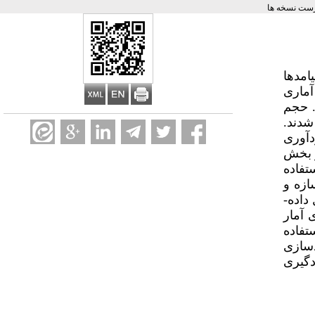
ست نسخه ها
امدها
ماری
 حجم
 شدند.
ردآوری
ر بخش
تفاده
ازه و
اده‌­
 آمار
تفاده
دسازی
دگیری