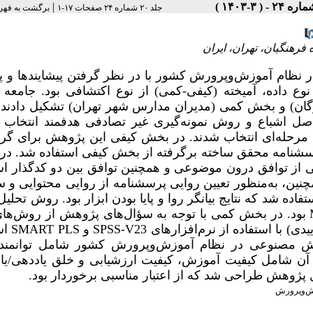
|
جلد ۲۰ شماره ۲۴ صفحات ۱۷-۱
برگشت به فهر
فرهنگیان، تهران، ایران
ظام آموزش‌وپرورش کشور با در نظر گرفتن پیشایندها و پی
اده، آمیخته (کیفی-کمی) از نوع اکتشافی بود. جامعه آ
ن) و بخش کمی (مدیران مدارس شهر تهران) تشکیل دادند.
د که با استفاده از اصل اشباع و روش نمونه‌گیری غیر تصادفی هدفمند انتخاب
نه‌گیری خوشه‌ای مرحله‌ای انتخاب شدند. در بخش کیفی این پژوهش برای گ
ز پرسش­نامه محقق ساخته برگرفته از بخش کیفی استفاده شد. د
ی از توافق درون موضوعی و همچنین توافق بین دو کدگذار اس
مچنین، به­‌منظور تعیین روایی پرسش­نامه از روایی محتوایی و س
ده شد که نتایج بیانگر روا و پایا بودن ابزار بود. روش تحلیل د
بود. در بخش کمی با توجه به سؤال‌­های پژوهش از روش‌­های
یدی) با استفاده از نرم‌افزارهای
SPSS-V23
و
SMART PLS
اس
ی هوش مصنوعی در نظام آموزش‌وپرورش کشور شامل توانمن
ی آن شامل کیفیت آموزش، کیفیت ارزشیابی و خلق یاددهی/یا
ل پژوهش طراحی شد که از اعتبار مناسبی برخوردار بود
.
ش‌وپرورش