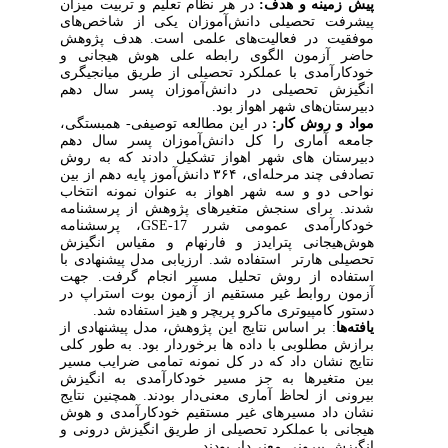
پیش زمینه و هدف:
در هر نظام تعلیم و تربیت میزان
پیشرفت تحصیلی دانش­‌آموزان یکی از شاخص­‌های
موفقیت در فعالیت­‌های علمی است.
هدف پژوهش
حاضر آزمون الگوی رابطه علی هوش هیجانی و
خودکارآمدی با عملکرد تحصیلی از طریق میانجی­گری
انگیزش تحصیلی در دانش‌­آموزان پسر سال دهم
دبیرستان­‌های شهر اهواز بود.
مواد و روش کار:
در این مطالعه توصیفی- همبستگی،
جامعه آماری را کل دانش‌­آموزان پسر سال دهم
دبیرستان های شهر اهواز تشکیل دادند که به روش
تصادفی چند مرحله‌­ای، ۳۶۴ دانش­‌‌آموز پایه دهم از بین
نواحی دو و سه شهر اهواز به عنوان نمونه انتخاب
شدند. برای سنجش متغیرهای پژوهش از
پرسشنامه
خودکارآمدی عمومی شرر
GSE-17
، پرسشنامه
هوش‌هیجانی پترایدز و فارنهام و مقیاس انگیزش
تحصیلی هارتر استفاده شد. ارزیابی مدل پیشنهادی با
استفاده از روش تحلیل مسیر انجام گرفت. جهت
آزمون روابط غیر مستقیم از آزمون بوت استراپ در
دستور کامپیوتری ماکرو پریچر و هیز استفاده شد.
یافته‌­ها
: بر اساس نتایج این پژوهش، مدل پیشنهادی از
برازش مطلوبی با داده ها برخوردار بود. به طور کلی
نتایج نشان داد که در کل نمونه تمامی ضرایب مسیر
بین متغیرها به جز مسیر خودکارآمدی به انگیزش
بیرونی از لحاظ آماری معنی­‌دار بودند. همچنین نتایج
نشان داد مسیرهای غیر مستقیم خودکارآمدی و هوش
هیجانی با عملکرد تحصیلی از طریق انگیزش درونی و
انگیزش بیرونی معنی­‌دار بودند.