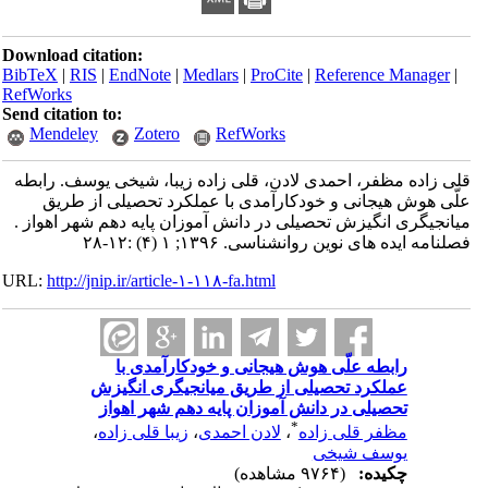
Download citation:
BibTeX
|
RIS
|
EndNote
|
Medlars
|
ProCite
|
Reference Manager
|
RefWorks
Send citation to:
Mendeley
Zotero
RefWorks
قلی زاده مظفر، احمدی لادن، قلی زاده زیبا، شیخی یوسف. رابطه
علّی هوش هیجانی و خودکارآمدی با عملکرد تحصیلی از طریق
میانجیگری انگیزش تحصیلی در دانش آموزان پایه دهم شهر اهواز .
فصلنامه ایده های نوین روانشناسی. ۱۳۹۶; ۱ (۴) :۱۲-۲۸
URL:
http://jnip.ir/article-۱-۱۱۸-fa.html
رابطه علّی هوش هیجانی و خودکارآمدی با
عملکرد تحصیلی از طریق میانجیگری انگیزش
تحصیلی در دانش آموزان پایه دهم شهر اهواز
*
مظفر قلی زاده
،
لادن احمدی
،
زیبا قلی زاده
،
یوسف شیخی
چکیده:
(۹۷۶۴ مشاهده)