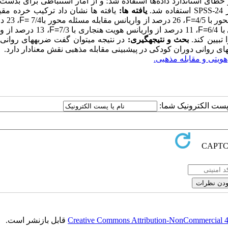
 خطای استاندارد داده‌ها استفاده شد؛ و از آمار استنباطی برای بدست
ر
SPSS-24
استفاده شد.
یافته­ ها:
یافته
ها نشان داد
ترکیب خرده مقیا
F=
، 26 درصد از واریانس مقابله مسئله محور با7/4
F=
، 3
F=
، 11 درصد از واریانس هویت هنجاری با 7/3
F=
، 13 درصد از 
ا تبیین کند.
بحث و نتیجه­گیری:
در نتیجه می­توان گفت
ضربه­های روانی 
ای روانی دوران کودکی در پیش­بینی مقابله مذهبی نقش معنادار دارد.
هویتی و مقابله مذهبی.
ا پست الکترونیک شما:
Creative Commons Attribution-NonCommercial 4.0
قابل بازنشر است.