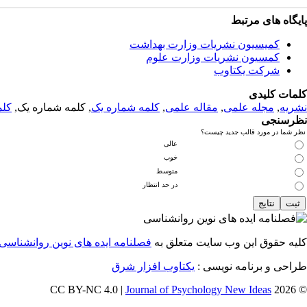
پایگاه های مرتبط
کمیسیون نشریات وزارت بهداشت
کمسیون نشریات وزارت علوم
شرکت یکتاوب
کلمات کلیدی
نشریه
,
مجله علمی
,
مقاله علمی
,
کلمه شماره یک
, کلمه شماره یک,
کلم
نظرسنجی
نظر شما در مورد قالب جدید چیست؟
عالی
خوب
متوسط
در حد انتظار
کلیه حقوق این وب سایت متعلق به
فصلنامه ایده های نوین روانشناسی
طراحی و برنامه نویسی :
یکتاوب افزار شرق
Journal of Psychology New Ideas
© 2026 CC BY-NC 4.0 |