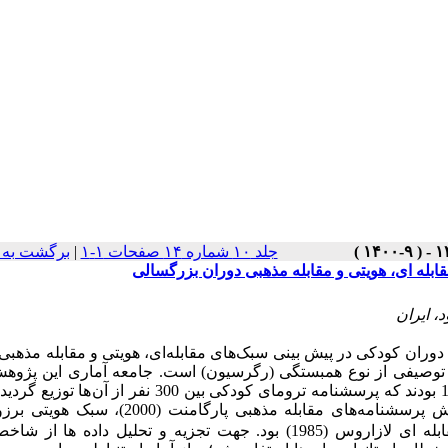
جلد ۱۰ شماره ۱۴ صفحات ۱-۱
|
برگشت به 
بله ای، هویتی و مقابله مذهبی دوران بزرگسالی
، ایران
 دوران کودکی در پیش
بینی سبک‌های مقابله‌ای، هویتی و مقابله مذهبی
یفی از نوع همبستگی (رگرسیون) است. جامعه آماری این پژوهش
ها توزیع گردی
وهش پرسشنامه
های مقابله مذهبی پارگامنت (2000)، سبک ه
بله
ای لازاروس (1985) بود.
جهت تجزیه و تحلیل داده
ها از شاخ