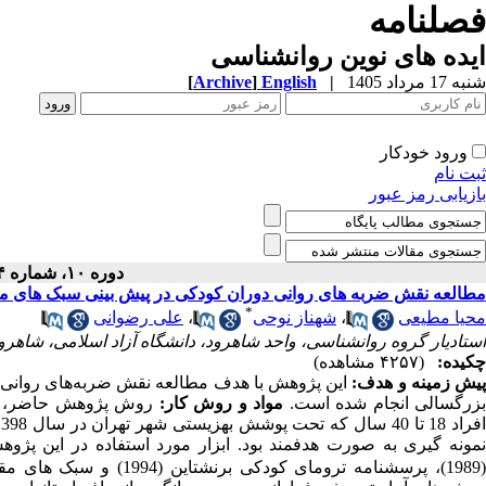
فصلنامه
ایده های نوین روانشناسی
شنبه 17 مرداد 1405
|
English
]
Archive
[
ورود خودکار
ثبت نام
بازیابی رمز عبور
دوره ۱۰، شماره ۱۴ - ( ۹-۱۴۰۰ )
مطالعه نقش ضربه های روانی دوران کودکی در پیش بینی سبک های مقا
*
محیا مطیعی
،
شهناز نوحی
،
علی رضوانی
استادیار گروه روانشناسی، واحد شاهرود، دانشگاه آزاد اسلامی، شاهرود
چکیده:
(۴۲۵۷ مشاهده)
یش­ زمینه و هدف:
این پژوهش با هدف مطالعه نقش ضربه
های روانی
زرگسالی انجام شده است.
مواد و روش کار:
روش پژوهش حاضر، توص
فراد 18 تا 40 سال که تحت پوشش بهزیستی شهر تهران در سال 1398 بودند که پرسشنامه ترومای کودکی بین 300 نفر از آن
مونه ­گیری به صورت هدفمند بود. ابزار مورد استفاده در این پژ
1989)، پرسشنامه
ترومای کودکی برنشتاین (1994)
و سبک
های مقا