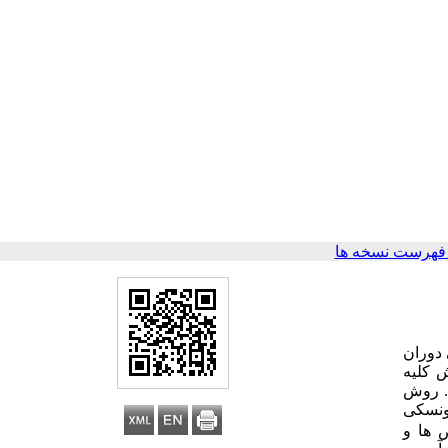
فهرست نسخه ها
 دوران
 کلیه
د. روش
ویتی برزونسکی
ص
ها و