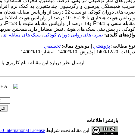
وش
های آمار توصیفی فراوانی، درصد، میانگین، انحراف استاندارد و
ریب همبستگی پیرسون و رگرسیون چندمتغیری به کمک نرم افزا
ربه ­های دوران کودکی توانست 22 درصد از واریانس مقابله هیجان محور با 4/5
اریانس هویت هنجاری با 2/6
F=
، 10 درصد از واریانس هویت اطلاعاتی با 6/4
قابله منفی با 4/4
F=
و14 درصد از واریانس مقابله مثبت با 5/3
F=
، ر
کودکی در پیش­ بینی سبک ­های هویتی نقش معنادار دارد. همچنین ضربه­ه
واژه‌های کلیدی:
ضربه های روانی دوران کودکی
،
سبک های مقابله ای
،
نوع مطالعه:
پژوهشي
| موضوع مقاله:
تخصصي
دریافت: 1400/12/20 | پذیرش: 1400/9/10 | انتشار: 1400/9/10
ارسال نظر درباره این مقاله : نام کاربری ی
بازنشر اطلاعات
این مقاله تحت شرایط
 International License