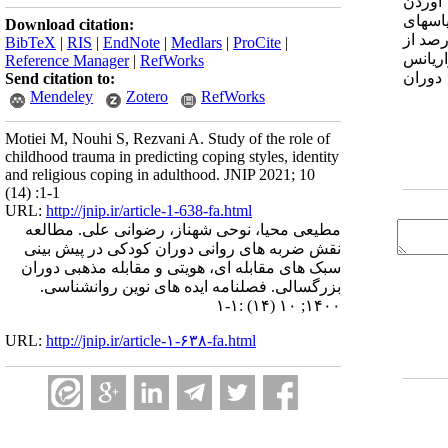
 آوردن
س­های
Download citation:
2 درصد از
BibTeX
|
RIS
|
EndNote
|
Medlars
|
ProCite
|
واریانس
Reference Manager
|
RefWorks
دوران
Send citation to:
Mendeley
Zotero
RefWorks
Motiei M, Nouhi S, Rezvani A. Study of the role of
childhood trauma in predicting coping styles, identity
and religious coping in adulthood. JNIP 2021; 10
(14) :1-1
URL:
http://jnip.ir/article-1-638-fa.html
مطیعی محیا، نوحی شهناز، رضوانی علی. مطالعه
نقش ضربه های روانی دوران کودکی در پیش بینی
سبک های مقابله ای، هویتی و مقابله مذهبی دوران
بزرگسالی. فصلنامه ایده های نوین روانشناسی.
۱۴۰۰; ۱۰ (۱۴) :۱-۱
URL:
http://jnip.ir/article-۱-۶۳۸-fa.html