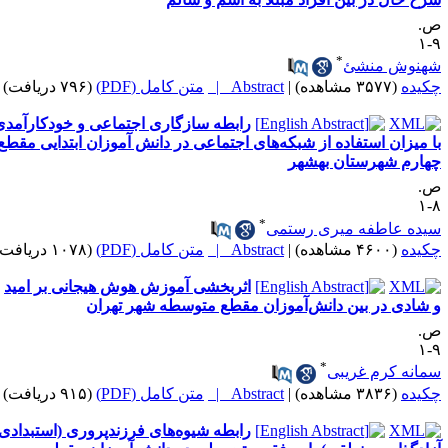
.
۹
*
هنوش منشئ
کیده
(۳۵۷۷ مشاهده)
|
Abstract |
متن کامل (PDF)
(۷۹۶ دریافت)
رابطه سازگاری اجتماعی و خودکارآمدی
ا میزان استفاده از شبکه‌های اجتماعی در دانش آموزان ابتدایی مقطع
هارم شهرستان بهشهر
.
۸
*
یده عاطفه میری رستمی
کیده
(۴۶۰۰ مشاهده)
|
Abstract |
متن کامل (PDF)
(۱۰۷۸ دریافت)
اثربخشی آموزش هوش هیجانی بر امید
 شادی در بین دانش‌آموزان مقطع متوسطه شهر تهران
.
۹
*
مانه کرم غریبی
کیده
(۳۸۳۶ مشاهده)
|
Abstract |
متن کامل (PDF)
(۹۱۵ دریافت)
رابطه شیوه‌های فرزندپروری (استبدادی،