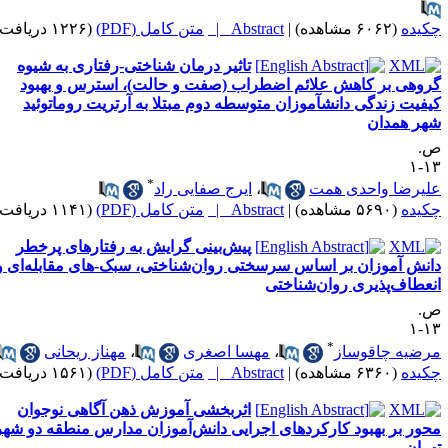
کیده
(۶۰۶۲ مشاهده)
|
Abstract |
متن کامل (PDF)
(۱۲۲۶ دریافت)
تاثیر درمان شناختی-رفتاری به شیوه
روهی بر کاهش علائم اضطراب (صفت و حالت)، استرس و بهبود
یفیت زندگی دانشآموزان متوسطه دوم مبتلا به آرتریت روماتوئید
هر همدان
.
۱۳
*
لیرضا واحدی همت
،
ایرج صفایی راد
کیده
(۵۶۹۰ مشاهده)
|
Abstract |
متن کامل (PDF)
(۱۱۴۱ دریافت)
پیش‌بینی گرایش به رفتارهای پرخطر
انش آموزان بر اساس سرسختی روان‌شناختی، سبک-های مقابله‌ای و
نعطاف‌پذیری روان‌شناختی
.
۱۳
*
رضیه چاقوساز
،
مهسا اصغری
،
مهناز ریحانی
کیده
(۶۳۶۰ مشاهده)
|
Abstract |
متن کامل (PDF)
(۱۵۶۱ دریافت)
اثربخشی آموزش ذهن آگاهی نوجوان
حور بر بهبود کارکردهای اجرایی دانش‌آموزان مدارس منطقه دو شهر
هران