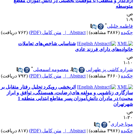
زادگذار و منطقی) با موفقیت تحصیلی در دانش آموزان مقطع
توسطه
.
۹
*
اطمه خلیلی
کیده
(۳۸۷۶ مشاهده)
|
Abstract |
متن کامل (PDF)
(۷۶۲ دریافت)
شناسایی شاخص‌های تعاملات
انواده‌های دارای فرزند عادی
.
۱۰
*
راره کاشی پز طهرانی
،
معصومه اسمعیلی
کیده
(۳۶۶۰ مشاهده)
|
Abstract |
متن کامل (PDF)
(۷۹۲ دریافت)
اثربخشی رویکرد تحلیل رفتار متقابل بر
ازگاری زناشویی و مولفه های(رضایت، همبستگی، توافق و ابراز
محبت) در مادران دانش‌آموزان پسر مقاطع ابتدایی منطقه 1
هرتهران
.
۲۰
*
ونا خرازی
کیده
(۳۹۷۶ مشاهده)
|
Abstract |
متن کامل (PDF)
(۸۱۷ دریافت)