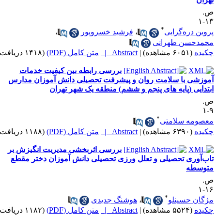
.
۱۳
*
روین دره‌گرایی
،
فرشید خسروپور
،
حمدحسن طهرانی
کیده
(۶۰۵۱ مشاهده)
|
Abstract |
متن کامل (PDF)
(۱۴۱۸ دریافت)
بررسی رابطه بین کیفیت خدمات
موزشی با سلامت روان و پیشرفت تحصیلی دانش آموزان مدارس
بتدایی (پایه های پنجم و ششم) منطقه یک شهر تهران
.
۹
*
عصومه سلامتی
کیده
(۶۳۹۰ مشاهده)
|
Abstract |
متن کامل (PDF)
(۱۱۸۸ دریافت)
بررسی اثربخشی مدیریت انگیزش بر
اب‌آوری تحصیلی و تعلل ورزی تحصیلی دانش آموزان دختر مقطع
توسطه
.
۱۶
*
ژگان حسینلو
،
هوشنگ جدیدی
کیده
(۵۵۲۴ مشاهده)
|
Abstract |
متن کامل (PDF)
(۱۱۸۲ دریافت)