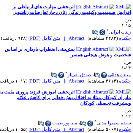
اثربخشی مهارت های ارتباطی بر
فزایش صمیمیت وکیفیت زندگی زنان دچار تعارضات زناشویی
.
۱۵
*
ینب ایرانی
کیده
(۴۴۸۲ مشاهده)
|
Abstract |
متن کامل (PDF)
(۹۲۸ دریافت)
پیش‌بینی اضطراب بارداری بر اساس
خصیت و هوش هیجانی همسر
.
۱۴
*
نیژه هدائی
،
صادق تقی‌لو
کیده
(۴۶۱۴ مشاهده)
|
Abstract |
متن کامل (PDF)
(۱۰۱۷ دریافت)
اثربخشی آموزش فرزند پروری مثبت به
ادران کودکان مبتلا به اختلال بیش فعالی برای کاهش علائم
پیشرفت تحصیلی کودکان
.
۱۲
*
یده سمیرا مدنی
،
مینا پور‌نعمت
کیده
(۵۰۶۷ مشاهده)
|
Abstract |
متن کامل (PDF)
(۱۰۵۵ دریافت)