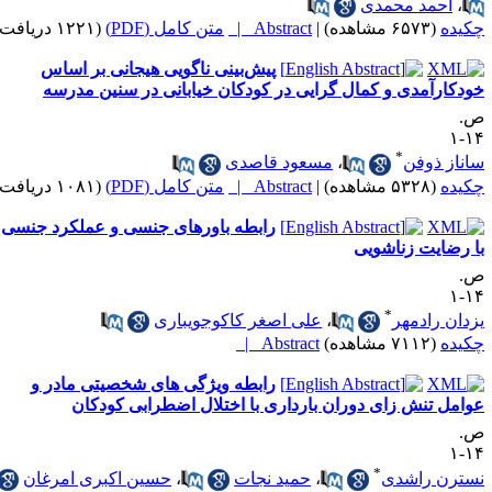
،
احمد محمدی
کیده
(۶۵۷۳ مشاهده)
|
Abstract |
متن کامل (PDF)
(۱۲۲۱ دریافت)
پیش‌بینی ناگویی هیجانی بر اساس
ودکارآمدی و کمال گرایی در کودکان خیابانی در سنین مدرسه
.
۱۴
*
اناز ذوفن
،
مسعود قاصدی
کیده
(۵۳۲۸ مشاهده)
|
Abstract |
متن کامل (PDF)
(۱۰۸۱ دریافت)
رابطه باورهای جنسی و عملکرد جنسی
ا رضایت زناشویی
.
۱۴
*
زدان رادمهر
،
علی اصغر کاکوجویباری
کیده
(۷۱۱۲ مشاهده)
Abstract |
رابطه ویژگی های شخصیتی مادر و
وامل تنش زای دوران بارداری با اختلال اضطرابی کودکان
.
۱۴
*
سترن راشدی
،
حمید نجات
،
حسین اکبری امرغان