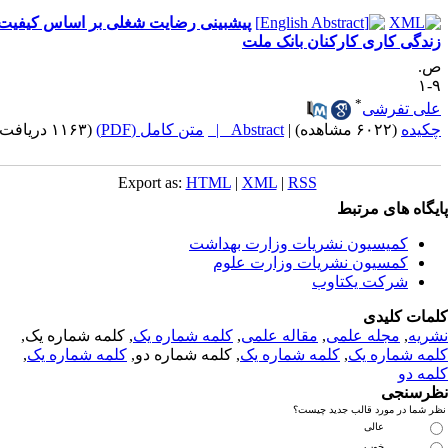
پیشبینی رضایت شغلی بر اساس کیفیت
ندگی کاری کارکنان بانک ملت
.
۹
*
لی تفرشی
کیده
(۶۰۲۲ مشاهده)
|
Abstract |
متن کامل (PDF)
(۱۱۶۳ دریافت)
Export as:
HTML
|
XML
|
RSS
یگاه های مرتبط
کمیسیون نشریات وزارت بهداشت
کمسیون نشریات وزارت علوم
شرکت یکتاوب
مات کلیدی
ریه
,
مجله علمی
,
مقاله علمی
,
کلمه شماره یک
, کلمه شماره یک,
مه شماره یک
,
کلمه شماره یک
, کلمه شماره دو,
کلمه شماره یک
,
مه دو
رسنجی
 شما در مورد قالب جدید چیست؟
عالی
خوب