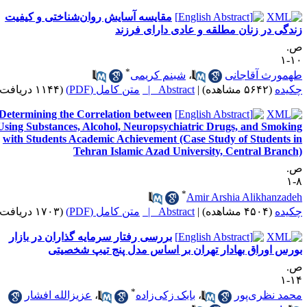
مقایسه آسایش روان‌شناختی و کیفیت
ندگی در زنان مطلقه و عادی دارای فرزند
.
۱۰
*
همورث آقاجانی
،
شبنم کریمی
کیده
(۵۶۴۲ مشاهده)
|
Abstract |
متن کامل (PDF)
(۱۱۴۴ دریافت)
Determining the Correlation between
Using Substances, Alcohol, Neuropsychiatric Drugs, and Smokin
with Students Academic Achievement (Case Study of Students i
Tehran Islamic Azad University, Central Branch
.
۸
*
Amir Arshia Alikhanzade
کیده
(۴۵۰۴ مشاهده)
|
Abstract |
متن کامل (PDF)
(۱۷۰۳ دریافت)
بررسی رفتار سرمایه گذاران در بازار
ورس اوراق بهادار تهران بر اساس مدل پنج تیپ شخصیتی
.
۱۴
*
حمد نظری‌پور
،
بابک زکی‌زاده
،
عزیزالله افشار