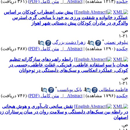
کیده
(۱۲۱۳ مشاهده)
|
Abstract |
متن کامل (PDF)
(۳۶۱ دریافت)
پیش بینی اضطراب کودکان بر اساس
ملکرد خانواده و شفقت ورزی به خود با میانجی گری استرس
الدگری در مادران کودکان پیش دبستانی شهر اهواز
.
۲۱
*
یلوفر نعمتی
،
زهرا دشت بزرگی
کیده
(۱۲۹۰ مشاهده)
|
Abstract |
متن کامل (PDF)
(۳۸۷ دریافت)
رابطه راهبردهای سازگارانه تنظیم
یجان با سو استفاده عاطفی، فیزیکی، غفلت عاطفی،جسمی در
ودکی، عملکرد انعکاسی و سبک‌های دلبستگی در نوجوانان
.
۲۱
*
اطمه سلطانی
،
بابک پویانسب
کیده
(۱۷۹۶ مشاهده)
|
Abstract |
متن کامل (PDF)
(۷۴۶ دریافت)
نقش میانجی تاب‌آوری و هوش هیجانی
ر رابطه بین سبک‌های دلبستگی و سلامت روان در میان پرستاران زن
صفهان
.