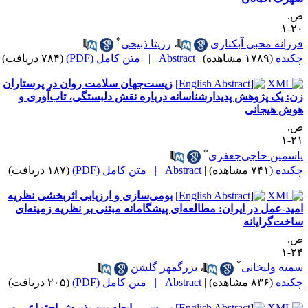
.
۲۰
*
رزانه محبی آبکناری
،
رزیتا ذبیحی
کیده
(۱۷۸۹ مشاهده)
|
Abstract |
متن کامل (PDF)
(۷۸۴ دریافت)
زیست‌جهان سلامت روان در پرستاران
ن: یک پژوهش پدیدارشناسانه درباره نقش دلبستگی، تاب‌آوری و
وش هیجانی
.
۲۱
*
اسمین حاجی‌جعفری
کیده
(۷۴۱ مشاهده)
|
Abstract |
متن کامل (PDF)
(۱۸۷ دریافت)
بومی‌سازی و ارزیابی اثربخشی نظریه
مید-عمل در ایران: مطالعه‌ای پیشگامانه مبتنی بر نظریه زمینه‌ای
اخت‌گرایانه
.
۲۴
*
میه ولیخانی
،
بزرگمهر گلشن
کیده
(۸۳۶ مشاهده)
|
Abstract |
متن کامل (PDF)
(۲۰۵ دریافت)
بررسی رابطه بین پذیرش اجتماعی و