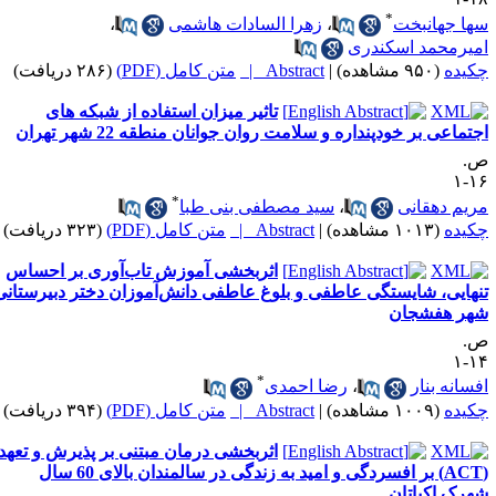
*
ها جهانبخت
،
زهرا السادات هاشمی
،
میرمحمد اسکندری
کیده
(۹۵۰ مشاهده)
|
Abstract |
متن کامل (PDF)
(۲۸۶ دریافت)
تاثیر میزان استفاده از شبکه های
جتماعی بر خودپنداره و سلامت روان جوانان منطقه 22 شهر تهران
.
۱۶
*
ریم دهقانی
،
سید مصطفی بنی طبا
کیده
(۱۰۱۳ مشاهده)
|
Abstract |
متن کامل (PDF)
(۳۲۳ دریافت)
اثربخشی آموزش تاب‌آوری بر احساس
نهایی، شایستگی عاطفی و بلوغ عاطفی دانش‌آموزان دختر دبیرستانی
هر هفشجان
.
۱۴
*
فسانه بنار
،
رضا احمدی
کیده
(۱۰۰۹ مشاهده)
|
Abstract |
متن کامل (PDF)
(۳۹۴ دریافت)
اثربخشی درمان مبتنی بر پذیرش و تعهد
(ACT) بر افسردگی و امید به زندگی در سالمندان بالای 60 سال
هرک اکباتان