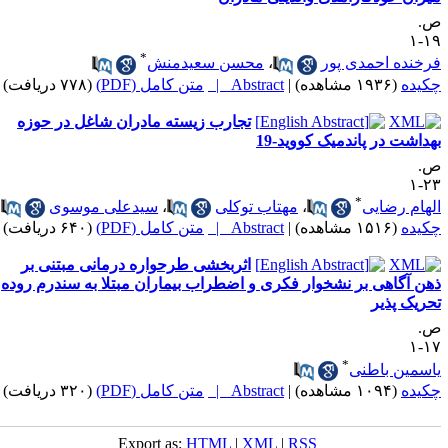
.
۱۹
*
رخنده احمدی پور
،
محسن سعیدمنش
کیده
(۱۹۳۶ مشاهده)
|
Abstract |
متن کامل (PDF)
(۷۷۸ دریافت)
تجارب زیسته مادران شاغل در حوزه
هداشت در پاندمیک کووید-19
.
۲۳
*
لهام رضایی
،
مهتاب توکلی
،
سیدعلی موسوی
کیده
(۱۵۱۶ مشاهده)
|
Abstract |
متن کامل (PDF)
(۶۴۰ دریافت)
اثربخشی طرحواره درمانی مبتنی بر
هن آگاهی بر نشخوار فکری و اضطراب بیماران مبتلا به سندرم روده
حریک پذیر
.
۱۷
*
اسمین باطنی
کیده
(۱۰۹۴ مشاهده)
|
Abstract |
متن کامل (PDF)
(۳۲۰ دریافت)
Export as:
HTML
|
XML
|
RSS