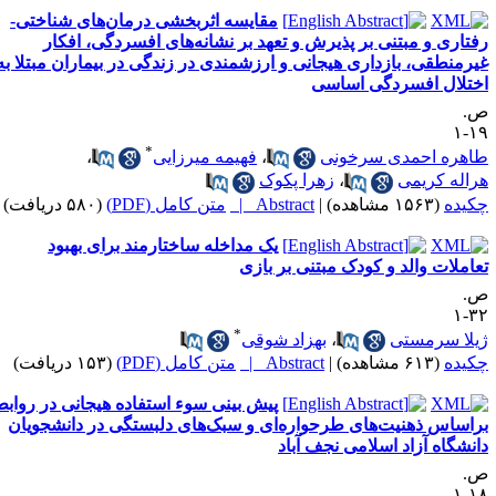
مقایسه‌ اثربخشی درمان‌های شناختی-
فتاری و مبتنی بر پذیرش و تعهد بر نشانه‌های افسردگی، افکار
یرمنطقی، بازداری هیجانی و ارزشمندی در زندگی در بیماران مبتلا به
ختلال افسردگی اساسی
.
۱۹
*
اهره احمدی سرخونی
،
فهیمه میرزایی
،
راله کریمی
،
زهرا پکوک
کیده
(۱۵۶۳ مشاهده)
|
Abstract |
متن کامل (PDF)
(۵۸۰ دریافت)
یک مداخله ساختارمند برای بهبود
عاملات والد و کودک مبتنی بر بازی
.
۳۲
*
یلا سرمستی
،
بهزاد شوقی
کیده
(۶۱۳ مشاهده)
|
Abstract |
متن کامل (PDF)
(۱۵۳ دریافت)
پیش بینی سوء استفاده هیجانی در روابط
راساس ذهنیت‌های طرحواره‌ای و سبک‌های دلبستگی در دانشجویان
انشگاه آزاد اسلامی نجف آباد
.
۱۸