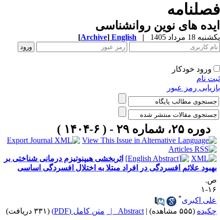
صلنامه
ده های نوین روانشناسی
ه 18 مرداد 1405
|
English
]
Archive
[
ورود خودکار
ت نام
زیابی رمز عبور
دوره ۲۵، شماره ۲۹ - ( ۶-۱۴۰۴ )
اثربخشی هیپنوتیزم درمانی شناختی بر
هبود علائم افسردگی در افراد مبتلا به اختلال افسردگی اساسی
.
۱۶
*
لی اکبری
کیده
(۵۵۵ مشاهده)
|
Abstract |
متن کامل (PDF)
(۳۳۱ دریافت)