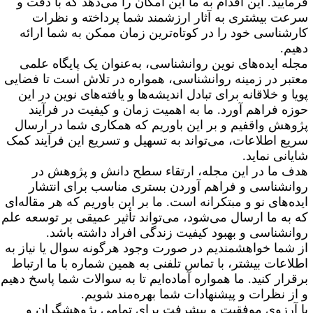
رمایید. این اقدام به ما این امکان را می‌دهد که با دقت و
رعت بیشتری به آثار ارزشمند شما پرداخته و نظرات
ارشناسی خود را در کوتاه‌ترین زمان ممکن به شما ارائه
هیم.
جله ایده‌های نوین روانشناسی، به‌عنوان یک پایگاه علمی
عتبر در زمینه روانشناسی، همواره در تلاش است تا فضایی
ویا و خلاقانه برای تبادل اندیشه‌ها و یافته‌های نوین در این
وزه فراهم آورد. ما به اهمیت زمان و کیفیت در فرآیند
ژوهش واقفیم و بر این باوریم که همکاری شما در ارسال
ریع اطلاعات، می‌تواند به تسهیل و تسریع این فرآیند کمک
ایانی نماید.
دف ما در این مجله، ارتقاء سطح دانش و پژوهش در
وانشناسی و فراهم آوردن بستری مناسب برای انتشار
یده‌های نو و مبتکرانه است. ما بر این باوریم که هر مقاله‌ای
ه به ما ارسال می‌شود، می‌تواند تأثیر عمیقی بر توسعه علم
وانشناسی و بهبود کیفیت زندگی افراد داشته باشد.
ز شما خواهشمندیم در صورت وجود هرگونه سوال یا نیاز به
طلاعات بیشتر، با تماس تلفنی به همین شماره با ما ارتباط
رقرار کنید. ما همواره آماده‌ایم تا به سوالات شما پاسخ دهیم
 از نظرات و پیشنهادات شما بهره‌مند شویم.
ا آرزوی موفقیت و پیشرفت برای تمامی پژوهشگران و