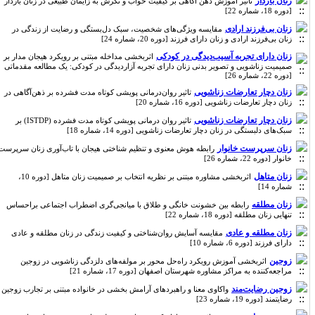
زنان باردار
تاثیر آموزش ذهن آگاهی بر کیفیت خواب و نگرش به زایمان طبیعی در زنان باردار
[دوره 18، شماره 22]
زنان بی‌فرزند ارادی
مقایسه ویژگی‌های شخصیت، سبک دل‌بستگی و رضایت از زندگی در
زنان بی‌فرزند ارادی و زنان دارای فرزند [دوره 20، شماره 24]
زنان دارای تجربه آسیب‌دیدگی در کودکی
اثربخشی مداخله مبتنی بر رویکرد هیجان مدار بر
صمیمیت زناشویی و تصویر بدنی زنان دارای تجربه آزاردیدگی در کودکی: یک مطالعه مقدماتی
[دوره 22، شماره 26]
زنان دچار تعارضات زناشویی
تاثیر روان‌درمانی پویشی کوتاه مدت فشرده بر ذهن‌آگاهی در
زنان دچار تعارضات زناشویی [دوره 16، شماره 20]
زنان دچار تعارضات زناشویی
تاثیر روان درمانی پویشی کوتاه مدت فشرده (ISTDP) بر
سبک‌های دلبستگی در زنان دچار تعارضات زناشویی [دوره 14، شماره 18]
زنان سرپرست خانوار
رابطه هوش معنوی و تنظیم شناختی هیجان با تاب‌آوری زنان سرپرست
خانوار [دوره 22، شماره 26]
زنان متاهل
اثربخشی مشاوره مبتنی بر نظریه انتخاب بر صمیمیت زنان متاهل [دوره 10،
شماره 14]
زنان مطلقه
رابطه بین خشونت خانگی و طلاق با میانجی‌گری اضطراب اجتماعی براحساس
تنهایی زنان مطلقه [دوره 18، شماره 22]
زنان مطلقه و عادی
مقایسه آسایش روان‌شناختی و کیفیت زندگی در زنان مطلقه و عادی
دارای فرزند [دوره 6، شماره 10]
زوجین
اثربخشی آموزش رویکرد راه‌حل محور بر مولفه‌های دلزدگی زناشویی در زوجین
مراجعه‌کننده به مراکز مشاوره شهرستان اصفهان [دوره 17، شماره 21]
زوجین رضایت‌مند
واکاوی معنا و راهبردهای آرامش بخشی در خانواده مبتنی بر تجارب زوجین
رضایتمند [دوره 19، شماره 23]