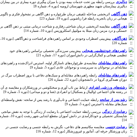
دیالیزی
بررسی رابطه بین تحت خدمات بیمه بودن با میزان پیگیری دوره بیماری در بین بیماران
دیالیزی بیمارستان شهید مطهری شهرستان ارومیه [دوره 4، شماره 8]
ذهن آگاهی
اثربخشی مداخله تلفیقی درمان طرح‌واره و ذهن آگاهی بر نشخوار فکری و ناگویی
هیجانی در زنان باتجربه رابطه فرا زناشویی [دوره 19، شماره 23]
ذهن آگاهی
مقایسه اثربخشی درمان شناختی رفتاری و شناخت درمانی مبتنی بر ذهن آگاهی بر
خستگی و درد مزمن زنان مبتلا به مولتیپل اسکلروزیس [دوره 10، شماره 14]
ذهن‌آگاهی
پیش‌بینی اضطراب وجودی بر اساس راهبردهای فراشناخت و ذهن‌آگاهی [دوره 16،
شماره 20]
راهبردهای خودتنظیمی هیجانی
پیش‌بینی سرزندگی تحصیلی براساس راهبردهای خود
تنظیمی هیجانی و کمال‌گرایی در دانش‌آموزان [دوره 17، شماره 21]
راهبردهای مقابله‌ای
مقایسه‌ی طرح‌واره‌های ناسازگار اولیه، استرس ادراک‌شده و راهبردهای
مقابله‌ای در نوجوانان بد سرپرست و نوجوانان عادی [دوره 5، شماره 9]
راهبردهای مقابله‌ای
رابطه راهبردهای مقابله‌ای و سبک‌های دفاعی با بروز اضطراب مرگ در
دوران همه‌گیری کرونا در دانشجویان [دوره 22، شماره 26]
رشته‌های ورزشی انفرادی
ارتباط بین تاب آوری و سختکوشی در ورزشکاران و مقایسه ی آن
در رشته های اجتماعی (والیبال و بسکتبال) و انفرادی (شنا و دو و میدانی) [دوره 5، شماره 9]
رشد پس از سانحه
رابطه حمایت اجتماعی و تاب‌آوری با رشد پس از سانحه: نقش واسطه‌ای
سبک‌های مقابله با استرس [دوره 5، شماره 9]
رضایت از زندگی
بررسی رابطه حمایت اجتماعی با رضایت از زندگی با توجه به نقش میانجی
شایستگی تحصیلی و خودکارآمدی در دانش آموزان مقطع ابتدایی شهر رشت [دوره 10، شماره
14]
رضایت جنسی
مقایسه مکانیسم های دفاعی، نگرش به رابطه جنسی و رضایت جنسی در
زنان ورزشکار حرفه ای، آماتور و غیرورزشکار [دوره 12، شماره 16]