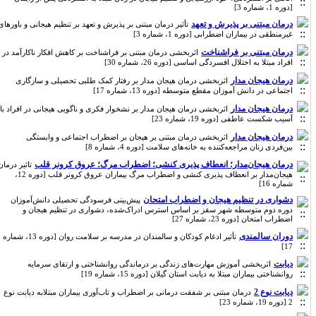
[دوره 1، شماره 3]
درمان مبتنی بر پذیرش و تعهد
تأثیر درمان مبتنی بر پذیرش و تعهد بر تنظیم هیجانی و باورهای
غیرمنطقی در بیماران اضطرابی [دوره 1، شماره 3]
درمان مبتنی بر فراشناخت
اثربخشی درمان مبتنی بر فراشناخت بر کاهش افکار ناکارآمد در
افراد مبتلا به اختلال افسردگی اساسی [دوره 26، شماره 30]
درمان هیجان مدار
اثربخشی درمان هیجان مدار بر رفتار کمک طلبی تحصیلی و سازگاری
اجتماعی در دانش آموزان مقطع متوسطه [دوره 13، شماره 17]
درمان هیجان مدار
اثربخشی درمان هیجان مدار بر نشخوار فکری و ناگویی هیجانی در افراد با
آسیب شکست عاطفی [دوره 19، شماره 23]
درمان هیجان مدار
اثربخشی درمان مبتنی بر هیجان بر اضطراب اجتماعی و وابستگی
بین‌فردی زنان مراجعه‌کننده به خانه‌های سلامت [دوره 4، شماره 8]
درمان هیجان‌مدار؛ انعطاف پذیری کنشی؛ اضطراب مرگ؛ عروق کرونر قلب
تاثیر درمان
هیجان‌مدار بر انعطاف پذیری کنشی و اضطراب مرگ بیماران عروق کرونر قلب [دوره 12،
شماره 16]
دشواری در تنظیم هیجان و اضطراب امتحان
پیش‌بینی فرسودگی تحصیلی دانش‌آموزان
دوره دوم متوسطه شهر سقز بر اساس استرس ادراک‌شده، دشواری در تنظیم هیجان و
اضطراب امتحان [دوره 23، شماره 27]
دوران سالمندی
تأثیر ادغام کودکان و سالمندان در مدرسه بر سلامت روان [دوره 13، شماره
17]
دیابت
اثربخشی آموزش مهارت‌های زندگی بر درماندگی روانشناختی و ارتقای سرمایه
روانشناختی بیماران مبتلا به دیابت استان گیلان [دوره 15، شماره 19]
دیابت نوع 2
درمان مبتنی بر شفقت درمانی بر اضطراب و تاب‌آوری بیماران مبتلابه دیابت نوع
2 [دوره 19، شماره 23]