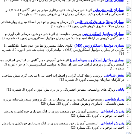
بیماران قلبی
اثر بخشی معنادرمانی بر امید به زندگی در بیماران قلبی [دوره 7، شماره 11]
بیماران قلبی-عروقی
اثربخشی درمان شناختی- رفتاری مبتنی بر ذهن آگاهی (MBCT) بر
افسردگی و اضطراب و کیفیت زندگی بیماران قلبی عروقی [دوره 21، شماره 25]
بیماران مبتلا به عروق کرونر قلبی
تأثیر درمان پذیرش و تعهد بر انعطاف‌پذیری روان‌شناختی
بیماران مبتلا به عروق کرونر قلبی [دوره 13، شماره 17]
بیماران مولتیپل اسکلروزیس
بررسی مقایسه ای اثربخشی دو شیوه درمانی تاب آوری و
ذهن آگاهی گروهی بر ارتقاء امید و شادکامی بیماران مولتیپل اسکلروزیس [دوره 3، شماره 7]
بیماری مولتیپل اسکلروزیس (MS)
الگوی تحلیل مسیر روابط بین عدم تحمل بلاتکلیفی با
نگرانی در بیماران مولتیپل اسکلروزیس (MS) با میانجی‌گری اجتناب شناختی [دوره 10، شماره
14]
بیماری مولتیپل اسکلروسیس(ام اس)
اثربخشی آموزش ذهن آگاهی بر استرس ادراک‌شده،
کیفیت زندگی و باورهای فراشناختی بیماران مبتلا به مولتیپل اسکلروسیس (ام اس) [دوره 9،
شماره 13]
بینش شناختی
بررسی رابطه کمال گرایی و اضطراب اجتماعی با میانجی گری بینش شناختی
در کارکنان سازمان بهزیستی [دوره 9، شماره 13]
پایایی
ویژگی‌های روانسنجی مقیاس افسردگی رادز در دانش آموزان [دوره 8، شماره 12]
پدیدارشناسی
زیست‌جهان سلامت روان در پرستاران زن: یک پژوهش پدیدارشناسانه درباره
نقش دلبستگی، تاب‌آوری و هوش هیجانی [دوره 25، شماره 29]
پذیرش اجتماعی
اثربخشی آموزش خود شفقت ورزی بر انگاره‌پردازی خودکشی و پذیرش
اجتماعی نوجوانان [دوره 21، شماره 25]
پذیرش اجتماعی.
اثربخشی آموزش خود شفقت ورزی بر انگاره پردازی خودکشی و پذیرش
اجتماعی نوجوانان [دوره 21، شماره 25]