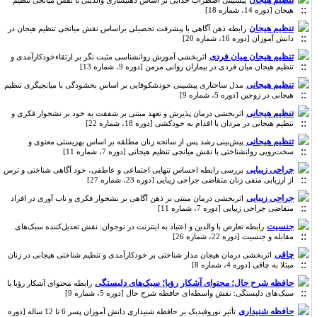
تنظیم هیجان
پیشبینی اضطراب جدایی بر اساس ذهنیسازی والدینی با نقش میانجی تنظیم
هیجان [دوره 14، شماره 18]
تنظیم هیجان
رابطه ذهن آگاهی با پیشرفت تحصیلی براساس نقش میانجی تنظیم هیجان در
دانش آموزان [دوره 16، شماره 20]
تنظیم هیجان میان فردی
اثربخشی آموزش روانشناسی مثبت نگر بر ارتقاءخودکارآمدی و
تنظیم هیجان میان فردی در بیماران روانی مزمن [دوره 9، شماره 13]
تنظیم هیجانی
مدل ساختاری پیشبینی خودشکوفایی بر اساس بخشودگی با میانجیگری تنظیم
هیجانی در زوجین [دوره 5، شماره 9]
تنظیم هیجانی
اثربخشی درمان پذیرش و تعهد مبتنی بر شفقت به خود بر نشخوار فکری و
تنظیم هیجانی در مردان با اقدام به خودکشی [دوره 18، شماره 22]
تنظیم هیجانی
پیش‌بینی رشد پس از سانحه زنان مطلقه بر اساس بهزیستی معنوی و
سخت‌رویی روانشناختی با نقش میانجی تنظیم هیجانی [دوره 7، شماره 11]
جراحی زیبایی
بررسی رابطه احساس تنهایی اجتماعی و عاطفی، خود آگاهی شناختی و ترس
از ارزیابی منفی زنان متقاضی جراحی زیبایی [دوره 23، شماره 27]
جراحی زیبایی
اثربخشی درمان مبتنی بر ذهن آگاهی بر نشخوار فکری و تاب آوری در افراد
متقاضی جراحی زیبایی [دوره 7، شماره 11]
جنسیت
رابطه تعارض با والدین و اعتیاد به اینترنت در نوجوان: نقش تعدیل‌کننده سبک‌های
مقابله و جنسیت [دوره 22، شماره 26]
چاقی
اثربخشی درمان هیجان مدار شناختی بر خودکارآمدی و تنظیم شناختی هیجانی در زنان
مبتلا به چاقی [دوره 4، شماره 8]
حافظه شرح حال؛ محتوای آشکار رؤیا؛ سبک‌های دلبستگی
رابطه محتوای آشکار رؤیا با
سبک‌های دلبستگی: نقش واسطه‌ای حافظه شرح حال [دوره 5، شماره 9]
حافظه شنیداری
تأثیر نوروفیدبک بر حافظه شنیداری دانش آموزان پسر 6 تا 12 ساله [دوره