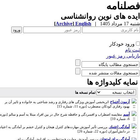
صلنامه
ده های نوین روانشناسی
1 مرداد 1405
|
English
]
Archive
[
ورود خودکار
ت نام
زیابی رمز عبور
مایه کلیدواژه ها
تمام نسخه ها
آزمون آخنباخ
اثربخشی آموزش ویژگی های رفتاری و رشد شناختی به خانواده و تاثیر آن بر
بهبود رفتاری کودکان مضطرب [دوره 11، شماره 15]
آسم
مقایسه اضطراب و افسردگی و حافظه شرح حال در بین افراد مبتلا به آسم و سالم [دوره
6، شماره 10]
آمادگی اعتیاد.
بررسی تأثیر آموزش مهارت‌های کنترل هیجان و کنترل خشم بر آمادگی به اعتیاد
در دانش‌آموزان [دوره 22، شماره 26]
آمادگی برای امتحان
بررسی آموزش مهارت خودتنظیمی بر افزایش آمادگی برای