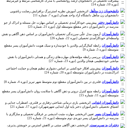
پیشرفت تحصیلی در دانشجویان ارشد روانشناسی با مدرک کارشناسی مرتبط و غیرمرتبط
[دوره 10، شماره 14]
دانشجویان زن متأهل
اثربخشی آموزش نظریه استرنبرگ برافزایش رضایت زناشویی
دانشجویان زن متأهل دانشگاه آزاد واحد همدان [دوره 7، شماره 11]
دانش‌آموز دختر
پیش‌بینی خودکارآمدی تحصیلی بر اساس مهارت حل مسئله و ادراک از جو
مدرسه در دانش‌آموزان دختر مقطع متوسطه اول [دوره 21، شماره 25]
دانش‌آموزان
آزمون مدل علّی سرزندگی تحصیلی دانش‌آموزان بر اساس ذهن آگاهی و نقش
واسطه‌ای خودکارآمدی تحصیلی [دوره 22، شماره 26]
دانش‌آموزان
رابطه کمال‌گرایی والدین با خودپنداره و سبک هویت دانش‌آموزان پسر مقطع
متوسطه [دوره 5، شماره 9]
دانش‌آموزان
بررسی رابطه مؤلفه‌های مهارت‌های زندگی و همدلی دانش‌آموزان با نقش
میانجی خودتنظیمی هیجان والدین [دوره 23، شماره 27]
دانش‌آموزان
پیش‌بینی افکار خودکشی بر اساس دشواری تنظیم هیجان و حمایت اجتماعی
ادراک‌شده در دانش‌آموزان متوسطه [دوره 20، شماره 24]
دانش‌آموزان
قلدری در بین دانش‌آموزان مقطع دوم متوسط شهر تبریز [دوره 4، شماره 8]
دانش‌آموزان
رابطه منبع کنترل درونی و ذهن آگاهی با سلامت روان دانش‌آموزان پسر مقطع
متوسطه [دوره 11، شماره 15]
دانش‌آموزان ابتدایی
اثربخشی بازی درمانی شناختی-رفتاری بر قلدری، اضطراب جدایی و
اشتیاق تحصیلی دانش‌آموزان دختر پایه اول ابتدایی شهرشهرکرد [دوره 17، شماره 21]
دانش‌آموزان پسر
تعیین اثربخشی مهارت مثبت اندیشی بر غرقگی تحصیلی و سازگاری با
مدرسه در دانش‌آموزان پسر دوره‌ی دوم متوسطه [دوره 21، شماره 25]
دختران بد سرپرست.
اثربخشی ذهن آگاهی مبتنی بر کاهش استرس بر خویشتن پذیری،