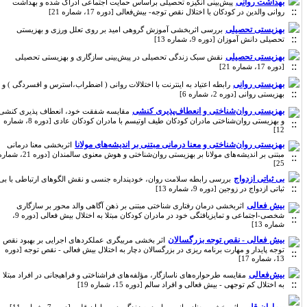
بهداشت روانی
پیش‌بینی انگیزه تحصیلی براساس حمایت اجتماعی ادراک شده و بهداشت
روانی والدین در کودکان با اختلال نقص توجه- بیش‌فعالی [دوره 17، شماره 21]
بهزیستی تحصیلی
بررسی اثربخشی آموزش گروهی امید بر روی تعلل ورزی و بهزیستی
تحصیلی دانش آموزان [دوره 9، شماره 13]
بهزیستی تحصیلی
نقش سبک زندگی تحصیلی در پیش‌بینی سازگاری و بهزیستی تحصیلی
[دوره 17، شماره 21]
بهزیستی روانی
رابطه اعتیاد به اینترنت با اختلالات روانی ( اضطراب،استرس و افسردگی ) و
بهزیستی روانی [دوره 2، شماره 6]
بهزیستی روان‌شناختی و انعطاف‌پذیری کنشی
مقایسه شفقت خود، انعطاف پذیری کنشی
و بهزیستی روان‌شناختی مادران کودکان طیف اوتیسم با مادران کودکان عادی [دوره 8، شماره
12]
بهزیستی روان‌شناختی و معنا درمانی مبتنی بر اندیشه‌های مولانا
اثربخشی معنا درمانی
مبتنی بر اندیشه‌های مولانا بر بهزیستی روان‌شناختی و هوش معنوی سالمندان [دوره 21، شماره
25]
بی ثباتی ازدواج
بررسی رابطه سلامت روان، خودپنداره جنسی و نقش الگوهای ارتباطی با بی
ثباتی ازدواج در زوجین [دوره 9، شماره 13]
بیش فعالی
اثربخشی درمان رفتاری شناختی مبتنی بر ذهن آگاهی والد محور بر سازگاری
شخصی-اجتماعی و تمایزیافتگی خود در مادران کودکان مبتلا به اختلال بیش فعالی [دوره 9،
شماره 13]
بیش فعالی - نقص توجه بزرگسالان
اثر بخشی مربیگری عملکردهای اجرایی بر بهبود نقص
توجه پایدار و مهارت برنامه ریزی در بزرگسالان دچار به اختلال بیش فعالی - نقص توجه [دوره
13، شماره 17]
بیش‌فعالی
مقایسه طرحواره‌های ناسازگار، مؤلفه‌های فراشناختی و فراهیجانی در افراد مبتلا
به اختلال کم توجهی - بیش فعالی و افراد سالم [دوره 15، شماره 19]