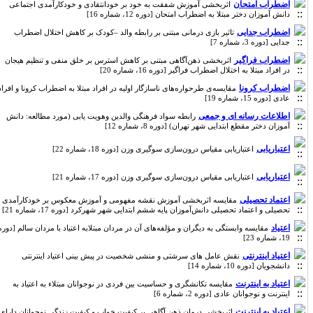
اضطراب امتحان
اثربخشی آموزش شفقت به خود بر خودانتقادی و خودکارآمدی اجتماعی
دانش آموزان دختر مبتلا به اضطراب امتحان [دوره 12، شماره 16]
اضطراب جدایی
تاثیر بازی درمانی مبتنی بر رابطه والد –کودک بر کاهش اختلال اضطراب
جدایی [دوره 3، شماره 7]
اضطراب فراگیر
اثربخشی ذهن‌آگاهی مبتنی بر کاهش استرس بر خلق منفی و تنظیم هیجان
در افراد مبتلا به اختلال اضطراب فراگیر [دوره 16، شماره 20]
اضطراب کرونا
مقایسه‌ی طرحواره‌های ناسازگار اولیه در افراد مبتلا به اضطراب کرونا و افراد
عادی [دوره 15، شماره 19]
اطلاعات رسانه ای و جمعی
رابطه سواد فرهنگی والدین وهویت یابی (مورد مطالعه: دانش
آموزان دختر مقطع ابتدایی شهر تهران) [دوره 8، شماره 12]
اعتباریابی
اعتباریابی مقیاس درون‌سازی سوگیری وزن [دوره 18، شماره 22]
اعتباریابی
اعتباریابی مقیاس درون‌سازی سوگیری وزن [دوره 17، شماره 21]
اعتماد تحصیلی
مقایسه اثربخشی آموزش نقشه مفهومی و آموزش معکوس بر خودکارآمدی
تحصیلی و اعتماد تحصیلی دانش‌آموزان پایه ششم ابتدایی شهر شهرکرد [دوره 17، شماره 21]
اعتیاد
مقایسه وابستگی به دیگران و مؤلفه‌های آن در مردان مبتلابه اعتیاد با مردان سالم [دوره
19، شماره 23]
اعتیاد اینترنتی
نقش عامل های سرشتی و منشی شخصیت در پیش بینی اعتیاد اینترنتی
دانشجویان [دوره 10، شماره 14]
اعتیاد به اینترنت
مقایسه تکانشگری و حساسیت بین فردی در نوجوانان مبتلاء به اعتیاد به
اینترنت و نوجوانان عادی [دوره 2، شماره 6]
اعتیاد به اینترنت
اثربخشی درمان ذهن آگاهی بر کیفیت خواب و کیفیت زندگی نوجوانان دارای