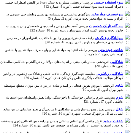
سوء استفاده جنسی
بررسی اثربخشی مشاوره به سبک Story بر کاهش اضطراب جنسی
دختران آسیب دیده سوءاستفاده جنسی [دوره 8، شماره 12]
سوءمصرف مواد مخدر
ویژگیهای روانسنجی پرسشنامه بهزیستی روانشناختی عمومی در
افراد وابسته به موادمخدر تحت درمان [دوره 2، شماره 5]
سه گانه تاریک شخصیت
بررسی آسیب‌های روانی و آسیب‌های شخصیتی زنان سرپرست
خانوار تحت پوشش کمیته امداد شهرستان زرندیه [دوره 18، شماره 22]
سهل‌انگاری) نگرش
رابطه سبک فرزندپروری والدین با خلاقیت دانش‌آموزان در مدارس
استعدادهای درخشان و مدارس عادی [دوره 16، شماره 20]
شاخص توده بدنی
بررسی رابطه اعتیاد به مواد غذایی و ولع مصرف مواد غذایی با شاخص
توده بدنی [دوره 1، شماره 3]
شادکامی
اثربخشی معنادرمانی مبتنی بر اندیشه‌های مولانا بر ذهن‌آگاهی و شادکامی سالمندان
[دوره 16، شماره 20]
شادکامی زناشویی
مقایسه جهت‌گیری زندگی، حالات خلقی و شادکامی زناشویی در والدین
کودکان مبتلابه اختلالات یادگیری خاص و کودکان عادی [دوره 22، شماره 26]
شادی
اثربخشی آموزش هوش هیجانی بر امید و شادی در بین دانش‌آموزان مقطع متوسطه
شهر تهران [دوره 6، شماره 10]
شرم
پیش‌بینی شرم براساس خواستگی یا ناخواستگی تولد؛ نقش واسطه‌ای سوءاستفادۀ
عاطفی [دوره 17، شماره 21]
شغل
بررسی نقش معنویت سازمانی در شادکامی با میانجی‌گری تعلق سازمانی در بین منابع
انسانی شاغل در شهرک صنعتی اشتهارد [دوره 16، شماره 20]
شفقت به خود
نقش میانجی گری تنظیم شناختی هیجان در رابطه بین انعطاف‌پذیری و شفقت
به خود با استفاده آسیب‌زا از تلفن همراه در جمعیت غیر بالینی [دوره 20، شماره 24]