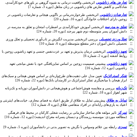
تعارض های زناشویی
اثربخشی واقعیت درمانی به شیوه گروهی بر باورهای خودکارآمدی،
شادکامی و کاهش تعارض های زناشویی در زنان متاهل [دوره 3، شماره 7]
تعارضات زناشویی
اثربخشی طرحواره‌درمانی بر ناگویی هیجانی و تعارضات زناشویی در
زوجین دارای اختلافات خانوادگی [دوره 16، شماره 20]
تعلق به مدرسه
اثربخشی آموزش خودکارآمدی بر اضطراب امتحان و تعلق به مدرسه در
دانش آموزان پسر متوسطه دوم شهر بیرجند [دوره 20، شماره 24]
تعلل‌ورزی تحصیلی
بررسی اثربخشی مدیریت انگیزش بر تاب‌آوری تحصیلی و تعلل ورزی
تحصیلی دانش آموزان دختر مقطع متوسطه [دوره 6، شماره 10]
تعهد زناشویی
اثربخشی درمان پذیرش و تعهد بر عزت‌نفس جنسی و تعهد زناشویی زوجین با
روابط آشفته [دوره 2، شماره 6]
تعهد زناشویی
پیشبینی صمیمیت زوجین بر اساس تمایزیافتگی خود با نقش میانجی تعهد
زناشویی [دوره 12، شماره 16]
تفکر استراتژیک
تعیین مدل علی ذهنیت‌های طرح‌واره‌ای بر اساس هوش هیجانی و سبک‌های
ابراز هیجان با میانجیگری تفکر استراتژیک در کارمندان بانک‌ها [دوره 22، شماره 26]
تک‌زبانه
بررسی و مقایسه هوش‌اجتماعی و هوش‌هیجانی ‌در دانش‌آموزان دوزبانه و تک‌زبانه
شهر اهواز [دوره 18، شماره 22]
تمایل به طلاق
پیش‌بینی تمایل به طلاق از طریق اعتیاد به فضای مجازی، خیانت‌های اینترنتی و
اعتیاد به بازی‌های رایانه‌ای در افراد متقاضی طلاق [دوره 8، شماره 12]
تمرکز
تاثیر مولفه های ساختار سازمانی بر رضایت شغلی کارکنان در محیط های فرهنگی
(مطالعه موردی: موسسه رزمندگان و دبستان پسرانه معراج اندیشه) [دوره 12، شماره 16]
تمیزی
رابطه بین علائم وسواس با نگرش به تصویر بدنی در دانشآموزان [دوره 5، شماره 9]