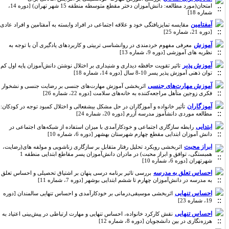
امتحان(مورد مطالعه: دانش‌آموزان دختر مقطع متوسطه منطقه 15 شهر تهران) [دوره 14،
شماره 18]
آمفتامین
مقایسه تمایزیافتگی خود و علاقه اجتماعی در افراد وابسته به آمفتامین و افراد عادی
[دوره 21، شماره 25]
آموزش
معرفی مفهوم خردمندی در روانشناسی تربیتی و کاربردهای یادگیری آن با توجه به
نظریه های آموزشی [دوره 9، شماره 13]
آموزش پذیر
تاثیر تقویت حافظه دیداری و شنیداری بر اختلال نوشتن دانش‌آموزان پایه اول کم
توان ذهنی آموزش پذیر پسر 10-8 سال [دوره 14، شماره 18]
آموزش مهارت‌های جنسی
اثربخشی آموزش مهارت‌های جنسی بر رضایت جنسی و نشخوار
فکری زوجین متأهل مراجعه‌کننده به خانه‌های سلامت [دوره 22، شماره 26]
آموزگاران
تأثیر خانواده و آموزگاران در حل مشکل بیش‎فعالی و اختلال کمبود توجه در کودکان:
مطالعه موردی دانش‎آموز مدرسه آزرم [دوره 20، شماره 24]
ابتدایی
رابطه سازگاری اجتماعی و خودکارآمدی با میزان استفاده از شبکه‌های اجتماعی در
دانش آموزان ابتدایی مقطع چهارم شهرستان بهشهر [دوره 6، شماره 10]
ابراز محبت
اثربخشی رویکرد تحلیل رفتار متقابل بر سازگاری زناشویی و مولفه های(رضایت،
همبستگی، توافق و ابراز محبت) در مادران دانش‌آموزان پسر مقاطع ابتدایی منطقه 1
شهرتهران [دوره 6، شماره 10]
احساس تعلق به مدرسه
بررسی تاثیر برنامه درسی پنهان بر اشتیاق تحصیلی و احساس تعلق
به مدرسه در دانش‌آموزان چهارم تا ششم ابتدایی بوشهر [دوره 7، شماره 11]
احساس تنهایی
اثربخشی موسیقی‌درمانی بر خودکارآمدی و احساس تنهایی سالمندان [دوره
19، شماره 23]
احساس تنهایی
نقش کارکرد خانواده، احساس تنهایی و مهارت ارتباطی در پیش‌بینی اعتیاد به
هرزه‌نگاری در بین دانشجویان [دوره 8، شماره 12]