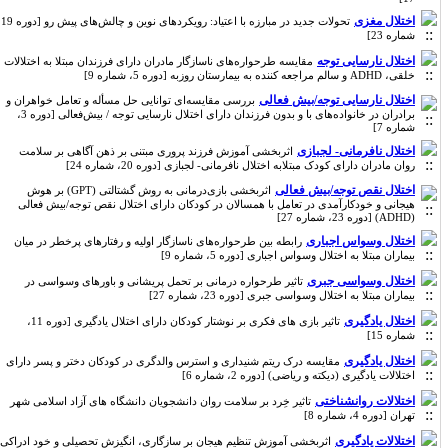
اختلال مغزی
تحولات جدید در مبارزه با اعتیاد: رویکردهای نوین و چالش‌های پیش رو [دوره 19،
شماره 23]
اختلال نارسایی توجه
مقایسه طرحواره‌های ناسازگار مادران دارای فرزندان مبتلا به اختلالات
خلقی، ADHD و سالم مراجعه کننده به بیمارستان روزبه [دوره 5، شماره 9]
اختلال نارسایی توجه/بیش فعالی
بررسی مقایسه‌ای توانایی حل مسأله و تعامل خواهران و
برادران در خانواده‌های با و بدون فرزندان دارای اختلال نارسایی توجه / بیش‌فعالی [دوره 3،
شماره 7]
اختلال نافرمانی- لجبازی
اثربخشی آموزش فرزند پروری مبتنی بر ذهن آگاهی بر سلامت
روان مادران دارای کودک مبتلابه اختلال نافرمانی- لجبازی [دوره 20، شماره 24]
اختلال نقص توجه/بیش فعالی
اثربخشی بازی‌درمانی به روش گشتالتی (GPT) بر هوش
هیجانی و خودکارآمدی در تعامل با همسالان در کودکان دارای اختلال نقص توجه/بیش فعالی
(ADHD) [دوره 23، شماره 27]
اختلال وسواس اجباری
رابطه بین طرحواره‌های ناسازگار اولیه و رفتارهای پرخطر در میان
بیماران مبتلا به اختلال وسواس اجباری [دوره 5، شماره 9]
اختلال وسواسی جبری
تاثیر طرحواره درمانی بر تحمل پریشانی و باورهای وسواسی در
بیماران مبتلا به اختلال وسواسی جبری [دوره 23، شماره 27]
اختلال یادگیری
تاثیر بازی های فکری بر نوشتار کودکان دارای اختلال یادگیری [دوره 11،
شماره 15]
اختلال یادگیری
مقایسه درک ریتم شنیداری و استرس والدگری در کودکان دختر و پسر دارای
اختلالات یادگیری (دیکته و ریاضی) [دوره 2، شماره 6]
اختلالات روانشناختی
تاثیر خِرد بر سلامت روان دانشجویان دانشگاه های آزاد اسلامی شهر
تهران [دوره 4، شماره 8]
اختلالات یادگیری
اثربخشی آموزش تنظیم هیجان بر سازگاری، انگیزش تحصیلی و خود ادراکی