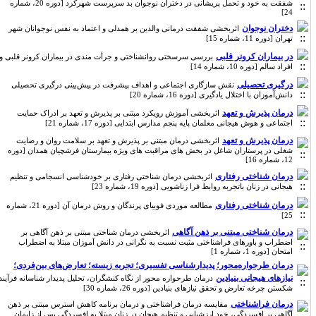
شفقت به خود و تحمل پریشانی در دختران نوجوان بد سرپرست شهرکرد [دوره 20، شماره
24]
دختران نوجوان
اثربخشی شفقت درمانی والدین بر همدلی و اعتماد به نفس نوجوانان شهر
تهران [دوره 11، شماره 15]
در بیماران کرونر قلبی
بررسی سرسختی روانشناختی و جرأت مندی در بیماران کرونر قلبی و
افراد سالم [دوره 10، شماره 14]
درگیری تحصیلی
نقش سازگاری اجتماعی و اهداف پیشرفت در پیش‌بینی درگیری تحصیلی
دانش‌آموزان با اختلال یادگیری [دوره 16، شماره 20]
درمان پذیرش و تعهد
اثربخشی آموزش رویکرد مبتنی بر پذیرش و تعهد بر ادراک حمایت
اجتماعی و هوش هیجانی معلمان پایه پنجم مدارس ابتدایی [دوره 17، شماره 21]
درمان پذیرش و تعهد
اثربخشی درمان مبتنی بر پذیرش و تعهد بر سلامت روان و رضایت
شغلی در پرستاران شاغل در بخش های مراقبت های ویژه بیمارستان فرشچیان همدان [دوره
12، شماره 16]
درمان شناختی رفتاری
اثربخشی درمان شناختی رفتاری بر خودشناسی انسجامی و تنظیم
هیجانی در زنان باتجربه روابط فرا زناشویی [دوره 19، شماره 23]
درمان شناختی رفتاری
مطالعه موردی فوبیای پرندگان و روش درمان آن [دوره 21، شماره
25]
درمان شناختی مبتنی بر ذهن‌ آگاهی
اثربخشی درمان شناختی مبتنی بر ذهن آگاهی بر
اضطراب و باورهای فراشناختی مثبت نسبت به نگرانی در دانش آموزان مبتلا به اضطراب
امتحان [دوره 1، شماره 1]
درمان طرحواره‌محور؛ پدیدارشناسی تفسیری؛ تجربه زیسته؛ تعارض‌های بین‌فردی؛
نیازهای هیجانی بنیادین
درمان طرحواره محور از نگاه کنشگران، تحلیل پدیدار شناسانه فرآیند
شکستن چرخه تعارض و تحقق نیازهای بنیادین [دوره 26، شماره 30]
درمان فراشناختی
مقایسه درمان فراشناختی و درمان برنامه کاهش استرس مبتنی بر ذهن
آگاهی بر افسردگی، خود ارزشیابی و تنظیم هیجان در زنان مبتلا به افسردگی پس از زایمان