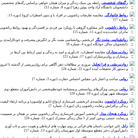
رگه‌های شخصیتی
رابطه بین سبک زندگی و میزان هیجان خواهی براساس رگه‌های شخصیتی
دانشجویان دانشگاه آزاد واحد بوئین زهرا [دوره 8، شماره 12]
روابط خانوادگی
مقایسه تعارضات زناشویی در افراد با و بدون اضطراب کرونا [دوره 13،
شماره 17]
روابط زناشویی
تاثیر مشاوره گروهی با رویکرد بین فردی بر افسردگی و بهبود روابط زناشویی
مادران خیانت‌دیده [دوره 11، شماره 15]
روانشناسی مثبت نگر
اثربخشی روانشناسی مثبت نگر بر انگیزش پیشرفت و خودکارآمدی بر
دانشجویان ساکن خوابگاه [دوره 4، شماره 8]
روان‌پرستاران
مقایسه اضطراب، تاب‌آوری و امید به زندگی و تبیین ارتباط بین آن‌ها در
پرستاران و روان‌پرستاران [دوره 17، شماره 21]
روان‌پریشی و فرا تحلیل
مروری بر مطالعات ذهن آگاهی برای روان‌پریشی از گذشته تا امروز
و دستور کار تحقیقات آینده [دوره 22، شماره 26]
روایی
ساخت و اعتبار یابی مقیاس احساس حقارت [دوره 3، شماره 7]
روایی
بررسی ویژگی‌های روانسنجی پرسشنامه خودنظم‌بخشی در دانش‌آموزان مقطع دوم
متوسطه شهر تهران [دوره 16، شماره 20]
رویکرد اولسون
مقایسه‌ی اثربخشی غنی‌سازی ازدواج (تایم و اولسون) و برنامه ارتقاء کیفیت
زندگی برافزایش رضایت زناشویی زنان [دوره 3، شماره 7]
رویکرد هیجان مدار
اثربخشی آموزش غنی‌سازی زندگی زناشویی مبتنی بر هیجان بر صمیمیت
و رضایت جنسی زوجین کمتر از 5 سال زندگی مشترک [دوره 22، شماره 26]
زابل
تاثیر خواندن داستان های قرآنی بر روی مهارت های ارتباطی و هویت دینی و تاب آوری
دانش‌آموزان دختر مقطع متوسطه اول شهرستان زابل [دوره 13، شماره 17]