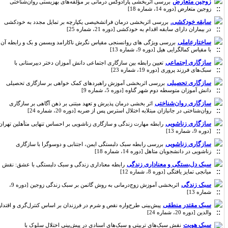
زوجین متعارض
بررسی اثربخشی پارادوکس درمانی بر مؤلفه‌های بهزیستی روان‌شناختی
زوجین متعارض [دوره 14، شماره 18]
سابقه خودکشی.
بررسی اثربخشی درمان فراتشخیصی یکپارچه بر تمایل مجدد به خودکشی
در بیماران دارای سابقه اقدام به خودکشی [دوره 21، شماره 25]
ساختارعاملی
بررسی ویژگی های روانسنجی مقیاس نگرش ناکارامد ویسمن و بک و رابطه آن
با مقیاس کمالگرایی هیل [دوره 9، شماره 13]
سازگاری اجتماعی
تعیین رابطه بین سازگاری اجتماعی دانش آموزان دختر دبیرستانی با
سبک‌های فرزند پروری [دوره 19، شماره 23]
سازگاری تحصیلی
بررسی اثربخشی آموزش راهبردهای کمک خواهی بر سازگاری تحصیلی
دانش آموزان متوسطه دوم شهر گناوه [دوره 5، شماره 9]
سازگاری روان‌شناختی
اثر بخشی درمان پذیرش و تعهد مبتنی بر ذهن آگاهی بر سازگاری
روان‌شناختی در جانبازان مبتلابه اختلال استرس پس از ضربه [دوره 20، شماره 24]
سازگاری زناشویی
رابطه مهارت زندگی و سازگاری زناشویی بر احساس تنهایی متأهلین تهران
[دوره 9، شماره 13]
سازگاری زناشویی
بررسی رابطه سبک دلبستگی ایمن، اجتنابی و دوسوگرا با سازگاری
زناشویی در دانشجویان متاهل [دوره 14، شماره 18]
سبک دل‌بستگی و معناداری زندگی
رابطه معناداری زندگی و سبک دلبستگی با عشق: نقش
میانجی تمایز یافتگی [دوره 8، شماره 12]
سبک زندگی
اثربخشی آموزش زوج‌درمانی به روش گاتمن بر سبک زندگی زوجین [دوره 9،
شماره 13]
سبک مقتدر منطقی
پیش‌بینی طرح‌واره نقص و شرم در فرزندان بر اساس کنترل‌گری و اقتدار
والدین [دوره 20، شماره 24]
سبک هویت
نقش سبک‌های تربیتی و سبک‌های اسنادی در پیش‌بینی اختلال سلوک با