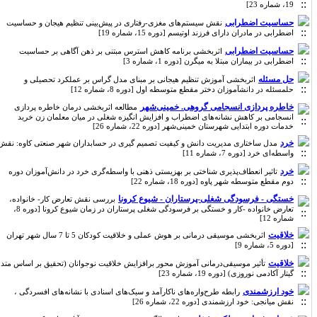
19، شماره 23]
حساسیت اضطرابی
نقش سیستم‌های مغزی-رفتاری در پیش‌بینی تنظیم هیجان و حساسیت
اضطرابی در مادران دارای فرزند اوتیسم [دوره 15، شماره 19]
حساسیت اضطرابی
اثربخشی برنامه کاهش استرس مبتنی بر ذهن آگاهی بر حساسیت
اضطرابی در بیماران مبتلا به میگرن [دوره 1، شماره 3]
حل مسئله
اثربخشی آموزش تنظیم هیجانی بر مبنای مدل گراس بر عملکرد تحصیلی و
حلمسئله در دانشآموزان دختر مقطع متوسطه اول [دوره 8، شماره 12]
خاطره پردازی انسجامی گروهی. خمینی‌شهر
مطالعه اثربخشی درمان خاطره پردازی
انسجامی بر کاهش نشانه‌های اضطراب و افزایش انگیزه شغلی در میان معلمان زن خرید
خدمات دوره ابتدایی شهرستان خمینی‌شهر [دوره 22، شماره 26]
خرد
مدل ساختاری مدیریت دانش و کیفیت تصمیم گیری در حسابداران شهر صنعتی کاوه: نقش
واسطه‌ای خرد [دوره 7، شماره 11]
خرد
تاثیر انعطاف‌پذیری شناختی بر بهزیستی ذهنی با واسطه‌گری خرد در دانش‌آموزان دوره
دوم مقطع متوسطه شهر پاوه [دوره 18، شماره 22]
خستگی - فرسودگی شغلی-پرستاران - شیوع کرونا
بررسی نقش تعارض کار- خانواده،
تعارض خانواده -کار و خستگی بر فرسودگی شغلی پرستاران در زمان شیوع کرونا [دوره 8،
شماره 12]
خلاقیت
اثربخشی موسیقی درمانی بر هوش عملی و خلاقیت کودکان 5 تا 7 سال شهر تهران
[دوره 5، شماره 9]
خلاقیت
تأثیر موسیقی‌درمانی آموزش محور برافزایش خلاقیت نوجوانان (تحقیق بر اساس متد
گیتار آکادمی نوروزی) [دوره 19، شماره 23]
خود ارزشمندی
رابطه طرح‌واره‌های ناکارآمد و سبک‌های اسنادی با نشانه‌های افسردگی ،
نقش میانجی: خود ارزشمندی [دوره 22، شماره 26]