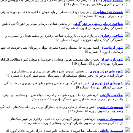
شفقت به خود
واکاوی بسترهای زمینه‌ساز گرایش به جراحی زیبایی در زنان: یک پژوهش کیفی
مبتنی بر تئوری روانکاوی [دوره 9، شماره 13]
شفقت خود مشاوران
پیش‌بینی موفقیت شغلی بر پایه هوش اخلاقی، شفقت و باورهای دینی
در مشاوران [دوره 17، شماره 21]
شناخت درمانی مبتنی بر ذهن‌آگاهی
اثر بخشی شناخت درمانی مبتنی بر ذهن اگاهی کاهش
افسردگی بیماران سرطانی [دوره 4، شماره 8]
شناختی رفتاری
تأثیر بازی درمانی با رویکرد شناختی رفتاری بر تنظیم هیجان و اضطراب و
افسردگی کودکان دیابت نوع یک [دوره 1، شماره 2]
شهر کرمانشاه
رابطه مهارت حل مسئله و سوء مصرف مواد در مردان معتاد خودمعرف شهر
کرمانشاه [دوره 5، شماره 9]
شهرداری تهران
تعیین رابطه مستقیم هوش هیجانی و خودپنداره شغلی (موردمطالعه: کارکنان
شهرداری تهران) [دوره 15، شماره 19]
شیوه های فرزند پروری
اثر بخشی آموزش شیوه های فرزند پروری بر پرخاشگری و
خودکارآمدی نوجوانان دختر مقطع متوسطه اول شهرستان نسیم شهر [دوره 1، شماره 3]
شیوه‌های فرزندپروری
نقش‎ ‎خودکارآمدی اجتماعی و شیوه‌های فرزندپروری در شایستگی
اجتماعی کودکان [دوره 4، شماره 8]
صلاحیت والدینی
اثربخشی ارتباط بدون خشونت بر تعارضات والد-فرزند و صلاحیت والدینی،
والدین دانش‌آموزان متوسطه اول شهر هشتگرد [دوره 18، شماره 22]
صمیمیت زناشویی
نقش واسطه‌ای طرحواره‌های ناسازگار اولیه در رابطه سبک‌های دلبستگی
و صمیمیت زناشویی [دوره 18، شماره 22]
صمیمیت زناشویی
اثربخشی آموزش گروه‌درمانی شناختی – رفتاری بر تغییر سبک‌های
دل‌بستگی و صمیمیت زناشویی مادران کودکان دبستانی [دوره 22، شماره 26]
صمیمیت عاطفی
شناسایی شاخص‌های تعاملات خانواده‌های دارای فرزند عادی [دوره 6،