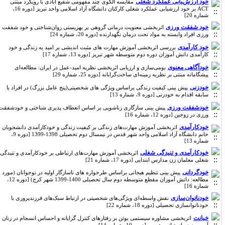
خود ارزشیابی عملکرد شغلی
مقایسه الگوی چند مفهومی شفیع آبادی با رویکرد مبتنی
ACT بر خود ارزشیابی عملکرد شغلی کارکنان دانشگاه آزاد اسلامی واحد تبریز [دوره 16،
شماره 20]
خود شفقت ورزی
اثربخشی معنویت درمانی گروهی بر بهزیستی روان‌شناختی و خود شفقت
ورزی افراد وابسته به مواد تحت درمان نگهدارنده [دوره 20، شماره 24]
خود کارآمدی
بررسی اثربخشی آموزش مهارت های مثبت اندیشی بر امید به زندگی و خود
کارآمدی دانش آموزان دوره دوم متوسطه شهر تبریز [دوره 13، شماره 17]
خودآگاهی معنوی
بومی‌سازی و ارزیابی اثربخشی نظریه امید-عمل در ایران: مطالعه‌ای
پیشگامانه مبتنی بر نظریه زمینه‌ای ساخت‌گرایانه [دوره 25، شماره 29]
خودزنی
پیش بینی کیفیت زندگی براساس ویژگی های شخصیتی(پنج عامل بزرگ) در افراد با
سابقه اقدام به خودزنی [دوره 9، شماره 13]
خودشفقت ورزی
پیش بینی سازگاری زناشویی بر اساس انعطاف پذیری شناختی و خودشفقت
ورزی در زوجین [دوره 12، شماره 16]
خودکارآمدی
اثربخشی آموزش مهارت‌های زندگی بر کیفیت زندگی و خودکارآمدی دانشجویان
خانم دانشگاه آزاد اسلامی واحد شهر قدس در نیمسال دوم تحصیلی 1398-1399 [دوره 9،
شماره 13]
خودکارآمدی و تنیدگی شغلی
اثربخشی آموزش مهارت‌های ارتباطی بر خودکارآمدی و تنیدگی
شغلی معلمان زن مدارس ابتدایی [دوره 17، شماره 21]
خودگردانی
پیش بینی تنظیم هیجانی براساس طرحواره های ناسازگار اولیه در نوجوانان (مورد
مطالعه: دانش آموزان مقطع متوسطه دوم سال تحصیلی 1400-1399 شهر کرج) [دوره 12،
شماره 16]
خودناتوان‌سازی
نقش واسطه‌ای ویژگی‌های شخصیتی در ارتباط سبک‌های فرزندپروری با
خودناتوان‎سازی تحصیلی [دوره 18، شماره 22]
خیانت
اثربخشی مشاوره سیستمی بوئن بر رفتارهای کنترل گرایانه و احساس انسجام در زنان