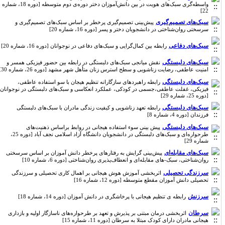
واسطه‌گری سبک‌های هویت در بین دانش‌آموزان دختر دوره‌ی دوم متوسطه [دوره 18، شماره
22]
سبک‌های تصمیم‌گیری
پیش‌بینی تصمیم‌گیری پرخطر بر اساس سبک‌های‌ تصمیم‌گیری و
سرسختی روان‌شناختی در دانشجویان دختر و پسر [دوره 16، شماره 20]
سبک‌های دفاعی
رابطه بین کمال‌گرایی و سبک‌های دفاعی در نوجوانان [دوره 16، شماره 20]
سبک‌های دلبستگی
نقش میانجی سبک‌های دلبستگی در رابطه بین حضور فیزیکی همسر و
امنیت عاطفی، رضایت زناشویی و سطح استرس زنان متأهل شهر مشهد [دوره 26، شماره 30]
سبک‌های دلبستگی
رابطه راهبردهای سازگارانه تنظیم هیجان با سو استفاده عاطفی،
فیزیکی، غفلت عاطفی،جسمی در کودکی، عملکرد انعکاسی و سبک‌های دلبستگی در نوجوانان
[دوره 25، شماره 29]
سبک‌های دلبستگی
رابطه تعهد زناشویی و کیفیت زندگی مادران با سبک‌های دلبستگی
فرزندان [دوره 4، شماره 8]
سبک‌های دلبستگی
پیش بینی سوء استفاده هیجانی در روابط براساس ذهنیت‌های
طرحواره‌ای و سبک‌های دلبستگی در دانشجویان دانشگاه آزاد اسلامی نجف آباد [دوره 25،
شماره 29]
سبک‌های مقابله‌ای
پیش‌بینی گرایش به رفتارهای پرخطر دانش آموزان بر اساس سرسختی
روان‌شناختی، سبک-های مقابله‌ای و انعطاف‌پذیری روان‌شناختی [دوره 6، شماره 10]
سرزندگی تحصیلی
اثربخشی آموزش هوش هیجانی بر اهمال کاری تحصیلی و سرزندگی
تحصیلی دانش آموزان مقطع متوسطه [دوره 12، شماره 16]
سرزنش
رابطه ی تنظیم هیجانی با پرخاشگری در دانش آموزان [دوره 14، شماره 18]
سرطان
اثربخشی درمان مبتنی بر پذیرش و تعهد بر طرحواره‌های ناسازگار اولیه و بازداری
هیجانی مادران دارای کودک مبتلا به سرطان [دوره 11، شماره 15]