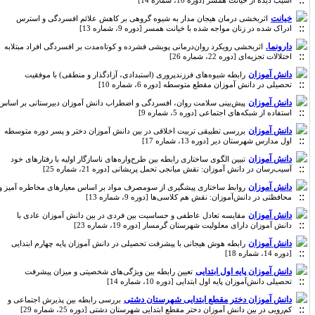
آسیب دیده از خیانت همسر [دوره 10، شماره 14]
خیانت
اثربخشی درمان هیجان مدار به شیوه گروهی بر کاهش علائم افسردگی و استرس
ادراک شده در زنان مواجه شده با خیانت همسر [دوره 9، شماره 13]
دارونما.
اثربخشی رویکرد روان‌درمانی پویشی فشرده و کوتاه‌مدت بر افسردگی افراد مبتلابه
اختلالات تجزیه‌ای [دوره 22، شماره 26]
دانش آموزان
رابطه شیوه‌های فرزندپروری (استبدادی، آزادگذار و منطقی) با موفقیت
تحصیلی در دانش آموزان مقطع متوسطه [دوره 6، شماره 10]
دانش آموزان
پیش‌بینی سلامت روان، افسردگی و اضطراب دانش آموزان دبیرستانی بر اساس
استفاده از شبکه‌های اجتماعی [دوره 5، شماره 9]
دانش آموزان
بررسی تطبیقی تربیت اخلاقی در بین دانش آموزان دختر و پسر دوره متوسطه
اول مدارس شهرستان دیر [دوره 13، شماره 17]
دانش آموزان
تبیین الگوی ساختاری رابطه بین طرح‌واره‌های ناسازگار اولیه با رفتارهای خود
آسیب‌رسان در دانش آموزان: نقش میانجی تحمل پریشانی [دوره 21، شماره 25]
دانش آموزان
روابط ساختاری پیشگیری از سومصرف مواد بر اساس معیارهای مخاطره آمیز و
محافظتی در دانش‌آموزان: نقش هم کلاسی‌ها [دوره 9، شماره 13]
دانش آموزان
مقایسه تعادل عاطفی و حساسیت بین فردی در بین دانش آموزان عادی با
دانش آموزان دارای معلولیت شهرستان گرمسار [دوره 19، شماره 23]
دانش آموزان
رابطه هوش هیجانی با پیشرفت تحصیلی در دانش آموزان پایه چهارم ابتدایی
[دوره 14، شماره 18]
دانش آموزان پایه اول ابتدایی
تعیین رابطه بین ویژگی‌های شخصیتی و میزان پیشرفت
تحصیلی دانش‌آموزان پایه اول ابتدایی [دوره 10، شماره 14]
دانش آموزان دختر مقطع ابتدایی شهرستان دشتی
بررسی رابطه بین پذیرش اجتماعی و
کم‌رویی در بین دانش آموزان دختر مقطع ابتدایی شهرستان دشتی [دوره 25، شماره 29]