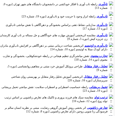
تابآوری
رابطه تاب آوری با افکار خودکشی در دانشجویان دانشگاه های شهر تهران [دوره 9،
شماره 13]
تاب‌آوری
رابطه ابزار وجود با حرمت خود و تاب‌آوری [دوره 19، شماره 23]
تاب‌آوری
مدل‌یابی نشاط ذهنی براساس بخشودگی و ذهن‌آگاهی با نقش میانجی تاب‌آوری
[دوره 13، شماره 17]
تاب‌آوری
مقایسه اثربخشی آموزش مهارت های خودآگاهی و حل مساله بر تاب آوری کارمندان
زن جزیزه کیش [دوره 5، شماره 9]
تاب‌آوری و اوتیسم
اثربخشی شناخت درمانی مبتنی بر ذهن‌آگاهی بر افزایش تاب‌آوری مادران
دارای کودک مبتلا به اوتیسم [دوره 10، شماره 14]
تجارب معنوی
نقش میانجی‌گری تنظیم هیجانی در رابطه خودشکوفایی، بخشودگی و تجارب
معنوی [دوره 14، شماره 18]
تحلیل رفتار متقابل
طراحی پروتکل آموزش خرد مبتنی بر مفاهیم روانشناسی [دوره 5،
شماره 9]
تحلیل رفتار متقابل
اثربخشی آموزش تحلیل رفتار متقابل بر بهزیستی روان شناختی
سرپرستاران [دوره 16، شماره 20]
تحمل پریشانی
رابطه حساسیت اضطرابی و اضطراب سلامت: نقش میانجی تحمل پریشانی
[دوره 19، شماره 23]
ترتیب تولد
مقایسه سبک های فرزند پروری و تاکتیک های تعارض زناشویی بر اساس ترتیب
تولد زوج [دوره 12، شماره 16]
تعارض زناشویی
اثر بخشی روش آموزش گروهی رضایت، مبتنی بر نظریه انسان سالم بر
فرسودگی زنا شویی زوجین دارای تعارض زناشویی [دوره 8، شماره 12]