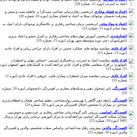
اعتیاد به اینترنت [دوره 22، شماره 26]
اعتیاد به فضای مجازی
اثربخشی رفتاردرمانی شناختی مثبت‌گرا بر عاطفه مثبت و منفی و
پیشرفت تحصیلی نوجوانان مبتلا به اعتیاد به فضای مجازی [دوره 16، شماره 20]
اعتیاد به مواد مخدر
اثربخشی درمان شناختی رفتاری بر تکانشگری نوجوانان دارای اعتیاد به
مواد مخدر [دوره 11، شماره 15]
اعتیادپذیری
اثربخشی آموزش مهارت‌های شناختی رفتاری بر کنترل خشم و اعتیاد پذیری
دانش‌آموزان دختر دوره متوسطه شهر تهران [دوره 15، شماره 19]
افراد عادی
مقایسه مولفه های عملکرد جنسی در افراد دارای جراحی زیبایی و افراد عادی
[دوره 11، شماره 15]
افراد عادی
مقایسه اعتیاد به اینترنت، پرخاشگری اینترنتی، احساس تنهایی و اضطراب
تکنولوژی در افراد متقاضی طلاق و افراد عادی مراجعه کننده به کلینیک‌های شهر اصفهان [دوره
11، شماره 15]
افراد عادی
بررسی مقایسه میزان اضطراب بیماران قلبی- عروقی با افراد عادی [دوره 11،
شماره 15]
افسردگی
تاثیر نشخوار ذهنی و شبکه‌های مجازی در افسردگی دانشجویان [دوره 20، شماره
24]
افسردگی
رابطه ذهن آگاهی با بهزیستی روان‌شناختی، تنظیم شناختی هیجان و انعطاف‌پذیری
شناختی در بیماران با تشخیص اختلال افسردگی مزمن [دوره 20، شماره 24]
افسردگی اساسی.
بررسی تأثیر گروه‌درمانی شناختی رفتاری بر عزت‌نفس و خوش‌بینی
بیماران مبتلابه افسردگی اساسی مراجعه‌کننده به مرکز آموزشی درمانی رازی تهران درسال
1401 [دوره 19، شماره 23]
افسردگی والدین
پیش‌بینی رفتار ضداجتماعی براساس صفات شخصیتی والدین و افسردگی
والدین [دوره 18، شماره 22]