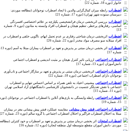
خانوار [دوره 18، شماره 22]
اضطراب
رابطه میزان کمال‌گرایی والدین با ایجاد اضطراب نوجوانان (مطالعه موردی:
دبیرستان ستوده شهر تهران) [دوره 17، شماره 21]
اضطراب
بررسی اثربخشی درمان فراتشخیصی یکپارچه بر علائم اختصاصی افسردگی
اساسی، رفتارهای پرخطر، تنظیم هیجان و اضطراب افراد وابسته به متادون [دوره 9، شماره
13]
اضطراب
اثربخشی درمان شناختی رفتاری بر عدم تحمل ابهام، ناگویی خلقی و اضطراب در
افراد مبتلابه سو مصرف مواد مخدر [دوره 22، شماره 26]
اضطراب
اثر بخشی درمان مبتنی بر پذیرش و تعهد بر اضطراب بیماران مبتلا به آسم [دوره 13،
شماره 17]
اضطراب اجتماعی
ارزیابی تاثیر کنترل هیجان بر مثبت اندیشی و اضطراب اجتماعی
دانش‌آموزان [دوره 13، شماره 17]
اضطراب اجتماعی
اثربخشی درمان مبتنی بر پذیرش و تعهد بر سازگار اجتماعی و تاب‌آوری
نوجوانان دارای اضطراب اجتماعی [دوره 18، شماره 22]
اضطراب اجتماعی
پیشبینی اعتیاد به تلفن همراه بر اساس احساس تنهایی و اضطراب
اجتماعی با نقش تعدیلگر جنسیت در دانشجویان کارشناسی دانشگاههای آزاد اسلامی تهران
[دوره 11، شماره 15]
اضطراب اجتماعی
رابطه وابستگی به بازی‌های آنلاین با اضطراب اجتماعی در نوجوانان [دوره
15، شماره 19]
اضطراب اجتماعی قشر پیش پیشانی
مقایسه عملکرد قشر پیش پیشانی مغز در بیماران
مبتلا به اختلال اضطراب فراگیر و اختلال اضطراب اجتماعی با گروه سالم [دوره 23، شماره 27]
اضطراب امتحان
اثر بخشی درمان مبتنی بر پذیرش و تعهد بر اضطراب و خود کنترلی (مطالعه
موردی: دانش آموزان مقطع متوسطه اول منطقه لنجان) [دوره 12، شماره 16]