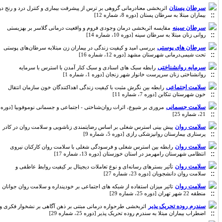
سرطان پستان
اثربخشی معنادرمانی گروهی بر ترس از پیشرفت بیماری و کنترل درد و رنج در
بیماران مبتلا به سرطان پستان [دوره 8، شماره 12]
سرطان سینه‌
مقایسه‌ اثربخشی‌ درمان وجودی فروم و واقعیت درمانی گلاسر بر بهزیستی
روانی زنان مبتلا به سرطان سینه [دوره 10، شماره 14]
سرطان های پوستی
بررسی امید و کیفیت زندگی در بیماران زن مبتلابه سرطان‌های پوستی
تحت شیمی‌درمانی شهرستان مشهد [دوره 12، شماره 16]
سرمایه روانشناختی
رابطه سبک های اسنادی و سبک کنار آمدن با استرس با سرمایه
روانشناختی زنان سرپرست خانوار شهر زنجان [دوره 1، شماره 1]
سلامت اجتماعی
رابطه بین نگرش مثبت با کیفیت زندگی اهداکنندگان خون سازمان انتقال
خون شهرستان تنکابن [دوره 7، شماره 11]
سلامت جسمانی
مروری بر شیوع، اثرات روان‌شناختی - اجتماعی و جسمانی نوموفوبیا [دوره
21، شماره 25]
سلامت روان
پیش بینی استرس شغلی بر اساس رضایتمندی زناشویی و سلامت روان در کادر
پرستاری بیمارستان روانپزشکی رازی [دوره 5، شماره 9]
سلامت روان
رابطه بین استرس شغلی و فرسودگی شغلی با سلامت روان کارکنان نیروی
انتظامی شهرستان رامهرمز در استان خوزستان [دوره 13، شماره 17]
سلامت روان
تأثیر بسترهای رسانه‌ای و نوع تعاملات دیجیتال بر کیفیت روابط عاطفی و
سلامت روان دانشجویان [دوره 23، شماره 27]
سلامت روان
تاثیر میزان استفاده از شبکه های اجتماعی بر خودپنداره و سلامت روان جوانان
منطقه 22 شهر تهران [دوره 25، شماره 29]
سندرم روده تحریک پذیر
اثربخشی طرحواره درمانی مبتنی بر ذهن آگاهی بر نشخوار فکری و
اضطراب بیماران مبتلا به سندرم روده تحریک پذیر [دوره 25، شماره 29]