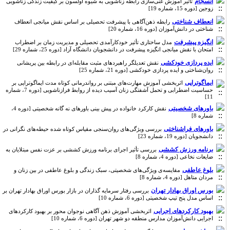
انسجام
تاثیر آموزش غنی‌سازی رابطه زناشویی به شیوه اولسون بر کیفیت زندگی زناشویی
زوجین [دوره 15، شماره 19]
انعطاف شناختی
رابطه ذهن‌آگاهی با پیشرفت تحصیلی بر اساس نقش میانجی انعطاف
شناختی در دانش‌آموزان [دوره 16، شماره 20]
انگیزه پیشرفت
مدل ساختاری تأثیر خودکارآمدی تحصیلی و مدیریت زمان بر اضطراب
امتحان با نقش میانجی انگیزه پیشرفت در دانشجویان دانشگاه آزاد [دوره 25، شماره 29]
ایده پردازی خودکشی
نقش تعدیلگر راهبردهای مثبت مقابله‌ای در رابطه بین پریشانی
روان‌شناختی و ایده پردازی خودکشی [دوره 21، شماره 25]
ایماگوتراپی
اثربخشی آموزش مهارت‌های مبتنی بر رواندرمانی کوتاه مدت ایماگوتراپی بر
حساسیت اضطرابی و تحمل آشفتگی زنان آسیب دیده از روابط فرازناشویی [دوره 7، شماره
11]
باورهای شخصیتی
نقش کارکرد خانواده در پیش بینی باورهای نه گانه شخصیتی [دوره 4،
شماره 8]
باورهای فراشناختی
بررسی ویژگی‌های روان‌سنجی مقیاس کوتاه شده حیطه‌های نگرانی در
دانشجویان [دوره 19، شماره 23]
برنامه ورزش کششی
بررسی تأثیر اجرای برنامه ورزش کششی بر عزت نفس مبتلایان به
ضایعات نخاعی [دوره 4، شماره 8]
بلوغ عاطفی
مقایسه‌ی ویژگی‌های شخصیتی، سبک زندگی و بلوغ عاطفی در بین زنان و
مردان متاهل [دوره 4، شماره 8]
بورس اوراق بهادار تهران
بررسی رفتار سرمایه گذاران در بازار بورس اوراق بهادار تهران بر
اساس مدل پنج تیپ شخصیتی [دوره 6، شماره 10]
بهبود کارکردهای اجرایی
اثربخشی آموزش ذهن آگاهی نوجوان محور بر بهبود کارکردهای
اجرایی دانش‌آموزان مدارس منطقه دو شهر تهران [دوره 6، شماره 10]