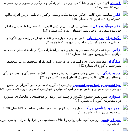
افسرده
اثربخشی آموزش شادکامی بر رضایت از زندگی و سازگاری زناشویی زنان افسرده
[دوره 18، شماره 22]
افکار
مقایسه ذهن اگاهی، افکار خودآیند مثبت و منفی و کنترل عاطفی در بین افراد سالم،
افسرده و GAD [دوره 14، شماره 18]
افکار خودآینده منفی
اثربخشی درمان مبتنی بر ذهن آگاهی بر کیفیت روابط جنسی و افکار
خودآینده منفی در زوجین شهر اصفهان [دوره 13، شماره 17]
الگوهای ارتباطی خانواده
نقش میانجی دشواری‌های تنظیم هیجان در رابطه بین الگوهای
ارتباطی خانواده و گرایش به اینترنت [دوره 19، شماره 23]
ام اس
اثربخشی درمان مبتنی بر پذیرش و تعهد بر اضطراب مرگ و ناامیدی بیماران مبتلا به
مولتیپل اسکلروزیس [دوره 13، شماره 17]
امدادگران
مقایسه تاب‌آوری و استرس ادراک شده در امدادگران متخصص و غیر متخصص
شهر سمنان [دوره 8، شماره 12]
امید به زندگی
اثربخشی درمان مبتنی بر پذیرش و تعهد (ACT) بر افسردگی و امید به زندگی
در سالمندان بالای 60 سال شهرک اکباتان [دوره 25، شماره 29]
امید تحصیلی و خوش‌بینی تحصیلی
پیش‌بینی تاب‌آوری تحصیلی دانش آموزان بر اساس
خودکارآمدی تحصیلی با نقش میانجی امید تحصیلی و خوش‌بینی تحصیلی [دوره 21، شماره 25]
امیدواری
تعیین نقش سطوح انگیزش و چشم انداز زمان بر هدفمندی با میانجیگری امیدواری
در دانشجویان [دوره 11، شماره 15]
انجمن روانشناسی امریکا
اصول رعایت نگارش مقاله بر اساس استاندارد APA سال 2020
نسخه هفتم [دوره 21، شماره 25]
انحراف جنسی
بررسی آسیب‌های روانی و اختلالات شخصیت در افراد با انحراف جنسی [دوره
16، شماره 20]