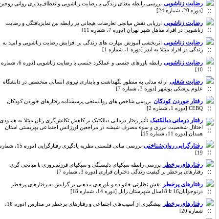
رضایت زناشویی
بررسی رابطه معنای زندگی با رضایت زناشویی وانعطاف‌پذیری روانی زوجین
[دوره 20، شماره 24]
رضایت زناشویی
ارزیابی نقش میانجی تعارضات هیجانی در رابطه بین تمایزیافتگی و رضایت
زناشویی در افراد متاهل شهر تهران [دوره 7، شماره 11]
رضایت زناشویی
اثربخشی آموزش مهارت های زندگی بر افزایش رضایت زناشویی و امید به
زندگی در افراد مبتلا به ایدز [دوره 1، شماره 1]
رضایت زناشویی
رابطه باورهای جنسی و عملکرد جنسی با رضایت زناشویی [دوره 6، شماره
10]
رضایت شغلی
ارائه مدلی به منظور نگهداشت و پایداری نیروی انسانی متخصص در دانشگاه
علوم پزشکی بوشهر [دوره 3، شماره 7]
رفتار خوردن کودکان
بررسی شاخص های روانسنجی پرسشنامه رفتارهای خوردن کودکان
CEBQ [دوره 1، شماره 2]
رفتار درمانی دیالکتیک
تأثیر رفتار درمانی دیالکتیک بر کاهش تکانش‌گری زنان مبتلا به همبودی
اختلال شخصیت مرزی و سوء مصرف شیشه در مراجعین اورژانس اجتماعی بهزیستی استان
همدان [دوره 11، شماره 15]
رفتارگرایی روان‌شناختی
بررسی مبانی فلسفی نظریه یادگیری رفتارگرایی [دوره 15، شماره
19]
رفتارهای پرخطر
بررسی رابطه سبکهای دلبستگی و سبکهای فرزندپروری با میانجی گری
رفتارهای پرخطر بر کیفیت زندگی دختران فراری [دوره 3، شماره 7]
رفتارهای پرخطر
نقش نظارتی خانواده و باورهای مذهبی بر گرایش به رفتارهای پرخطر
درنوجوانان16 تا 18سال شهرستان زابل [دوره 14، شماره 18]
رفتار‌های پرخطر
پیشگیری از آسیب‌های اجتماعی و رفتارهای پرخطر در مدارس [دوره 16،
شماره 20]