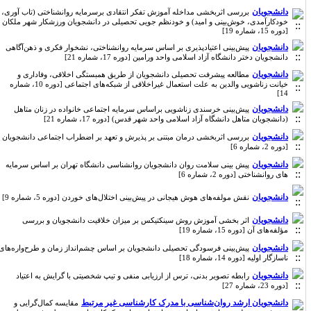
دانشجویان
بررسی اثربخشی مداخله آموزش تفکر انتقادی برسرمایه روانشناختی (تاب آوری،
خودکارآمدی، خوش‌بینی و امید) و خودنظم جویی تحصیلی در دانشجویان ورزشکار شهر ملکان
[دوره 15، شماره 19]
دانشجویان
پیش‌بینی اعتیادپذیری بر اساس سرمایه روانشناختی، نشخوار فکری و ذهن‌آگاهی
دانشجویان دختر دانشگاه آزاد اسلامی واحد ورامین [دوره 17، شماره 21]
دانشجویان
مطالعه پیشرفت تحصیلی دانشجویان از طریق همبستگی اخلاقی، وفاداری و
خیانت زناشویی والدین به علت استعمال غیراخلاقی از شبکه‌های اجتماعی [دوره 10، شماره
14]
دانشجویان
پیش‌بینی خرسندی زناشویی براساس سرمایه اجتماعی خانواده در زنان متاهل
(دانشجویان متاهل دانشگاه آزاد اسلامی واحد شهر قدس) [دوره 17، شماره 21]
دانشجویان
بررسی اثربخشی درمان مبتنی بر پذیرش و تعهد بر اضطراب اجتماعی دانشجویان
[دوره 2، شماره 6]
دانشجویان
پیش بینی سلامت روان دانشجویان روانشناسی دانشگاه تهران بر اساس سرمایه
های روانشناختی [دوره 2، شماره 6]
دانشجویان
نقش مولفه‌های هوش هیجانی در پیش‌بینی اختلال‌های خوردن [دوره 5، شماره 9]
دانشجویان
اثر بخشی آموزش روش سینکتیکس بر میزان خلاقیت دانشجویان و بررسی
مؤلفه‌های آن [دوره 15، شماره 19]
دانشجویان
پیش‌بینی فرسودگی تحصیلی دانشجویان بر اساس چشم‌انداز زمان و طرح‌واره‌های
ناسازگار اولیه [دوره 14، شماره 18]
دانشجویان
رابطه تصویر بدنی، ترس از ارزیابی منفی و تیپ شخصیتی با گرایش به اعتیاد
[دوره 23، شماره 27]
دانشجویان ارشد روان‌شناسی با مدرک کارشناسی غیر مرتبط
مقایسه کمال‌گرایی و