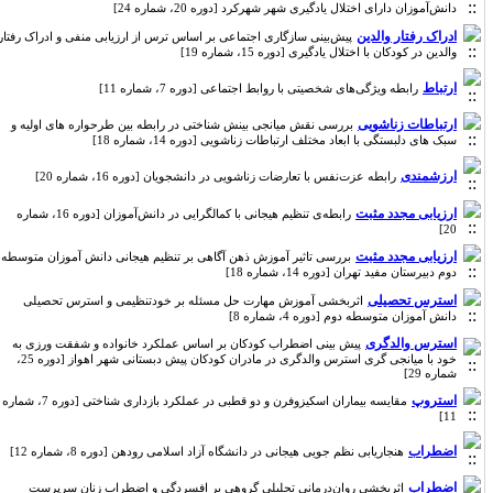
دانش‌آموزان دارای اختلال یادگیری شهر شهرکرد [دوره 20، شماره 24]
ادراک رفتار والدین
پیش‌بینی سازگاری اجتماعی بر اساس ترس از ارزیابی منفی و ادراک رفتار
والدین در کودکان با اختلال یادگیری [دوره 15، شماره 19]
ارتباط
رابطه ویژگی‌های شخصیتی با روابط اجتماعی [دوره 7، شماره 11]
ارتباطات زناشویی
بررسی نقش میانجی بینش شناختی در رابطه بین طرحواره های اولیه و
سبک های دلبستگی با ابعاد مختلف ارتباطات زناشویی [دوره 14، شماره 18]
ارزشمندی
رابطه عزت‌نفس با تعارضات زناشویی در دانشجویان [دوره 16، شماره 20]
ارزیابی مجدد مثبت
رابطه‌ی تنظیم هیجانی با کمالگرایی در دانش‌آموزان [دوره 16، شماره
20]
ارزیابی مجدد مثبت
بررسی تاثیر آموزش ذهن آگاهی بر تنظیم هیجانی دانش آموزان متوسطه
دوم دبیرستان مفید تهران [دوره 14، شماره 18]
استرس تحصیلی
اثربخشی آموزش مهارت حل مسئله بر خودتنظیمی و استرس تحصیلی
دانش آموزان متوسطه دوم [دوره 4، شماره 8]
استرس والدگری
پیش بینی اضطراب کودکان بر اساس عملکرد خانواده و شفقت ورزی به
خود با میانجی گری استرس والدگری در مادران کودکان پیش دبستانی شهر اهواز [دوره 25،
شماره 29]
استروپ
مقایسه بیماران اسکیزوفرن و دو قطبی در عملکرد بازداری شناختی [دوره 7، شماره
11]
اضطراب
هنجاریابی نظم جویی هیجانی در دانشگاه آزاد اسلامی رودهن [دوره 8، شماره 12]
اضطراب
اثربخشی روان‌درمانی تحلیلی گروهی بر افسردگی و اضطراب زنان سرپرست