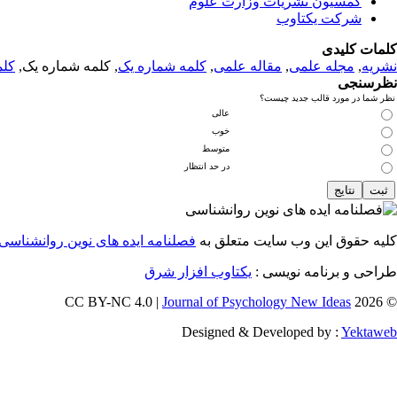
کمسیون نشریات وزارت علوم
شرکت یکتاوب
کلمات کلیدی
نشریه
,
مجله علمی
,
مقاله علمی
,
کلمه شماره یک
, کلمه شماره یک,
کلم
نظرسنجی
نظر شما در مورد قالب جدید چیست؟
عالی
خوب
متوسط
در حد انتظار
کلیه حقوق این وب سایت متعلق به
فصلنامه ایده های نوین روانشناسی
طراحی و برنامه نویسی :
یکتاوب افزار شرق
Journal of Psychology New Ideas
© 2026 CC BY-NC 4.0 |
Designed & Developed by :
Yektaweb