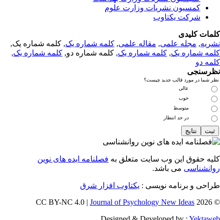
کمسیون نشریات وزارت علوم
شرکت یکتاوب
مات کلیدی
ریه
,
مجله علمی
,
مقاله علمی
,
کلمه شماره یک
, کلمه شماره یک,
مه شماره یک
,
کلمه شماره یک
, کلمه شماره دو,
کلمه شماره یک
,
مه دو
رسنجی
 شما در مورد قالب جدید چیست؟
عالی
خوب
متوسط
در حد انتظار
یه حقوق این وب سایت متعلق به
فصلنامه ایده های نوین
انشناسی
می باشد.
احی و برنامه نویسی :
یکتاوب افزار شرق
Journal of Psychology New Ideas
© 202
Designed & Developed by :
Yektaw