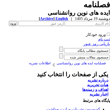
صلنامه
ده های نوین روانشناسی
ه 19 مرداد 1405
|
English
]
Archive
[
ورود خودکار
ت نام
زیابی رمز عبور
فصلنامه ایده های نوین روانشناسی
اطلاعات نشریه
کی از صفحات را انتخاب کنید
رباره نشریه
یات تحریریه
هداف و زمینه‌ها
خبار نشریه
یگاه های مرتبط
کمیسیون نشریات وزارت بهداشت