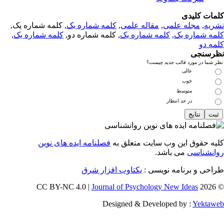
مات کلیدی
ریه
,
مجله علمی
,
مقاله علمی
,
کلمه شماره یک
, کلمه شماره یک,
مه شماره یک
,
کلمه شماره یک
, کلمه شماره دو,
کلمه شماره یک
,
مه دو
رسنجی
 شما در مورد قالب جدید چیست؟
عالی
خوب
متوسط
در حد انتظار
یه حقوق این وب سایت متعلق به
فصلنامه ایده های نوین
انشناسی
می باشد.
احی و برنامه نویسی :
یکتاوب افزار شرق
Journal of Psychology New Ideas
© 202
Designed & Developed by :
Yektaw