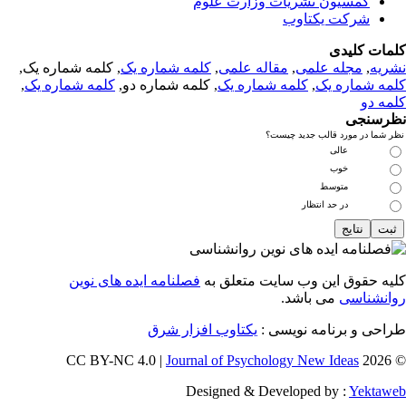
کمسیون نشریات وزارت علوم
شرکت یکتاوب
مات کلیدی
ریه
,
مجله علمی
,
مقاله علمی
,
کلمه شماره یک
, کلمه شماره یک,
مه شماره یک
,
کلمه شماره یک
, کلمه شماره دو,
کلمه شماره یک
,
مه دو
رسنجی
 شما در مورد قالب جدید چیست؟
عالی
خوب
متوسط
در حد انتظار
یه حقوق این وب سایت متعلق به
فصلنامه ایده های نوین
انشناسی
می باشد.
احی و برنامه نویسی :
یکتاوب افزار شرق
Journal of Psychology New Ideas
© 
Designed & Developed by :
Yektaw