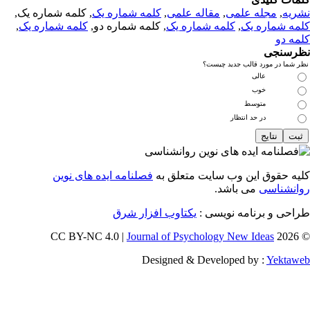
ریه
,
مجله علمی
,
مقاله علمی
,
کلمه شماره یک
, کلمه شماره یک,
مه شماره یک
,
کلمه شماره یک
, کلمه شماره دو,
کلمه شماره یک
,
مه دو
رسنجی
 شما در مورد قالب جدید چیست؟
عالی
خوب
متوسط
در حد انتظار
یه حقوق این وب سایت متعلق به
فصلنامه ایده های نوین
انشناسی
می باشد.
احی و برنامه نویسی :
یکتاوب افزار شرق
Journal of Psychology New Ideas
© 202
Designed & Developed by :
Yektaw