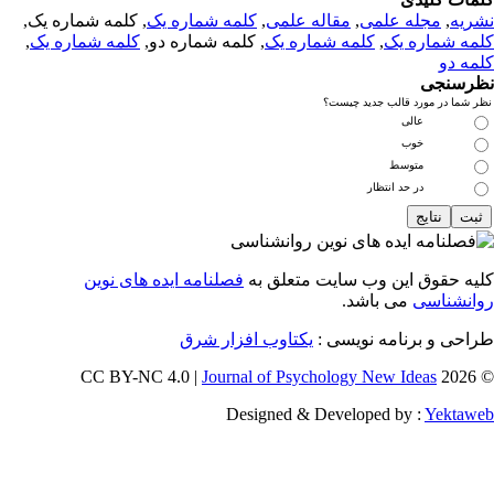
ریه
,
مجله علمی
,
مقاله علمی
,
کلمه شماره یک
, کلمه شماره یک,
مه شماره یک
,
کلمه شماره یک
, کلمه شماره دو,
کلمه شماره یک
,
مه دو
رسنجی
 شما در مورد قالب جدید چیست؟
عالی
خوب
متوسط
در حد انتظار
یه حقوق این وب سایت متعلق به
فصلنامه ایده های نوین
انشناسی
می باشد.
احی و برنامه نویسی :
یکتاوب افزار شرق
Journal of Psychology New Ideas
© 202
Designed & Developed by :
Yektaw