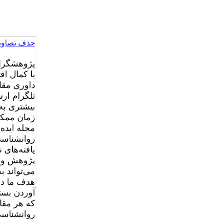
حذف تصاویر
پژوهشگران
با کمال اف
تلگرام ارس
بیشتری به 
زمان ممکن
مجله ایده‌
روانشناسی،
یافته‌های 
پژوهش واق
می‌تواند ب
هدف ما در
آوردن بستر
که هر مقال
روانشناسی 