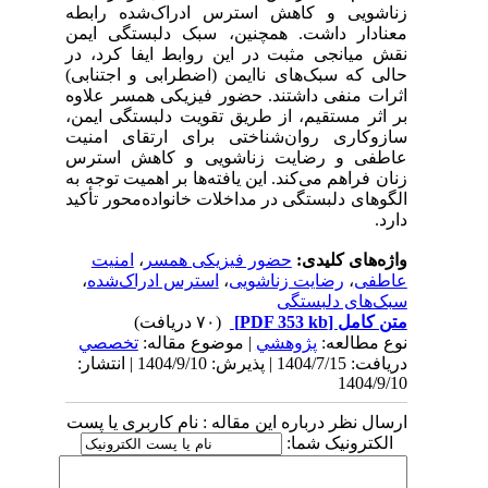
زناشویی و کاهش استرس ادراک‌شده رابطه
معنادار داشت. همچنین، سبک دلبستگی ایمن
نقش میانجی مثبت در این روابط ایفا کرد، در
حالی که سبک‌های ناایمن (اضطرابی و اجتنابی)
اثرات منفی داشتند
.
حضور فیزیکی همسر علاوه
بر اثر مستقیم، از طریق تقویت دلبستگی ایمن،
سازوکاری روان‌شناختی برای ارتقای امنیت
عاطفی و رضایت زناشویی و کاهش استرس
زنان فراهم می‌کند. این یافته‌ها بر اهمیت توجه به
الگوهای دلبستگی در مداخلات خانواده‌محور تأکید
دارد
.
واژه‌های کلیدی:
حضور فیزیکی همسر
،
امنیت
عاطفی
،
رضایت زناشویی
،
استرس ادراک‌شده
،
سبک‌های دلبستگی
متن کامل
[PDF 353 kb]
(۷۰ دریافت)
نوع مطالعه:
پژوهشي
| موضوع مقاله:
تخصصي
دریافت: 1404/7/15 | پذیرش: 1404/9/10 | انتشار:
1404/9/10
ارسال نظر درباره این مقاله : نام کاربری یا پست
الکترونیک شما: