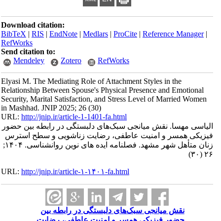
Download citation:
BibTeX
|
RIS
|
EndNote
|
Medlars
|
ProCite
|
Reference Manager
|
RefWorks
Send citation to:
Mendeley
Zotero
RefWorks
Elyasi M. The Mediating Role of Attachment Styles in the
Relationship Between Spouse's Physical Presence and Emotional
Security, Marital Satisfaction, and Stress Level of Married Women
in Mashhad. JNIP 2025; 26 (30)
URL:
http://jnip.ir/article-1-1401-fa.html
الیاسی مهسا. نقش میانجی سبک‌های دلبستگی در رابطه بین حضور
فیزیکی همسر و امنیت عاطفی، رضایت زناشویی و سطح استرس
زنان متأهل شهر مشهد. فصلنامه ایده های نوین روانشناسی. ۱۴۰۴;
۲۶ (۳۰)
URL:
http://jnip.ir/article-۱-۱۴۰۱-fa.html
نقش میانجی سبک‌های دلبستگی در رابطه بین
حضور فیزیکی همسر و امنیت عاطفی، رضایت