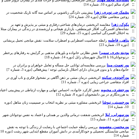
پسندیده، محمد مهدی
بررسی سرسختی روانشناختی و جرأت مندی در بیماران کرونر قلبی و
افراد سالم [دوره 10، شماره 14]
پشمک چی نوبری، زهرا
پیش‌بینی دلزدگی زناشویی بر اساس سه گانه تاریک شخصیت در
زوجین متقاضی طلاق [دوره 20، شماره 24]
پکوک، زهرا
مقایسه‌ اثربخشی درمان‌های شناختی-رفتاری و مبتنی بر پذیرش و تعهد بر
نشانه‌های افسردگی، افکار غیرمنطقی، بازداری هیجانی و ارزشمندی در زندگی در بیماران مبتلا
به اختلال افسردگی اساسی [دوره 25، شماره 29]
پناهی، فاطمه
رابطه حساسیت اضطرابی و اضطراب سلامت: نقش میانجی تحمل پریشانی
[دوره 19، شماره 23]
پودینه بحری، سمیرا
نقش نظارتی خانواده و باورهای مذهبی بر گرایش به رفتارهای پرخطر
درنوجوانان16 تا 18سال شهرستان زابل [دوره 14، شماره 18]
پور نعمت، مینا
بررسی مقایسه‌ای توانایی حل مسأله و تعامل خواهران و برادران در
خانواده‌های با و بدون فرزندان دارای اختلال نارسایی توجه / بیش‌فعالی [دوره 3، شماره 7]
پورآخوندی، سکینه
اثربخشی درمان مبتنی بر ذهن آگاهی بر نشخوار فکری و تاب آوری در
افراد متقاضی جراحی زیبایی [دوره 7، شماره 11]
پورجعفری، محبوبه
نقش کارکرد خانواده، احساس تنهایی و مهارت ارتباطی در پیش‌بینی اعتیاد
به هرزه‌نگاری در بین دانشجویان [دوره 8، شماره 12]
پورحسینی، نیوشا
اثربخشی مشاوره مبتنی بر نظریه انتخاب بر صمیمیت زنان متاهل [دوره
10، شماره 14]
پورسهرابی، لیلا
اثربخشی شفقت درمانی والدین بر همدلی و اعتماد به نفس نوجوانان شهر
تهران [دوره 11، شماره 15]
پورمحسن، معصومه
بررسی رابطه حمایت اجتماعی با رضایت از زندگی با توجه به نقش
میانجی شایستگی تحصیلی و خودکارآمدی در دانش آموزان مقطع ابتدایی شهر رشت [دوره 10،
شماره 14]