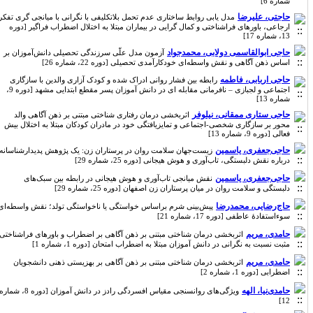
شماره 6]
حاجتی، علیرضا
مدل یابی روابط ساختاری عدم تحمل بلاتکلیفی با نگرانی با میانجی گری تفکر
ارجاعی، باورهای فراشناختی و کمال گرایی در بیماران مبتلا به اختلال اضطراب فراگیر [دوره
13، شماره 17]
حاجی ابوالقاسمی دولابی، محمدجواد
آزمون مدل علّی سرزندگی تحصیلی دانش‌آموزان بر
اساس ذهن آگاهی و نقش واسطه‌ای خودکارآمدی تحصیلی [دوره 22، شماره 26]
حاجی اربابی، فاطمه
رابطه بین فشار روانی ادراک شده و کودک آزاری والدین با سازگاری
اجتماعی و لجبازی – نافرمانی مقابله ای در دانش آموزان پسر مقطع ابتدایی مشهد [دوره 9،
شماره 13]
حاجی ستاری ممقانی، نیلوفر
اثربخشی درمان رفتاری شناختی مبتنی بر ذهن آگاهی والد
محور بر سازگاری شخصی-اجتماعی و تمایزیافتگی خود در مادران کودکان مبتلا به اختلال بیش
فعالی [دوره 9، شماره 13]
حاجی‌جعفری، یاسمین
زیست‌جهان سلامت روان در پرستاران زن: یک پژوهش پدیدارشناسانه
درباره نقش دلبستگی، تاب‌آوری و هوش هیجانی [دوره 25، شماره 29]
حاجی‌جعفری، یاسمین
نقش میانجی تاب‌آوری و هوش هیجانی در رابطه بین سبک‌های
دلبستگی و سلامت روان در میان پرستاران زن اصفهان [دوره 25، شماره 29]
حاج‌رضایی، محمدرضا
پیش‌بینی شرم براساس خواستگی یا ناخواستگی تولد؛ نقش واسطه‌ای
سوءاستفادۀ عاطفی [دوره 17، شماره 21]
حامدی، مریم
اثربخشی درمان شناختی مبتنی بر ذهن آگاهی بر اضطراب و باورهای فراشناختی
مثبت نسبت به نگرانی در دانش آموزان مبتلا به اضطراب امتحان [دوره 1، شماره 1]
حامدی، مریم
اثربخشی درمان شناختی مبتنی بر ذهن آگاهی بر بهزیستی ذهنی دانشجویان
اضطرابی [دوره 1، شماره 2]
حامدی‌نیا، الهه
ویژگی‌های روانسنجی مقیاس افسردگی رادز در دانش آموزان [دوره 8، شماره
12]