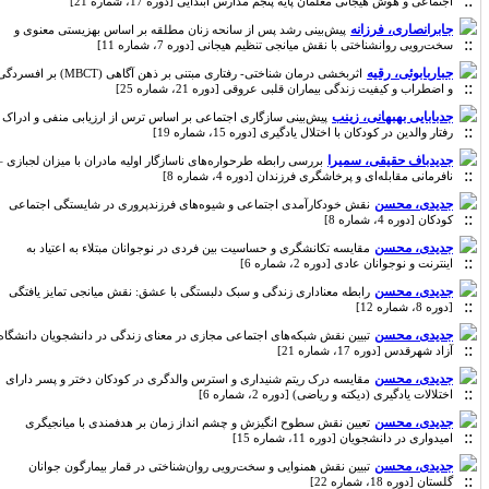
اجتماعی و هوش هیجانی معلمان پایه پنجم مدارس ابتدایی [دوره 17، شماره 21]
جابرانصاری، فرزانه
پیش‌بینی رشد پس از سانحه زنان مطلقه بر اساس بهزیستی معنوی و
سخت‌رویی روانشناختی با نقش میانجی تنظیم هیجانی [دوره 7، شماره 11]
جباربابوئی، رقیه
اثربخشی درمان شناختی- رفتاری مبتنی بر ذهن آگاهی (MBCT) بر افسردگی
و اضطراب و کیفیت زندگی بیماران قلبی عروقی [دوره 21، شماره 25]
جدبابایی بهبهانی، زینب
پیش‌بینی سازگاری اجتماعی بر اساس ترس از ارزیابی منفی و ادراک
رفتار والدین در کودکان با اختلال یادگیری [دوره 15، شماره 19]
جدیدباف حقیقی، سمیرا
بررسی رابطه طرحواره‌های ناسازگار اولیه مادران با میزان لجبازی –
نافرمانی مقابله‌ای و پرخاشگری فرزندان [دوره 4، شماره 8]
جدیدی، محسن
نقش‎ ‎خودکارآمدی اجتماعی و شیوه‌های فرزندپروری در شایستگی اجتماعی
کودکان [دوره 4، شماره 8]
جدیدی، محسن
مقایسه تکانشگری و حساسیت بین فردی در نوجوانان مبتلاء به اعتیاد به
اینترنت و نوجوانان عادی [دوره 2، شماره 6]
جدیدی، محسن
رابطه معناداری زندگی و سبک دلبستگی با عشق: نقش میانجی تمایز یافتگی
[دوره 8، شماره 12]
جدیدی، محسن
تبیین نقش شبکه‌های اجتماعی مجازی در معنای زندگی در دانشجویان دانشگاه
آزاد شهرقدس [دوره 17، شماره 21]
جدیدی، محسن
مقایسه درک ریتم شنیداری و استرس والدگری در کودکان دختر و پسر دارای
اختلالات یادگیری (دیکته و ریاضی) [دوره 2، شماره 6]
جدیدی، محسن
تعیین نقش سطوح انگیزش و چشم انداز زمان بر هدفمندی با میانجیگری
امیدواری در دانشجویان [دوره 11، شماره 15]
جدیدی، محسن
تبیین نقش همنوایی و سخت‌رویی روان‌شناختی در قمار بیمارگون جوانان
گلستان [دوره 18، شماره 22]