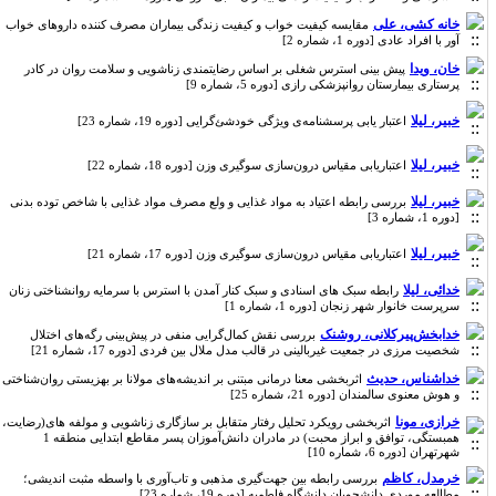
خانه کشی، علی
مقایسه کیفیت خواب و کیفیت زندگی بیماران مصرف کننده داروهای خواب
آور با افراد عادی [دوره 1، شماره 2]
خان، ویدا
پیش بینی استرس شغلی بر اساس رضایتمندی زناشویی و سلامت روان در کادر
پرستاری بیمارستان روانپزشکی رازی [دوره 5، شماره 9]
خبیر، لیلا
اعتبار یابی پرسشنامه‌ی ویژگی خودشئ‌گرایی [دوره 19، شماره 23]
خبیر، لیلا
اعتباریابی مقیاس درون‌سازی سوگیری وزن [دوره 18، شماره 22]
خبیر، لیلا
بررسی رابطه اعتیاد به مواد غذایی و ولع مصرف مواد غذایی با شاخص توده بدنی
[دوره 1، شماره 3]
خبیر، لیلا
اعتباریابی مقیاس درون‌سازی سوگیری وزن [دوره 17، شماره 21]
خدائی، لیلا
رابطه سبک های اسنادی و سبک کنار آمدن با استرس با سرمایه روانشناختی زنان
سرپرست خانوار شهر زنجان [دوره 1، شماره 1]
خدابخش‌پیرکلانی، روشنک
بررسی نقش کمال‌گرایی منفی در پیش‌بینی رگه‌های اختلال
شخصیت مرزی در جمعیت غیربالینی در قالب مدل ملال بین فردی [دوره 17، شماره 21]
خداشناس، حدیث
اثربخشی معنا درمانی مبتنی بر اندیشه‌های مولانا بر بهزیستی روان‌شناختی
و هوش معنوی سالمندان [دوره 21، شماره 25]
خرازی، مونا
اثربخشی رویکرد تحلیل رفتار متقابل بر سازگاری زناشویی و مولفه های(رضایت،
همبستگی، توافق و ابراز محبت) در مادران دانش‌آموزان پسر مقاطع ابتدایی منطقه 1
شهرتهران [دوره 6، شماره 10]
خرمدل، کاظم
بررسی رابطه بین جهت‌گیری مذهبی و تاب‌آوری با واسطه مثبت اندیشی؛
مطالعه موردی دانشجویان دانشگاه فاطمیه [دوره 19، شماره 23]