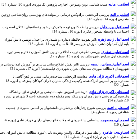
اسلامی، هانیه
سبب شناسی نوین وسواس-اجباری: پژوهش تک‌موردی [دوره 20، شماره 24]
اسلمی، الهه
بررسی اثربخشی پارادوکس درمانی بر مؤلفه‌های بهزیستی روان‌شناختی زوجین
متعارض [دوره 14، شماره 18]
اسماعیل پور، خلیل
بررسی رابطه کانون توجه متمرکز بر خود و نشانه‌های اختلال اضطراب
اجتماعی با واسطه نشخوار فکری [دوره 10، شماره 14]
اسماعیل زاده، زهره
تاثیر تقویت حافظه دیداری و شنیداری بر اختلال نوشتن دانش‌آموزان
پایه اول کم توان ذهنی آموزش پذیر پسر 10-8 سال [دوره 14، شماره 18]
اسماعیلی، صغری
بررسی تطبیقی تربیت اخلاقی در بین دانش آموزان دختر و پسر دوره
متوسطه اول مدارس شهرستان دیر [دوره 13، شماره 17]
اسماعیلی‌نیسیانی، انسیه
بررسی تاثیر نقش اطلاع‌رسانی سایبری بر آموزش امدادرسانی در
شهروندان (مطالعه موردی ستادهای بحران شهرداری قیامدشت) [دوره 17، شماره 21]
اسمخانی اکبری نژاد، هادی
مقایسه اثربخشی شناخت‌درمانی مبتنی بر ذهن‌آگاهی با
معنادرمانی بر استرس ادراک‌شده وکیفیت زندگی مادران دارای کودکان بیش‌فعال [دوره 18،
شماره 22]
اسمخانی اکبری نژاد، هادی
اثربخشی آموزش مثبت اندیشی برافزایش تعلق برباشگاه
وفرسودگی ورزشی دانش‌آموزان ورزشکار پسرمقطع دوم متوسطه ناحیه 3 شهرتبریز [دوره
10، شماره 14]
اسمعلی، احمد
بررسی شیوع رفتارهای پرخطر در دانشجویان بر اساس متغیرهای جمعیت
شناختی [دوره 1، شماره 4]
اسمعیلی، معصومه
شناسایی شاخص‌های تعاملات خانواده‌های دارای فرزند عادی [دوره 6،
شماره 10]
اسناوندی، طاهره
رابطه سواد فرهنگی والدین وهویت یابی (مورد مطالعه: دانش آموزان دختر
مقطع ابتدایی شهر تهران) [دوره 8، شماره 12]