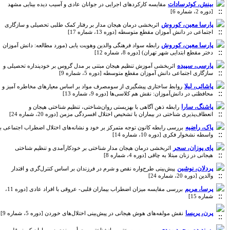
بینش، کوثرسادات
مقایسه کارکردهای اجرایی در جوانان عادی و آسیب دیده بینایی مشهد
[دوره 2، شماره 6]
پارسا معین، کوروش
اثربخشی درمان هیجان مدار بر رفتار کمک طلبی تحصیلی و سازگاری
اجتماعی در دانش آموزان مقطع متوسطه [دوره 13، شماره 17]
پارسا معین، کوروش
رابطه سواد فرهنگی والدین وهویت یابی (مورد مطالعه: دانش آموزان
دختر مقطع ابتدایی شهر تهران) [دوره 8، شماره 12]
پارسی، سپیده
اثربخشی آموزش تنظیم هیجان مبتنی بر مدل گروس بر خودپنداره تحصیلی و
سازگاری اجتماعی دانش آموزان مقطع متوسطه [دوره 5، شماره 9]
پاشائی، لیلا
روابط ساختاری پیشگیری از سومصرف مواد بر اساس معیارهای مخاطره آمیز و
محافظتی در دانش‌آموزان: نقش هم کلاسی‌ها [دوره 9، شماره 13]
پاشنگ، سارا
رابطه ذهن آگاهی با بهزیستی روان‌شناختی، تنظیم شناختی هیجان و
انعطاف‌پذیری شناختی در بیماران با تشخیص اختلال افسردگی مزمن [دوره 20، شماره 24]
پاک، راضیه
بررسی رابطه کانون توجه متمرکز بر خود و نشانه‌های اختلال اضطراب اجتماعی با
واسطه نشخوار فکری [دوره 10، شماره 14]
پای پوزان، سحر
اثربخشی درمان هیجان مدار شناختی بر خودکارآمدی و تنظیم شناختی
هیجانی در زنان مبتلا به چاقی [دوره 4، شماره 8]
پردلان، نوشین
پیش‌بینی طرح‌واره نقص و شرم در فرزندان بر اساس کنترل‌گری و اقتدار
والدین [دوره 20، شماره 24]
پرسا، مریم
بررسی مقایسه میزان اضطراب بیماران قلبی- عروقی با افراد عادی [دوره 11،
شماره 15]
پرن، پریسا
نقش مولفه‌های هوش هیجانی در پیش‌بینی اختلال‌های خوردن [دوره 5، شماره 9]