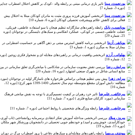
پورنعمت، مینا
تاثیر بازی درمانی مبتنی بر رابطه والد –کودک بر کاهش اختلال اضطراب جدایی
[دوره 3، شماره 7]
پور‌نعمت، مینا
اثربخشی آموزش فرزند پروری مثبت به مادران کودکان مبتلا به اختلال بیش
فعالی برای کاهش علائم وپیشرفت تحصیلی کودکان [دوره 6، شماره 10]
پویانسب، بابک
رابطه راهبردهای سازگارانه تنظیم هیجان با سو استفاده عاطفی، فیزیکی،
غفلت عاطفی،جسمی در کودکی، عملکرد انعکاسی و سبک‌های دلبستگی در نوجوانان [دوره
25، شماره 29]
پویانفر، آزیتا
اثربخشی برنامه کاهش استرس مبتنی بر ذهن آگاهی بر حساسیت اضطرابی در
بیماران مبتلا به میگرن [دوره 1، شماره 3]
پهلوانی، آرزو
اثربخشی واقعیت درمانی بر راهبردهای مقابله ای و نشخوار فکری زوجین [دوره
12، شماره 16]
پیرایش، رضا
بررسی نقش معنویت سازمانی در شادکامی با میانجی‌گری تعلق سازمانی در بین
منابع انسانی شاغل در شهرک صنعتی اشتهارد [دوره 16، شماره 20]
پیرایه، زهرا
پیش بینی تنظیم هیجانی براساس طرحواره های ناسازگار اولیه در نوجوانان (مورد
مطالعه: دانش آموزان مقطع متوسطه دوم سال تحصیلی 1400-1399 شهر کرج) [دوره 12،
شماره 16]
پیرخائفی، علیرضا
تاثیر خرد رهبران بر کیفیت تصمیم‌گیری با توجه به نقش میانجی فرهنگ
سازمانی (مورد: کارکنان صنایع فلزی ) [دوره 7، شماره 11]
پیرخایفی، علیرضا
رابطه ویژگی‌های شخصیتی با روابط اجتماعی [دوره 7، شماره 11]
پیروز، میلاد
بررسی اثربخشی مداخله آموزش تفکر انتقادی برسرمایه روانشناختی (تاب آوری،
خودکارآمدی، خوش‌بینی و امید) و خودنظم جویی تحصیلی در دانشجویان ورزشکار شهر ملکان
[دوره 15، شماره 19]
پیوندی، پریسا
رابطه راهبردهای مقابله‌ای و سبک‌های دفاعی با بروز اضطراب مرگ در دوران