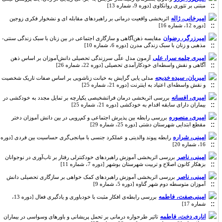
مبتنی بر تئوری روانکاوی [دوره 9، شماره 13]
امیرخانی، ژاله
اثربخشی واقعیت درمانی بر راهبردهای مقابله ای و نشخوار فکری زوجین
[دوره 12، شماره 16]
امیرزرگر، رضوان
مقایسه ذهن‌آگاهی و سازگاری اجتماعی در بین زنان با سبک زندگی سنتی-
مذهبی و زنان با سبک زندگی مدرن [دوره 6، شماره 10]
امیری چلمه سرا، علی
آزمون مدل علّی سرزندگی تحصیلی دانش‌آموزان بر اساس ذهن
آگاهی و نقش واسطه‌ای خودکارآمدی تحصیلی [دوره 22، شماره 26]
امیریان، سیده خدیجه
مدلی یابی گرایش به خیانت زناشویی بر اساس صفات تاریک شخصیت
و نقش واسطه‌ای اعتیاد به اینترنت [دوره 21، شماره 25]
امیری، افسانه
بررسی اثربخشی درمان فراتشخیصی یکپارچه بر تمایل مجدد به خودکشی در
بیماران دارای سابقه اقدام به خودکشی [دوره 21، شماره 25]
امیری، منصوره
بررسی رابطه بین پذیرش اجتماعی و کم‌رویی در بین دانش آموزان دختر
مقطع ابتدایی شهرستان دشتی [دوره 25، شماره 29]
امینی، شراره
رابطه پیوند والدینی و عملکرد جنسی با میانجی‌گری حساسیت بین فردی [دوره
16، شماره 20]
امینی، ناصر
بررسی اثربخشی آموزش راهبردهای خودکنترلی رفتار بر تاب‌آوری در نوجوانان
بزهکار کانون اصلاح و تربیت شهرستان بوشهر [دوره 7، شماره 11]
امینی، ناصر
بررسی اثربخشی آموزش راهبردهای کمک خواهی بر سازگاری تحصیلی دانش
آموزان متوسطه دوم شهر گناوه [دوره 5، شماره 9]
امینی‌صفت، فاطمه
بررسی رابطه‌ی افکار مثبت با خودباوری و یادگیری فعال [دوره 13،
شماره 17]
اناری دخت، فاطمه
تاثیر طرحواره درمانی بر تحمل پریشانی و باورهای وسواسی در بیماران