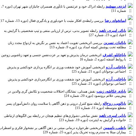
ایزدی، مهشید
رابطه ادراک خود و عزتنفس با تابآوری همسران جانبازان شهر تهران [دوره 7،
شماره 11]
ایمانخواه، رضا
بررسی رابطه‌ی افکار مثبت با خودباوری و یادگیری فعال [دوره 13، شماره 17]
بابائی امیری، ناهید
رابطه تصویر بدنی، ترس از ارزیابی منفی و تیپ شخصیتی با گرایش به
اعتیاد [دوره 23، شماره 27]
بابائیان، نسرین
بررسی اثربخشی تقویت اعتماد به نفس بر نگرش به ازدواج مجدد زنان
مطلقه تحت پوشش کمیته امداد یزد [دوره 9، شماره 13]
باباخانلو، اشرف
اثربخشی درمان پذیرش و تعهد بر عزت‌نفس جنسی و تعهد زناشویی زوجین
با روابط آشفته [دوره 2، شماره 6]
باباخانی، آرزو
اثربخشی آموزش خود شفقت ورزی بر انگاره پردازی خودکشی و پذیرش
اجتماعی نوجوانان [دوره 21، شماره 25]
باباخانی، آرزو
اثربخشی آموزش خود شفقت ورزی بر انگاره‌پردازی خودکشی و پذیرش
اجتماعی نوجوانان [دوره 21، شماره 25]
بابادی عکاشه، زینب
نقش همدلی، نشانگان اختلالات شخصیت و تکانش گری والدین در
پیش‌بینی علائم بروننمود [دوره 20، شماره 24]
بابالویی، روح‌اله
رابطه منبع کنترل درونی و ذهن آگاهی با سلامت روان دانش‌آموزان پسر
مقطع متوسطه [دوره 11، شماره 15]
بابایی امیری، ناهید
نقش میانجی دشواری‌های تنظیم هیجان در رابطه بین الگوهای ارتباطی
خانواده و گرایش به اینترنت [دوره 19، شماره 23]
باطنی، یاسمین
اثربخشی طرحواره درمانی مبتنی بر ذهن آگاهی بر نشخوار فکری و اضطراب
بیماران مبتلا به سندرم روده تحریک پذیر [دوره 25، شماره 29]