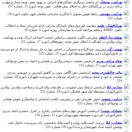
بهرامی، سبحان
اثر بخشی مربیگری عملکردهای اجرایی بر بهبود نقص توجه پایدار و مهارت
برنامه ریزی در بزرگسالان دچار به اختلال بیش فعالی - نقص توجه [دوره 13، شماره 17]
بهرامی، مهدیس
رابطه هوش معنوی با یادگیری سازمانی معلمان شهر دماوند [دوره 18،
شماره 22]
بهزادافشار، طیبه
مقایسه طرحواره‌های ناسازگار مادران دارای فرزندان مبتلا به اختلالات
خلقی، ADHD و سالم مراجعه کننده به بیمارستان روزبه [دوره 5، شماره 9]
بهشتی‌نیا، اعظم
پیش‌بینی انگیزه تحصیلی براساس حمایت اجتماعی ادراک شده و بهداشت
روانی والدین در کودکان با اختلال نقص توجه- بیش‌فعالی [دوره 17، شماره 21]
بهمنی، آذر
پیش‌بینی خودکارآمدی تحصیلی بر اساس مهارت حل مسئله و ادراک از جو مدرسه
در دانش‌آموزان دختر مقطع متوسطه اول [دوره 21، شماره 25]
بهنام مرادی، مریم
اثربخشی شفقت درمانی والدین بر همدلی و اعتماد به نفس نوجوانان
شهر تهران [دوره 11، شماره 15]
بیاتی چالشتری، مجید
اثربخشی ذهن آگاهی مبتنی بر کاهش استرس بر خویشتن پذیری،
شفقت به خود و تحمل پریشانی در دختران نوجوان بد سرپرست شهرکرد [دوره 20، شماره
24]
بیداری، لیلا
اثربخشی ارتباط بدون خشونت بر تعارضات والد-فرزند و صلاحیت والدینی، والدین
دانش‌آموزان متوسطه اول شهر هشتگرد [دوره 18، شماره 22]
بیرامی، منصور
نقش نظریه‌ی ذهن در پیش‌بینی کفایت اجتماعی با میانجیگری هوش هیجانی
در نوجوانان [دوره 19، شماره 23]
بیسادی، سمیرا
اثربخشی آموزش مهارت‌های شناختی رفتاری بر کنترل خشم و اعتیاد پذیری
دانش‌آموزان دختر دوره متوسطه شهر تهران [دوره 15، شماره 19]
بیضایی، لیلا
بررسی آسیب‌های روانی و آسیب‌های شخصیتی زنان سرپرست خانوار تحت
پوشش کمیته امداد شهرستان زرندیه [دوره 18، شماره 22]