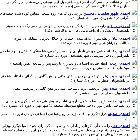
تعهد بر نشانه‌های افسردگی، افکار غیرمنطقی، بازداری هیجانی و ارزشمندی در زندگی در
بیماران مبتلا به اختلال افسردگی اساسی [دوره 25، شماره 29]
احمدی طهور سلطانی، محسن
بررسی ویژگی‌های روان‌سنجی مقیاس کوتاه شده حیطه‌های
نگرانی در دانشجویان [دوره 19، شماره 23]
احمدی، ابراهیم
رابطه بین سبک زندگی و میزان هیجان خواهی براساس رگه‌های شخصیتی
دانشجویان دانشگاه آزاد واحد بوئین زهرا [دوره 8، شماره 12]
احمدی، بیان
رابطه میزان علاقه مندی اجتماعی و اختلال نافرمانی مقابله ای (مورد
مطالعه:نوجوانان شهر پاوه) [دوره 11، شماره 15]
احمدی، رضا
اثربخشی آموزش تاب‌آوری بر احساس تنهایی، شایستگی عاطفی و بلوغ عاطفی
دانش‌آموزان دختر دبیرستانی شهر هفشجان [دوره 25، شماره 29]
احمدی، زینب
رابطه حمایت اجتماعی و تاب‌آوری با رشد پس از سانحه: نقش واسطه‌ای
سبک‌های مقابله با استرس [دوره 5، شماره 9]
احمدی، سیده زهرا
اثربخشی درمان شناختی مبتنی بر ذهن آگاهی بر نگرانی و اجتناب شناختی
در دانشجویان اضطرابی [دوره 1، شماره 1]
احمدی، سیده زهرا
اثربخشی درمان شناختی مبتنی بر ذهن آگاهی بر بهزیستی ذهنی
دانشجویان اضطرابی [دوره 1، شماره 2]
احمدی، صدیقه
نقش ارضا و ناکامی نیازهای بنیادین در پیش‌بینی خود تعیین گری و پریشانی
روان‌شناختی دانش‌آموزان دختر مقطع متوسطه منطقه 13 شهر تهران [دوره 21، شماره 25]
احمدی، صدیقه
فراوالدگری و سلامت زیستی-روان‌شناختی-اجتماعی کودکان [دوره 21، شماره
25]
احمدی، لادن
رابطه علّی الگوهای ارتباطی خانواده با آمادگی برای اعتیاد با میانجیگری ویژگی
شخصیتی روان رنجورخویی و باز بودن نسبت به تجربه در دانش آموزان پسر مقطع متوسطه
دوم دبیرستان های دولتی شهر اهواز [دوره 1، شماره 3]