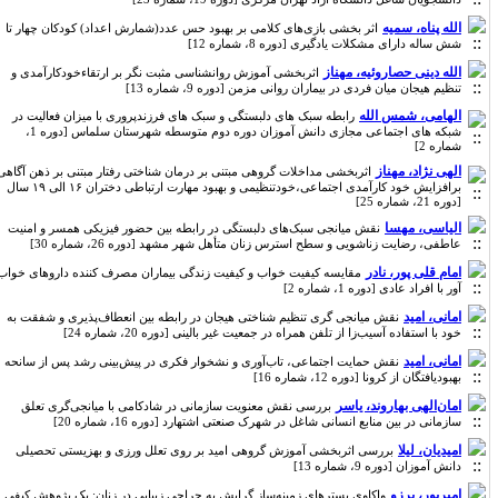
الله پناه، سمیه
اثر بخشی بازی‌های کلامی بر بهبود حس عدد(شمارش اعداد) کودکان چهار تا
شش ساله دارای مشکلات یادگیری [دوره 8، شماره 12]
الله دینی حصاروئیه، مهناز
اثربخشی آموزش روانشناسی مثبت نگر بر ارتقاءخودکارآمدی و
تنظیم هیجان میان فردی در بیماران روانی مزمن [دوره 9، شماره 13]
الهامی، شمس الله
رابطه سبک های دلبستگی و سبک های فرزندپروری با میزان فعالیت در
شبکه های اجتماعی مجازی دانش آموزان دوره دوم متوسطه شهرستان سلماس [دوره 1،
شماره 2]
الهی نژاد، مهناز
اثربخشی مداخلات گروهی مبتنی بر درمان شناختی رفتار مبتنی بر ذهن آگاهی
برافزایش خود کارآمدی اجتماعی،خودتنظیمی و بهبود مهارت ارتباطی دختران ۱۶ الی ۱۹ سال
[دوره 21، شماره 25]
الیاسی، مهسا
نقش میانجی سبک‌های دلبستگی در رابطه بین حضور فیزیکی همسر و امنیت
عاطفی، رضایت زناشویی و سطح استرس زنان متأهل شهر مشهد [دوره 26، شماره 30]
امام قلی پور، نادر
مقایسه کیفیت خواب و کیفیت زندگی بیماران مصرف کننده داروهای خواب
آور با افراد عادی [دوره 1، شماره 2]
امانی، امید
نقش میانجی گری تنظیم شناختی هیجان در رابطه بین انعطاف‌پذیری و شفقت به
خود با استفاده آسیب‌زا از تلفن همراه در جمعیت غیر بالینی [دوره 20، شماره 24]
امانی، امید
نقش حمایت اجتماعی، تاب‌آوری و نشخوار فکری در پیش‌بینی رشد پس از سانحه
بهبودیافتگان از کرونا [دوره 12، شماره 16]
امان‌الهی بهاروند، یاسر
بررسی نقش معنویت سازمانی در شادکامی با میانجی‌گری تعلق
سازمانی در بین منابع انسانی شاغل در شهرک صنعتی اشتهارد [دوره 16، شماره 20]
امیدیان، لیلا
بررسی اثربخشی آموزش گروهی امید بر روی تعلل ورزی و بهزیستی تحصیلی
دانش آموزان [دوره 9، شماره 13]
امیرپور، برزو
واکاوی بسترهای زمینه‌ساز گرایش به جراحی زیبایی در زنان: یک پژوهش کیفی