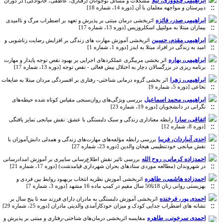
ابراهیمی چکووری، لیلا
مشکلات و مسائل نوجوانان (رفتاری، عاطفی، خانوادگی) در دوران
دبیرستان و مواجهه معلمان با آن [دوره 14، شماره 18]
ابراهیمی صدر، فائزه
اثربخشی درمان مبتنی بر پذیرش و تعهد بر اضطراب مرگ و ناامیدی
بیماران مبتلا به مولتیپل اسکلروزیس [دوره 13، شماره 17]
ابراهیمی مقدم، حسین
اثربخشی آموزش مهارت های زندگی بر افزایش رضایت زناشویی و
امید به زندگی در افراد مبتلا به ایدز [دوره 1، شماره 1]
ابراهیمی، بهاره
اثر بخشی مربیگری عملکردهای اجرایی بر بهبود نقص توجه پایدار و مهارت
برنامه ریزی در بزرگسالان دچار به اختلال بیش فعالی - نقص توجه [دوره 13، شماره 17]
ابراهیمی، زهرا
اثر بخشی گروه درمانی شناختی- رفتاری بر افسردگی مردان مبتلا به ضایعات
نخاعی [دوره 5، شماره 9]
ابراهیمی، محمد اسماعیل
بررسی ویژگی‌های روان‌سنجی مقیاس کوتاه شده حیطه‌های
نگرانی در دانشجویان [دوره 19، شماره 23]
اتفاقی، سارا
رابطه معناداری زندگی و سبک دلبستگی با عشق: نقش میانجی تمایز یافتگی
[دوره 8، شماره 12]
احدی آنباردان، فریبا
بررسی رابطه مؤلفه‌های مهارت‌های زندگی و همدلی دانش‌آموزان با
نقش میانجی خودتنظیمی هیجان والدین [دوره 23، شماره 27]
احمدزاده کرمانی، روح الله
بررسی تاثیر نقش اطلاع‌رسانی سایبری بر آموزش امدادرسانی
در شهروندان (مطالعه موردی ستادهای بحران شهرداری قیامدشت) [دوره 17، شماره 21]
احمدزاده هاشمی، طاهره
اثربخشی آموزش نظریه انتخاب بربهبود روابط بین فردی و
بهزیستی روانی زنان 18تا50 سال مقیم در کمپ ماده 16 مشهد [دوره 3، شماره 7]
احمدی پور، فرخنده
اثربخشی آموزش دلبستگی به مادران دارای فرزند سه تا پنج سال بر
نشانه های اضطراب جدایی کودک و میزان خودکارآمدی والدینی مادران [دوره 25، شماره 29]
احمدی سرخونی، طاهره
مقایسه‌ اثربخشی درمان‌های شناختی-رفتاری و مبتنی بر پذیرش و