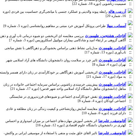
صمیمیت زناشویی [دوره 18، شماره 22]
آزرمی، هاله
رابطه پیوند والدینی و عملکرد جنسی با میانجی‌گری حساسیت بین فردی [دوره
16، شماره 20]
آسمانی، مهلا
طراحی پروتکل آموزش خرد مبتنی بر مفاهیم روانشناسی [دوره 5، شماره 9]
آقاجانی هشتجین، طهمورث
بررسی مقایسه ای اثربخشی دو شیوه درمانی تاب آوری و ذهن
آگاهی گروهی بر ارتقاء امید و شادکامی بیماران مولتیپل اسکلروزیس [دوره 3، شماره 7]
آقاجانی، طهمورث
مدل‌یابی نشاط ذهنی براساس بخشودگی و ذهن‌آگاهی با نقش میانجی
تاب‌آوری [دوره 13، شماره 17]
آقاجانی، طهمورث
تاثیر خِرد بر سلامت روان دانشجویان دانشگاه های آزاد اسلامی شهر
تهران [دوره 4، شماره 8]
آقاجانی، طهمورث
اثربخشی آموزش ذهن‌آگاهی بر خودکارآمدی در زنان دارای همسر وابسته
به مواد [دوره 17، شماره 21]
آقاجانی، طهمورث
پیش‌بینی خرسندی زناشویی براساس سرمایه اجتماعی خانواده در زنان
متاهل (دانشجویان متاهل دانشگاه آزاد اسلامی واحد شهر قدس) [دوره 17، شماره 21]
آقاجانی، طهمورث
نقش‎ ‎خودکارآمدی اجتماعی و شیوه‌های فرزندپروری در شایستگی
اجتماعی کودکان [دوره 4، شماره 8]
آقاجانی، طهمورث
مقایسه آسایش روان‌شناختی و کیفیت زندگی در زنان مطلقه و عادی
دارای فرزند [دوره 6، شماره 10]
آقایوسفی، علیرضا
اثر بخشی آموزش مهارت‌های اجتماعی بر میزان امیدواری و احساس
کهتری در دانشجویان دانشگاه علوم اقتصادی [دوره 12، شماره 16]
آقایوسفی، علیرضا
تاثیر القای خلق مثبت و منفی با استفاده از موسیقی ایرانی بر واکنش-