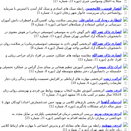
مبتلا به اختلال وسواسی جبری [دوره 23، شماره 27]
انتصار فومنی، غلامحسین
رابطه سبک های اسنادی و سبک کنار آمدن با استرس با سرمایه
روانشناختی زنان سرپرست خانوار شهر زنجان [دوره 1، شماره 1]
انتظاری رودبارکی، عباس‌علی
پیش‌بینی سلامت روان، افسردگی و اضطراب دانش آموزان
دبیرستانی بر اساس استفاده از شبکه‌های اجتماعی [دوره 5، شماره 9]
انصاری نژاد، نصر الله
تاثیر گوش دادن به موسیقی (موسیقی درمانی) بر هوش معنوی در
دانشجویان دانشگاه آزاد اسلامی تهران شمال [دوره 13، شماره 17]
انصاری نژاد، نصرالله
اثربخشی گوش دادن به موسیقی (موسیقی‌درمانی) بر سلامت روان در
دانشجویان دانشگاه آزاد اسلامی واحد تهران شمال [دوره 4، شماره 8]
انصاری نژاد، نصرالله
مقایسه مولفه های عملکرد جنسی در افراد دارای جراحی زیبایی و
افراد عادی [دوره 11، شماره 15]
ایران نژاد، سمیرا
اثربخشی آموزش تنظیم هیجانی بر مبنای مدل گراس بر عملکرد تحصیلی و
حلمسئله در دانشآموزان دختر مقطع متوسطه اول [دوره 8، شماره 12]
ایرانی، زینب
اثربخشی مهارت های ارتباطی بر افزایش صمیمیت وکیفیت زندگی زنان دچار
تعارضات زناشویی [دوره 6، شماره 10]
ایری، یحیی
اثربخشی آموزش نظریه انتخاب بربهبود روابط بین فردی و بهزیستی روانی زنان
18تا50 سال مقیم در کمپ ماده 16 مشهد [دوره 3، شماره 7]
ایزدپناه، آناهیتا
اثر بخشی بازی‌های کلامی بر بهبود حس عدد(شمارش اعداد) کودکان چهار تا
شش ساله دارای مشکلات یادگیری [دوره 8، شماره 12]
ایزدی مزیدی، مریم
بررسی اثربخشی درمان فراتشخیصی یکپارچه بر تمایل مجدد به
خودکشی در بیماران دارای سابقه اقدام به خودکشی [دوره 21، شماره 25]
ایزدی، مهشید
رابطه بین سبک های مقابله ای و پذیرش اجتماعی با مهارت های ارتباط کلامی
زنان خانه دار شهر تهران [دوره 7، شماره 11]