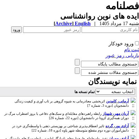
صلنامه
ده های نوین روانشناسی
1 مرداد 1405
|
English
]
Archive
[
ورود خودکار
ت نام
زیابی رمز عبور
مایه نویسندگان
تمام نسخه ها
آرمانی، کامدین
اثربخشی معنادرمانی به شیوه گروهی بر تاب آوری و کیفیت زندگی
دانشجویان [دوره 3، شماره 7]
آریان مهر، شهناز
رابطه راهبردهای مقابله‌ای و سبک‌های دفاعی با بروز اضطراب مرگ در
دوران همه‌گیری کرونا در دانشجویان [دوره 22، شماره 26]
آزادی پور، گرده
تاثیر انعطاف‌پذیری شناختی بر بهزیستی ذهنی با واسطه‌گری خرد در
دانش‌آموزان دوره دوم مقطع متوسطه شهر پاوه [دوره 18، شماره 22]
آزادی، مهران
نقش واسطه‌ای طرحواره‌های ناسازگار اولیه در رابطه سبک‌های دلبستگی و