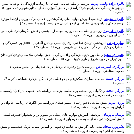
باقری زاده ولمی، پریما
بررسی رابطه حمایت اجتماعی با رضایت از زندگی با توجه به نقش
میانجی شایستگی تحصیلی و خودکارآمدی در دانش آموزان مقطع ابتدایی شهر رشت [دوره 10،
شماره 14]
باقری، خدیجه
اثربخشی آموزش مهارت های زندگی(کنترل خشم،جرأت ورزی و ارتباط مؤثر)
بر سرسختی و راهبردهای مقابله ای نوجوانان بی سرپرست [دوره 1، شماره 2]
باقری، فریبرز
بررسی رابطه سلامت روان، خودپنداره جنسی و نقش الگوهای ارتباطی با بی
ثباتی ازدواج در زوجین [دوره 9، شماره 13]
بتیار، عباس
اثربخشی درمان شناختی- رفتاری مبتنی بر ذهن آگاهی (MBCT) بر افسردگی و
اضطراب و کیفیت زندگی بیماران قلبی عروقی [دوره 21، شماره 25]
بختیاری، ناهید
رابطه بین کیفیت زندگی و افسردگی با نقش میانجی سلامت وجودی کارمندان
شهر تهران در دوره شیوع بیماری کرونا [دوره 10، شماره 14]
برزگری، امیرعباس
بررسی شیوع رفتارهای پرخطر در دانشجویان بر اساس متغیرهای
جمعیت شناختی [دوره 1، شماره 4]
برزگر، حبیبه
مقایسه بیماران اسکیزوفرن و دو قطبی در عملکرد بازداری شناختی [دوره 7،
شماره 11]
برزگر، مجید
ویژگیهای روانسنجی پرسشنامه بهزیستی روانشناختی عمومی در افراد وابسته به
موادمخدر تحت درمان [دوره 2، شماره 5]
برزه، مریم
نقش میانجی دشواری‌های تنظیم هیجان در رابطه بین الگوهای ارتباطی خانواده و
گرایش به اینترنت [دوره 19، شماره 23]
بریمانی، پژمان
اثربخشی آموزش مهارت های زندگی بر تصویر تن و نشخوار افسرده کننده
دانش آموزان دختر مقطع متوسطه دوم بابل [دوره 1، شماره 2]
بشرپور، سجاد
مدلی یابی گرایش به خیانت زناشویی بر اساس صفات تاریک شخصیت و نقش
واسطه‌ای اعتیاد به اینترنت [دوره 21، شماره 25]