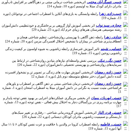
حبیبی عسگرآباد، مجتبی
اثربخشی شناخت درمانی مبتنی بر ذهن‌آگاهی بر افزایش تاب‌آوری
مادران دارای کودک مبتلا به اوتیسم [دوره 10، شماره 14]
حبیب‌زاده، زهرا
رابطه وابستگی به بازی‌های آنلاین با اضطراب اجتماعی در نوجوانان [دوره
15، شماره 19]
حجازی، سید نواب
اثر بخشی آموزش آواز گروهی بر پرخاشگری و خود‌تنظیمی دانش‌آموزان
رشته موسیقی هنرستان هنرهای زیبای خرم آباد [دوره 25، شماره 29]
حدادی، زهرا
رابطه ذهن آگاهی با بهزیستی روان‌شناختی، تنظیم شناختی هیجان و
انعطاف‌پذیری شناختی در بیماران با تشخیص اختلال افسردگی مزمن [دوره 20، شماره 24]
حسامی، شبنم
تاثیر آموزش غنی‌سازی رابطه زناشویی به شیوه اولسون بر کیفیت زندگی
زناشویی زوجین [دوره 15، شماره 19]
حسن بگی، نیکی
بررسی نقش واسطه‌ای نیازهای بنیادین روان‌شناختی در ارتباط بین
سرمایه‌های روان‌شناختی و بهزیستی تحصیلی دانش‌آموزان [دوره 22، شماره 26]
حسن زاده، رمضان
اثربخشی آموزش مهارت های زندگی بر تصویر تن و نشخوار افسرده
کننده دانش آموزان دختر مقطع متوسطه دوم بابل [دوره 1، شماره 2]
حسن زاده، رمضان
اثربخشی درمان شناختی مبتنی بر ذهن آگاهی بر اضطراب و باورهای
فراشناختی مثبت نسبت به نگرانی در دانش آموزان مبتلا به اضطراب امتحان [دوره 1، شماره
1]
حسنی ابهریان، پیمان
اثر بخشی مربیگری عملکردهای اجرایی بر بهبود نقص توجه پایدار و
مهارت برنامه ریزی در بزرگسالان دچار به اختلال بیش فعالی - نقص توجه [دوره 13، شماره
17]
حسنی فرد، الناز
اثربخشی آموزش گروه‌درمانی شناختی – رفتاری بر تغییر سبک‌های
دل‌بستگی و صمیمیت زناشویی مادران کودکان دبستانی [دوره 22، شماره 26]
حسنی، فاطمه
رابطه اضطراب کرونا در والدین با خلاقیت و عزت نفس کودکان ۶ تا ۱۱ سال
آنها [دوره 15، شماره 19]