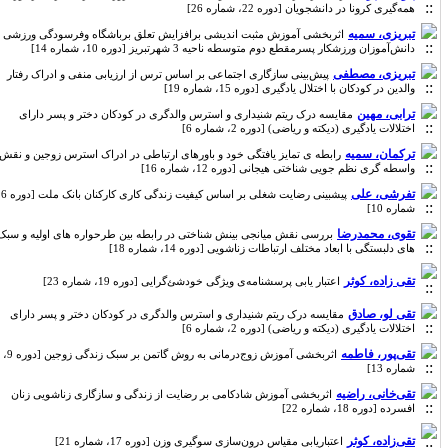
همه‌گیری کرونا در دانشجویان [دوره 22، شماره 26]
تبریزی، سمیه
اثربخشی آموزش مثبت اندیشی برافزایش تعلق برباشگاه وفرسودگی ورزشی
دانش‌آموزان ورزشکار پسرمقطع دوم متوسطه ناحیه 3 شهرتبریز [دوره 10، شماره 14]
تبریزی، مصطفی
پیش‌بینی سازگاری اجتماعی بر اساس ترس از ارزیابی منفی و ادراک رفتار
والدین در کودکان با اختلال یادگیری [دوره 15، شماره 19]
ترابی، مهین
مقایسه درک ریتم شنیداری و استرس والدگری در کودکان دختر و پسر دارای
اختلالات یادگیری (دیکته و ریاضی) [دوره 2، شماره 6]
ترکمان، سمیه
رابطه ی تمایز یافتگی خود و باورهای ارتباطی در ادراک استرس زوجین و نقش
واسطه گری نظم جویی شناختی هیجانی [دوره 12، شماره 16]
تفرشی، علی
پیشبینی رضایت شغلی بر اساس کیفیت زندگی کاری کارکنان بانک ملت [دوره 6،
شماره 10]
تقوی، محمدرضا
بررسی نقش میانجی بینش شناختی در رابطه بین طرحواره های اولیه و سبک
های دلبستگی با ابعاد مختلف ارتباطات زناشویی [دوره 14، شماره 18]
تقی زاده، کوثر
اعتبار یابی پرسشنامه‌ی ویژگی خودشئ‌گرایی [دوره 19، شماره 23]
تقی لو، صادق
مقایسه درک ریتم شنیداری و استرس والدگری در کودکان دختر و پسر دارای
اختلالات یادگیری (دیکته و ریاضی) [دوره 2، شماره 6]
تقی‌پور، فاطمه
اثربخشی آموزش زوج‌درمانی به روش گاتمن بر سبک زندگی زوجین [دوره 9،
شماره 13]
تقی‌خانی، راضیه
اثربخشی آموزش شادکامی بر رضایت از زندگی و سازگاری زناشویی زنان
افسرده [دوره 18، شماره 22]
تقی‌زاده، کوثر
اعتباریابی مقیاس درون‌سازی سوگیری وزن [دوره 17، شماره 21]