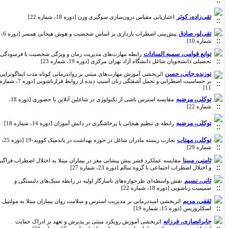
تقی‌زاده، کوثر
اعتباریابی مقیاس درون‌سازی سوگیری وزن [دوره 18، شماره 22]
تقی‌لو، صادق
پیش‌بینی اضطراب بارداری بر اساس شخصیت و هوش هیجانی همسر [دوره 6،
شماره 10]
توابع قوامی، سمیه السادات
رابطه مهارت‌های مدیریت زمان و ویژگی شخصیت با فرسودگی
تحصیلی دانشجویان شاغل دانشگاه آزاد تهران مرکزی [دوره 19، شماره 23]
توزنده جانی، حسن
اثربخشی آموزش مهارت‌های مبتنی بر رواندرمانی کوتاه مدت ایماگوتراپی
بر حساسیت اضطرابی و تحمل آشفتگی زنان آسیب دیده از روابط فرازناشویی [دوره 7، شماره
11]
توکلی، مرضیه
مقایسه استرس ناشی از تکنولوژی در شاغلین آنلاین با حضوری [دوره 18،
شماره 22]
توکلی، مرضیه
رابطه ی تنظیم هیجانی با پرخاشگری در دانش آموزان [دوره 14، شماره 18]
توکلی، مهتاب
تجارب زیسته مادران شاغل در حوزه بهداشت در پاندمیک کووید-19 [دوره 25،
شماره 29]
ثامنی، مبینا
مقایسه عملکرد قشر پیش پیشانی مغز در بیماران مبتلا به اختلال اضطراب فراگیر
و اختلال اضطراب اجتماعی با گروه سالم [دوره 23، شماره 27]
ثانی، نسیم
نقش واسطه‌ای طرحواره‌های ناسازگار اولیه در رابطه سبک‌های دلبستگی و
صمیمیت زناشویی [دوره 18، شماره 22]
ثقفی، مریم
اثربخشی امیددرمانی بر مدیریت استرس و سلامت روان بیماران مبتلا به مولتیپل
اسکلروزیس [دوره 15، شماره 19]
جابرانصاری، فرزانه
اثربخشی آموزش رویکرد مبتنی بر پذیرش و تعهد بر ادراک حمایت