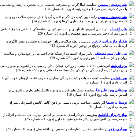
بشردوست، سیمین
مقایسه کمال‌گرایی و پیشرفت تحصیلی در دانشجویان ارشد روانشناسی
با مدرک کارشناسی مرتبط و غیرمرتبط [دوره 10، شماره 14]
بشردوست، سیمین
رابطه بین کیفیت زندگی و افسردگی با نقش میانجی سلامت وجودی
کارمندان شهر تهران در دوره شیوع بیماری کرونا [دوره 10، شماره 14]
بنار، افسانه
اثربخشی آموزش تاب‌آوری بر احساس تنهایی، شایستگی عاطفی و بلوغ عاطفی
دانش‌آموزان دختر دبیرستانی شهر هفشجان [دوره 25، شماره 29]
بنکدار مازندرانی، نازنین
بررسی رابطه سلامت روان، خودپنداره جنسی و نقش الگوهای
ارتباطی با بی ثباتی ازدواج در زوجین [دوره 9، شماره 13]
بنی طبا، سید مصطفی
تاثیر میزان استفاده از شبکه های اجتماعی بر خودپنداره و سلامت
روان جوانان منطقه 22 شهر تهران [دوره 25، شماره 29]
بن، فرشته
اثربخشی مداخله مبتنی بر رویکرد هیجان مدار بر صمیمیت زناشویی و تصویر بدنی
زنان دارای تجربه آزاردیدگی در کودکی: یک مطالعه مقدماتی [دوره 22، شماره 26]
بور، عباس
مقایسه کیفیت خواب و کیفیت زندگی بیماران مصرف کننده داروهای خواب آور با
افراد عادی [دوره 1، شماره 2]
بوستانی پور، علیرضا
مقایسه سبک های فرزند پروری و تاکتیک های تعارض زناشویی بر
اساس ترتیب تولد زوج [دوره 12، شماره 16]
بوستان، سیما
اثر بخشی شناخت درمانی مبتنی بر ذهن اگاهی کاهش افسردگی بیماران
سرطانی [دوره 4، شماره 8]
بهادری نژاد، فاطمه
پیش‌بینی خودکارآمدی تحصیلی بر اساس مهارت حل مسئله و ادراک از
جو مدرسه در دانش‌آموزان دختر مقطع متوسطه اول [دوره 21، شماره 25]
بهرامی، زهرا
رابطه عزت‌نفس با تعارضات زناشویی در دانشجویان [دوره 16، شماره 20]