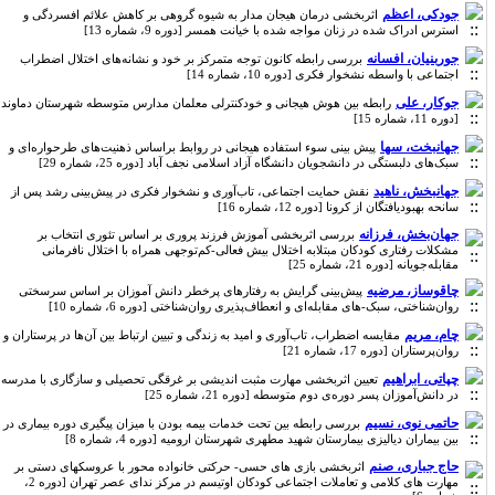
جودکی، اعظم
اثربخشی درمان هیجان مدار به شیوه گروهی بر کاهش علائم افسردگی و
استرس ادراک شده در زنان مواجه شده با خیانت همسر [دوره 9، شماره 13]
جوربنیان، افسانه
بررسی رابطه کانون توجه متمرکز بر خود و نشانه‌های اختلال اضطراب
اجتماعی با واسطه نشخوار فکری [دوره 10، شماره 14]
جوکار، علی
رابطه بین هوش هیجانی و خودکنترلی معلمان مدارس متوسطه شهرستان دماوند
[دوره 11، شماره 15]
جهانبخت، سها
پیش بینی سوء استفاده هیجانی در روابط براساس ذهنیت‌های طرحواره‌ای و
سبک‌های دلبستگی در دانشجویان دانشگاه آزاد اسلامی نجف آباد [دوره 25، شماره 29]
جهانبخش، ناهید
نقش حمایت اجتماعی، تاب‌آوری و نشخوار فکری در پیش‌بینی رشد پس از
سانحه بهبودیافتگان از کرونا [دوره 12، شماره 16]
جهان‌بخش، فرزانه
بررسی اثربخشی آموزش فرزند پروری بر اساس تئوری انتخاب بر
مشکلات رفتاری کودکان مبتلابه اختلال بیش فعالی-کم‌توجهی همراه با اختلال نافرمانی
مقابله‌جویانه [دوره 21، شماره 25]
چاقوساز، مرضیه
پیش‌بینی گرایش به رفتارهای پرخطر دانش آموزان بر اساس سرسختی
روان‌شناختی، سبک-های مقابله‌ای و انعطاف‌پذیری روان‌شناختی [دوره 6، شماره 10]
چام، مریم
مقایسه اضطراب، تاب‌آوری و امید به زندگی و تبیین ارتباط بین آن‌ها در پرستاران و
روان‌پرستاران [دوره 17، شماره 21]
چپاتی، ابراهیم
تعیین اثربخشی مهارت مثبت اندیشی بر غرقگی تحصیلی و سازگاری با مدرسه
در دانش‌آموزان پسر دوره‌ی دوم متوسطه [دوره 21، شماره 25]
حاتمی نوی، نسیم
بررسی رابطه بین تحت خدمات بیمه بودن با میزان پیگیری دوره بیماری در
بین بیماران دیالیزی بیمارستان شهید مطهری شهرستان ارومیه [دوره 4، شماره 8]
حاج جباری، صنم
اثربخشی بازی های حسی- حرکتی خانواده محور با عروسک‎های دستی بر
مهارت های کلامی و تعاملات اجتماعی کودکان اوتیسم در مرکز ندای عصر تهران [دوره 2،