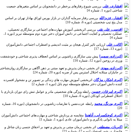
افشاری، علی
بررسی شیوع رفتارهای پرخطر در دانشجویان بر اساس متغیرهای جمعیت
شناختی [دوره 1، شماره 4]
افشار، عزیزالله
بررسی رفتار سرمایه گذاران در بازار بورس اوراق بهادار تهران بر اساس
مدل پنج تیپ شخصیتی [دوره 6، شماره 10]
اقدسی، علی نقی
بررسی اثربخشی آموزش مهارت‌های اجتماعی بر سازگاری تحصیلی،
عملکرد تحصیلی و کفایت اجتماعی در دانش آموزان دختر دوره دوم متوسطه تبریز [دوره 1،
شماره 4]
اکاتی، علی
ارزیابی تاثیر کنترل هیجان بر مثبت اندیشی و اضطراب اجتماعی دانش‌آموزان
[دوره 13، شماره 17]
اکبرزاده، سمیرا
پیش بینی سازگاری زناشویی بر اساس انعطاف پذیری شناختی و خودشفقت
ورزی در زوجین [دوره 12، شماره 16]
اکبرزاده، مهدی
اثر بخشی درمان پذیرش و تعهد مبتنی بر ذهن آگاهی بر سازگاری روان‌شناختی
در جانبازان مبتلابه اختلال استرس پس از ضربه [دوره 20، شماره 24]
اکبری ابتکار، مژگان
اثربخشی آموزش مهارت های زندگی بر تصویر تن و نشخوار افسرده
کننده دانش آموزان دختر مقطع متوسطه دوم بابل [دوره 1، شماره 2]
اکبری امرغان، حسین
رابطه ویژگی های شخصیتی مادر و عوامل تنش زای دوران بارداری با
اختلال اضطرابی کودکان [دوره 6، شماره 10]
اکبری بورنگ، محمد
رابطه عزت‌نفس با تعارضات زناشویی در دانشجویان [دوره 16، شماره
20]
اکبری کوچکسرایی، آناهیتا
مقایسه ی پردازش شناختی و مهارت‌های اجتماعی دانش‌آموزان
مبتلا به ناتوانی یادگیری و دانش‌آموزان عادی [دوره 1، شماره 1]
اکبریان، مصطفی
اثر بخشی درمان مبتنی بر پذیرش و تعهد بر احقاق جنسی زنان شاغل و
خانه‌دار در شهر اصفهان [دوره 17، شماره 21]