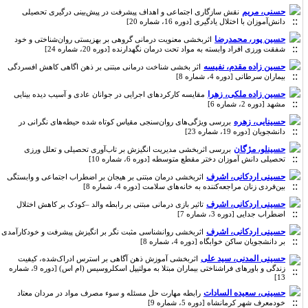
حسنی، مریم
نقش سازگاری اجتماعی و اهداف پیشرفت در پیش‌بینی درگیری تحصیلی
دانش‌آموزان با اختلال یادگیری [دوره 16، شماره 20]
حسین پور، محمدرضا
اثربخشی معنویت درمانی گروهی بر بهزیستی روان‌شناختی و خود
شفقت ورزی افراد وابسته به مواد تحت درمان نگهدارنده [دوره 20، شماره 24]
حسین زاده مقدم، نفیسه
اثر بخشی شناخت درمانی مبتنی بر ذهن اگاهی کاهش افسردگی
بیماران سرطانی [دوره 4، شماره 8]
حسین زاده ملکی، زهرا
مقایسه کارکردهای اجرایی در جوانان عادی و آسیب دیده بینایی
مشهد [دوره 2، شماره 6]
حسینایی، زهره
بررسی ویژگی‌های روان‌سنجی مقیاس کوتاه شده حیطه‌های نگرانی در
دانشجویان [دوره 19، شماره 23]
حسینلو، مژگان
بررسی اثربخشی مدیریت انگیزش بر تاب‌آوری تحصیلی و تعلل ورزی
تحصیلی دانش آموزان دختر مقطع متوسطه [دوره 6، شماره 10]
حسینی اردکانی، اشرف
اثربخشی درمان مبتنی بر هیجان بر اضطراب اجتماعی و وابستگی
بین‌فردی زنان مراجعه‌کننده به خانه‌های سلامت [دوره 4، شماره 8]
حسینی اردکانی، اشرف
تاثیر بازی درمانی مبتنی بر رابطه والد –کودک بر کاهش اختلال
اضطراب جدایی [دوره 3، شماره 7]
حسینی اردکانی، اشرف
اثربخشی روانشناسی مثبت نگر بر انگیزش پیشرفت و خودکارآمدی
بر دانشجویان ساکن خوابگاه [دوره 4، شماره 8]
حسینی المدنی، سید علی
اثربخشی آموزش ذهن آگاهی بر استرس ادراک‌شده، کیفیت
زندگی و باورهای فراشناختی بیماران مبتلا به مولتیپل اسکلروسیس (ام اس) [دوره 9، شماره
13]
حسینی، سعیده السادات
رابطه مهارت حل مسئله و سوء مصرف مواد در مردان معتاد
خودمعرف شهر کرمانشاه [دوره 5، شماره 9]