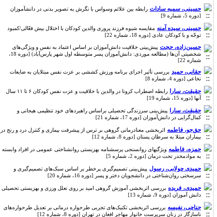
حسینی، سمیه سادات
رابطه بین علائم وسواس با نگرش به تصویر بدنی در دانشآموزان
[دوره 5، شماره 9]
حسینی، سیده آمنه
مقایسه شیوه فرزند پروری والدین کودکان با اختلال بیش فعّالی/کمبود
توجّه و با کودکان عادی [دوره 18، شماره 22]
حسین‌زاده، حجت
پیش‌بینی خلاقیت دانش‌آموزان بر اساس اعتماد به نفس و ویژگی‌های
شخصیتی آن‌ها (مطالعه موردی: دانش‌آموزان پسر متوسطه اول شهر پارس‌آباد) [دوره 18،
شماره 22]
حقانی، حمید
بررسی تأثیر اجرای برنامه ورزش کششی بر عزت نفس مبتلایان به ضایعات
نخاعی [دوره 4، شماره 8]
حقیقت، سارا
رابطه اضطراب کرونا در والدین با خلاقیت و عزت نفس کودکان ۶ تا ۱۱ سال
آنها [دوره 15، شماره 19]
حقیقت، سارا
پیش‌بینی سرزندگی تحصیلی براساس راهبردهای خود تنظیمی هیجانی و
کمال‌گرایی در دانش‌آموزان [دوره 17، شماره 21]
حق‌جو، فاطمه
اثربخشی معنادرمانی گروهی بر ترس از پیشرفت بیماری و کنترل درد و رنج در
بیماران مبتلا به سرطان پستان [دوره 8، شماره 12]
حمزه، فاطمه
ویژگیهای روانسنجی پرسشنامه بهزیستی روانشناختی عمومی در افراد وابسته
به موادمخدر تحت درمان [دوره 2، شماره 5]
حمیدی چولابی، رسول
پیش‌بینی تصمیم‌گیری پرخطر بر اساس سبک‌های‌ تصمیم‌گیری و
سرسختی روان‌شناختی در دانشجویان دختر و پسر [دوره 16، شماره 20]
حمیدی، فریده
بررسی اثربخشی آموزش گروهی امید بر روی تعلل ورزی و بهزیستی تحصیلی
دانش آموزان [دوره 9، شماره 13]
حناچی، نفیسه
بررسی اثربخشی تکنیک‌های تجربی طرحواره درمانی بر تعدیل طرحواره‌های
ناسازگار در زنان سرپرست خانوار مهاجر افغان در تهران [دوره 8، شماره 12]