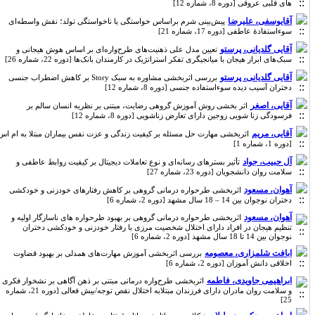
های قلبی عروقی [دوره 8، شماره 12]
آقایوسفی، علیرضا
پیش‌بینی شرم براساس خواستگی یا ناخواستگی تولد؛ نقش واسطه‌ای
سوءاستفادۀ عاطفی [دوره 17، شماره 21]
آقایی گلدیانی، پرستو
تعیین مدل علی ذهنیت‌های طرح‌واره‌ای بر اساس هوش هیجانی و
سبک‌های ابراز هیجان با میانجیگری تفکر استراتژیک در کارمندان بانک‌ها [دوره 22، شماره 26]
آقایی گلدیانی، پرستو
بررسی اثربخشی مشاوره به سبک Story بر کاهش اضطراب جنسی
دختران آسیب دیده سوءاستفاده جنسی [دوره 8، شماره 12]
آقایی، اصغر
اثر بخشی روش آموزش گروهی رضایت، مبتنی بر نظریه انسان سالم بر
فرسودگی زنا شویی زوجین دارای تعارض زناشویی [دوره 8، شماره 12]
آقایی، مریم
اثربخشی مهارت حل مسئله بر کیفیت زندگی و عزت نفس بیماران مبتلا به ام اس
[دوره 1، شماره 1]
آل حبیب، جواد
تأثیر بسترهای رسانه‌ای و نوع تعاملات دیجیتال بر کیفیت روابط عاطفی و
سلامت روان دانشجویان [دوره 23، شماره 27]
آهوان، مسعود
اثربخشی طرحواره درمانی گروهی بر کاهش رفتارهای خودزنی و خودکشی
دختران نوجوان بین 14 – 18 سال مشهد [دوره 2، شماره 6]
آهوان، مسعود
اثربخشی طرحواره درمانی گروهی بر بهبود طرحواره های ناسازگار اولیه و
تنظیم هیجان در افراد دارای اختلال شخصیت مرزی با رفتار خودزنی و خودکشی دختران
نوجوان بین 14 تا 18 سال مشهد [دوره 2، شماره 6]
ابافت شلمزاری، معصومه
بررسی اثربخشی آموزش مهارت‌های همدلی بر بهبود قضاوت
اخلاقی دانش آموزان [دوره 2، شماره 6]
ابراهیمی جاویدی، فاطمه
اثربخشی طرح‌واره درمانی مبتنی بر ذهن آگاهی بر نشخوار فکری
و سلامت روان مادران دارای فرزندان مبتلابه اختلال نقص توجه/بیش فعالی [دوره 21، شماره
25]