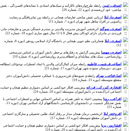
اصدقی، ثمین
رابطه طرح‌واره‌های ناکارآمد و سبک‌های اسنادی با نشانه‌های افسردگی ، نقش
میانجی: خود ارزشمندی [دوره 22، شماره 26]
اصغرنیا، لیلا
ارزیابی نقش میانجی تعارضات هیجانی در رابطه بین تمایزیافتگی و رضایت
زناشویی در افراد متاهل شهر تهران [دوره 7، شماره 11]
اصغری، سوگند
اثربخشی آموزش مدیریت والدینی بر سندرم خستگی مزمن و تعارضات مادر-
فرزندی در مادران دارای کودکان بیش فعال 8 تا 12 سال شهر ساری [دوره 18، شماره 22]
اصغری، لیلا
هنجاریابی نظم جویی هیجانی در دانشگاه آزاد اسلامی رودهن [دوره 8، شماره
12]
اصغری، مهسا
پیش‌بینی گرایش به رفتارهای پرخطر دانش آموزان بر اساس سرسختی
روان‌شناختی، سبک-های مقابله‌ای و انعطاف‌پذیری روان‌شناختی [دوره 6، شماره 10]
اصلاحی‌فرشمی، فاطمه
رابطه میزان کمال‌گرایی والدین با ایجاد اضطراب نوجوانان (مطالعه
موردی: دبیرستان ستوده شهر تهران) [دوره 17، شماره 21]
اصل‌فتاحی، بهرام
رابطه‌ی شیوه‌های فرزندپروری با عملکرد تحصیلی دانش‌آموزان دختر
مقطع متوسطه [دوره 15، شماره 19]
افتخاری کنزرکی، فرزانه
پیش‌بینی افکار خودکشی بر اساس دشواری تنظیم هیجان و حمایت
اجتماعی ادراک‌شده در دانش‌آموزان متوسطه [دوره 20، شماره 24]
افراعی، رویا
پیشبینی اعتیاد به تلفن همراه بر اساس احساس تنهایی و اضطراب اجتماعی با
نقش تعدیلگر جنسیت در دانشجویان کارشناسی دانشگاههای آزاد اسلامی تهران [دوره 11،
شماره 15]
افروخته، لیلا
اثربخشی درمان هیجان مدار بر رفتار کمک طلبی تحصیلی و سازگاری اجتماعی
در دانش آموزان مقطع متوسطه [دوره 13، شماره 17]
افشارپور، پریا
پیش‌بینی افکار خودکشی بر اساس دشواری تنظیم هیجان و حمایت اجتماعی
ادراک‌شده در دانش‌آموزان متوسطه [دوره 20، شماره 24]