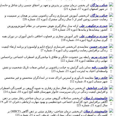
حیاتی، مژگان
اثر بخشی درمان مبتنی بر پذیرش و تعهد بر احقاق جنسی زنان شاغل و خانه‌دار
در شهر اصفهان [دوره 17، شماره 21]
حیاتی، مژگان
اثربخشی آموزش غنی‌سازی زندگی زناشویی مبتنی بر هیجان بر صمیمیت و
رضایت جنسی زوجین کمتر از 5 سال زندگی مشترک [دوره 22، شماره 26]
حیدری پرچکوهی، علی
ارائه مدل به‌کارگیری هوش مصنوعی در نظام آموزش‌وپرورش
کشور: پیشایندها و پیامدها [دوره 20، شماره 24]
حیدری پرچکوهی، علی
تاثیر آموزش مجازی بر قضاوت اخلاقی دانش آموزان در دوران همه
گیری بیماری کرونا [دوره 14، شماره 18]
حیدری، حسین
مقایسه‌ی اثربخشی غنی‌سازی ازدواج (تایم و اولسون) و برنامه ارتقاء کیفیت
زندگی برافزایش رضایت زناشویی زنان [دوره 3، شماره 7]
حیدری، مریم
رابطه بین خشونت خانگی و طلاق با میانجی‌گری اضطراب اجتماعی براحساس
تنهایی زنان مطلقه [دوره 18، شماره 22]
خادمی، رقیه
مدلی یابی گرایش به خیانت زناشویی بر اساس صفات تاریک شخصیت و نقش
واسطه‌ای اعتیاد به اینترنت [دوره 21، شماره 25]
خادم، رضا
مقایسه تاب‌آوری و استرس ادراک شده در امدادگران متخصص و غیر متخصص
شهر سمنان [دوره 8، شماره 12]
خارایی، خدابخش
اثربخشی درمان فعال سازی رفتاری به شیوه گروهی بر افسردگی،اضطراب
و افزایش کیفیت زندگی در زنان سرپرست خانوار شهرستان قلعه گنج [دوره 10، شماره 14]
خانمحمدی، ارسلان
اثربخشی مداخلات گروهی مبتنی بر درمان شناختی رفتار مبتنی بر ذهن
آگاهی برافزایش خود کارآمدی اجتماعی،خودتنظیمی و بهبود مهارت ارتباطی دختران ۱۶ الی ۱۹
سال [دوره 21، شماره 25]
خانمحمدی، ارسلان
اثربخشی درمان شناختی- رفتاری مبتنی بر ذهن آگاهی (MBCT) بر
افسردگی و اضطراب و کیفیت زندگی بیماران قلبی عروقی [دوره 21، شماره 25]