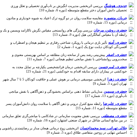
جدیدی، هوشنگ
بررسی اثربخشی مدیریت انگیزش بر تاب‌آوری تحصیلی و تعلل ورزی
تحصیلی دانش آموزان دختر مقطع متوسطه [دوره 6، شماره 10]
جربان، منصوره
مقایسه سلامت روان در دو گروه ترک اعتیاد به شیوه خودیاری و متادون
درمانی [دوره 15، شماره 19]
جعفری روشن، مرجان
بررسی ویژگی های روانسنجی مقیاس نگرش ناکارامد ویسمن و بک و
رابطه آن با مقیاس کمالگرایی هیل [دوره 9، شماره 13]
جعفری، آمنه
تأثیر بازی درمانی با رویکرد شناختی رفتاری بر تنظیم هیجان و اضطراب و
افسردگی کودکان دیابت نوع یک [دوره 1، شماره 2]
جعفری، اصغر
پیش‌بینی رشد پس از سانحه زنان مطلقه بر اساس بهزیستی معنوی و
سخت‌رویی روانشناختی با نقش میانجی تنظیم هیجانی [دوره 7، شماره 11]
جعفری، امیرحسین
بررسی اثربخشی درمان فراتشخیصی یکپارچه بر تمایل مجدد به
خودکشی در بیماران دارای سابقه اقدام به خودکشی [دوره 21، شماره 25]
جعفری، زهرا
اثربخشی موسیقی درمانی بر هوش عملی و خلاقیت کودکان 5 تا 7 سال شهر
تهران [دوره 5، شماره 9]
جعفری، سیمین
مدل‌یابی نشاط ذهنی براساس بخشودگی و ذهن‌آگاهی با نقش میانجی
تاب‌آوری [دوره 13، شماره 17]
جعفری، علیرضا
رابطه منبع کنترل درونی و ذهن آگاهی با سلامت روان دانش‌آموزان پسر
مقطع متوسطه [دوره 11، شماره 15]
جعفری، مصطفی
بررسی نقش معنویت سازمانی در شادکامی با میانجی‌گری تعلق سازمانی
در بین منابع انسانی شاغل در شهرک صنعتی اشتهارد [دوره 16، شماره 20]
جلالی تهرانی، سید محمداحسان
اثربخشی زوج درمانی هیجان مدار بر رضایتمندی زناشویی و
احساس تنهایی در زوجین متقاضی طلاق [دوره 5، شماره 9]