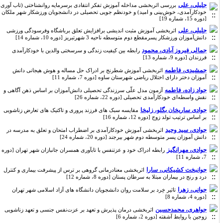
جلیلی، علی
بررسی اثربخشی مداخله آموزش تفکر انتقادی برسرمایه روانشناختی (تاب آوری،
خودکارآمدی، خوش‌بینی و امید) و خودنظم جویی تحصیلی در دانشجویان ورزشکار شهر ملکان
[دوره 15، شماره 19]
جلیلی، علی
اثربخشی آموزش مثبت اندیشی برافزایش تعلق برباشگاه وفرسودگی ورزشی
دانش‌آموزان ورزشکار پسرمقطع دوم متوسطه ناحیه 3 شهرتبریز [دوره 10، شماره 14]
جمالی فیروز آبادی، محمود
رابطه بین کیفیت زندگی و سرسختی والدین با خودکارآمدی
فرزندان [دوره 9، شماره 13]
جمشیدی، فاطمه
اثربخشی آموزش شطرنج بر ادراک حل مساله و هوش هیجانی دانش
آموزان دختر دارای اختلال ریاضی شهرستان ساوه [دوره 7، شماره 11]
جواد زاده، فاطمه
آزمون مدل علّی سرزندگی تحصیلی دانش‌آموزان بر اساس ذهن آگاهی و
نقش واسطه‌ای خودکارآمدی تحصیلی [دوره 22، شماره 26]
جوادی ساریخان بگلو، زلیخا
مقایسه سبک های فرزند پروری و تاکتیک های تعارض زناشویی
بر اساس ترتیب تولد زوج [دوره 12، شماره 16]
جوادی، سید وحید
اثربخشی آموزش خودکارآمدی بر اضطراب امتحان و تعلق به مدرسه در
دانش آموزان پسر متوسطه دوم شهر بیرجند [دوره 20، شماره 24]
جوادی، مهرانگیز
رابطه ادراک خود و عزتنفس با تابآوری همسران جانبازان شهر تهران [دوره
7، شماره 11]
جوانبخت کشیکانی، سارا
اثربخشی معنادرمانی گروهی بر ترس از پیشرفت بیماری و کنترل
درد و رنج در بیماران مبتلا به سرطان پستان [دوره 8، شماره 12]
جوانی، زهرا
تاثیر خِرد بر سلامت روان دانشجویان دانشگاه های آزاد اسلامی شهر تهران
[دوره 4، شماره 8]
جواهری، محمدحسین
اثربخشی درمان پذیرش و تعهد بر عزت‌نفس جنسی و تعهد زناشویی
زوجین با روابط آشفته [دوره 2، شماره 6]