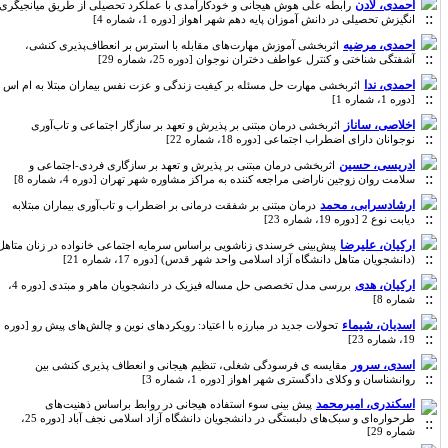
احمدی، لادن
رابطه علّی هوش هیجانی و خودکارآمدی با عملکرد تحصیلی از طریق میانجیگری
انگیزش تحصیلی در دانش آموزان پایه دهم شهر اهواز [دوره 1، شماره 4]
احمدی، مرضیه
اثربخشی آموزش مهارت‌های مقابله با استرس بر انعطاف‌پذیری کنشی،
آشفتگی شناختی و کنترل عواطف دختران نوجوان [دوره 25، شماره 29]
احمدی، ندا
اثربخشی مهارت حل مسئله بر کیفیت زندگی و عزت نفس بیماران مبتلا به ام اس
[دوره 1، شماره 1]
اخلاصی، ساناز
اثربخشی درمان مبتنی بر پذیرش و تعهد بر سازگار اجتماعی و تاب‌آوری
نوجوانان دارای اضطراب اجتماعی [دوره 18، شماره 22]
ادریسی، حسین
اثربخشی درمان مبتنی بر پذیرش و تعهد بر سازگاری فردی-اجتماعی و
سلامت روان زوجین ناراضی مراجعه کننده به مراکز مشاوره شهر تهران [دوره 4، شماره 8]
ارشادسرابی، محمد
درمان مبتنی بر شفقت درمانی بر اضطراب و تاب‌آوری بیماران مبتلابه
دیابت نوع 2 [دوره 19، شماره 23]
ارکیان، علیرضا
پیش‌بینی خرسندی زناشویی براساس سرمایه اجتماعی خانواده در زنان متاهل
(دانشجویان متاهل دانشگاه آزاد اسلامی واحد شهر قدس) [دوره 17، شماره 21]
ارکیان، هدی
بررسی مدل تخصصی حل مساله فیزیک در دانشجویان ماهر و مبتدی [دوره 4،
شماره 8]
اسدیان، شیماء
تحولات جدید در مبارزه با اعتیاد: رویکردهای نوین و چالش‌های پیش رو [دوره
19، شماره 23]
اسدی، سرور
مقایسه ی فرسودگی شغلی، تنظیم هیجانی و انعطاف پذیری کنشی بین
روانشناسان و وکلای دادگستری شهر اهواز [دوره 1، شماره 3]
اسکندری، امیرمحمد
پیش بینی سوء استفاده هیجانی در روابط براساس ذهنیت‌های
طرحواره‌ای و سبک‌های دلبستگی در دانشجویان دانشگاه آزاد اسلامی نجف آباد [دوره 25،
شماره 29]