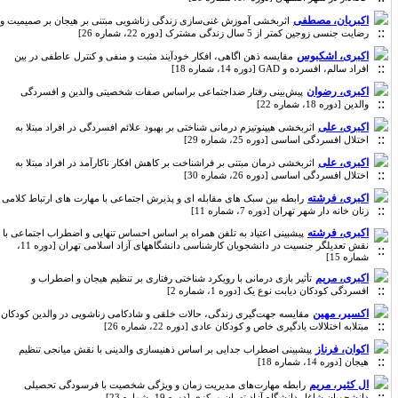
اکبریان، مصطفی
اثربخشی آموزش غنی‌سازی زندگی زناشویی مبتنی بر هیجان بر صمیمیت و
رضایت جنسی زوجین کمتر از 5 سال زندگی مشترک [دوره 22، شماره 26]
اکبری، اشکبوس
مقایسه ذهن اگاهی، افکار خودآیند مثبت و منفی و کنترل عاطفی در بین
افراد سالم، افسرده و GAD [دوره 14، شماره 18]
اکبری، رضوان
پیش‌بینی رفتار ضداجتماعی براساس صفات شخصیتی والدین و افسردگی
والدین [دوره 18، شماره 22]
اکبری، علی
اثربخشی هیپنوتیزم درمانی شناختی بر بهبود علائم افسردگی در افراد مبتلا به
اختلال افسردگی اساسی [دوره 25، شماره 29]
اکبری، علی
اثربخشی درمان مبتنی بر فراشناخت بر کاهش افکار ناکارآمد در افراد مبتلا به
اختلال افسردگی اساسی [دوره 26، شماره 30]
اکبری، فرشته
رابطه بین سبک های مقابله ای و پذیرش اجتماعی با مهارت های ارتباط کلامی
زنان خانه دار شهر تهران [دوره 7، شماره 11]
اکبری، فرشته
پیشبینی اعتیاد به تلفن همراه بر اساس احساس تنهایی و اضطراب اجتماعی با
نقش تعدیلگر جنسیت در دانشجویان کارشناسی دانشگاههای آزاد اسلامی تهران [دوره 11،
شماره 15]
اکبری، مریم
تأثیر بازی درمانی با رویکرد شناختی رفتاری بر تنظیم هیجان و اضطراب و
افسردگی کودکان دیابت نوع یک [دوره 1، شماره 2]
اکسیر، مهین
مقایسه جهت‌گیری زندگی، حالات خلقی و شادکامی زناشویی در والدین کودکان
مبتلابه اختلالات یادگیری خاص و کودکان عادی [دوره 22، شماره 26]
اکوان، فرناز
پیشبینی اضطراب جدایی بر اساس ذهنیسازی والدینی با نقش میانجی تنظیم
هیجان [دوره 14، شماره 18]
ال کثیر، مریم
رابطه مهارت‌های مدیریت زمان و ویژگی شخصیت با فرسودگی تحصیلی
دانشجویان شاغل دانشگاه آزاد تهران مرکزی [دوره 19، شماره 23]