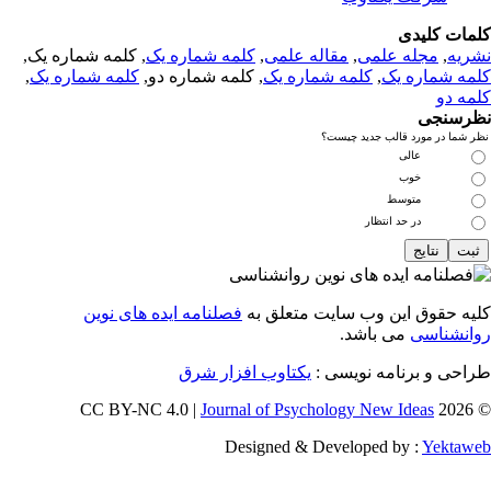
مات کلیدی
ریه
,
مجله علمی
,
مقاله علمی
,
کلمه شماره یک
, کلمه شماره یک,
مه شماره یک
,
کلمه شماره یک
, کلمه شماره دو,
کلمه شماره یک
,
مه دو
رسنجی
 شما در مورد قالب جدید چیست؟
عالی
خوب
متوسط
در حد انتظار
یه حقوق این وب سایت متعلق به
فصلنامه ایده های نوین
انشناسی
می باشد.
احی و برنامه نویسی :
یکتاوب افزار شرق
Journal of Psychology New Ideas
© 202
Designed & Developed by :
Yektaw