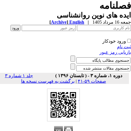
صلنامه
ده های نوین روانشناسی
1 مرداد 1405
|
English
]
Archive
[
ورود خودکار
ت نام
زیابی رمز عبور
دوره ۱، شماره ۳ - ( تابستان ۱۳۹۶ )
جلد ۱ شماره ۳
صفحات ۵۹-۴۱
|
برگشت به فهرست نسخه ها