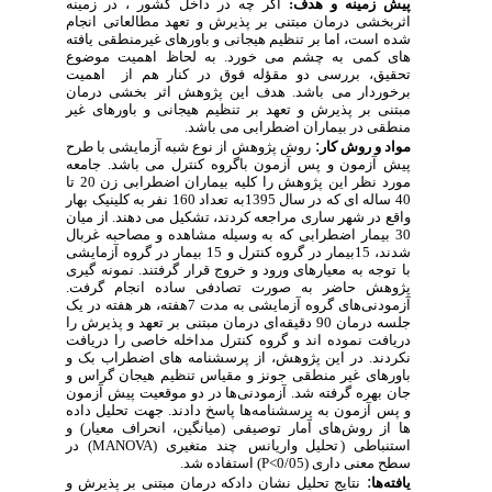
پیش ‌زمینه و هدف:
اگر چه در داخل کشور ، در زمینه
اثربخشی
درمان مبتنی بر پذیرش و تعهد
مطالعاتی انجام
شده است، اما
بر
تنظیم هیجانی و باورهای غیرمنطقی
یافته
های کمی به چشم می خورد. به لحاظ اهمیت موضوع
تحقیق، بررسی دو مقؤله فوق در کنار هم از اهمیت
برخوردار می باشد.
هدف این پژوهش
اثر بخشی درمان
مبتنی بر پذیرش و تعهد بر تنظیم هیجانی و باورهای غیر
منطقی در بیماران اضطرابی
می باشد.
:
مواد و روش‌ کار
روش پژوهش از نوع ­شبه آزمایشی با طرح
پیش آزمون و پس آزمون باگروه کنترل می باشد. جامعه
مورد نظر این پژوهش را کلیه بیماران اضطرابی زن 20 تا
40 ساله ای که در سال 1395به تعداد 160 نفر به کلینیک بهار
واقع در شهر ساری مراجعه کردند، تشکیل می دهند. از میان
30 بیمار اضطرابی که به وسیله مشاهده و مصاحبه غربال
شدند، 15بیمار در گروه کنترل و 15 بیمار در گروه آزمایشی
با توجه به معیارهای ورود و خروج قرار گرفتند. نمونه گیری
پژوهش حاضر به صورت تصادفی ساده انجام گرفت.
آزمودنی­‌های گروه آزمایشی به مدت 7هفته، هر هفته در یک
جلسه درمان 90 دقیقه‌­ای درمان مبتنی بر تعهد و پذیرش را
دریافت نموده اند و گروه کنترل مداخله خاصی را دریافت
نکردند. در این پژوهش، از پرسشنامه های اضطراب بک و
باورهای غیر منطقی جونز و مقیاس تنظیم هیجان گراس و
جان بهره گرفته شد. آزمودنی­‌ها در دو موقعیت پیش آزمون
و پس آزمون به پرسش­نامه­‌ها پاسخ دادند. جهت تحلیل داده
ها از روش‌های آمار توصیفی (میانگین، انحراف معیار) و
استنباطی (
تحلیل واریانس
چند متغیری (
MANOVA
) در
سطح معنی داری (
P<0/05
)
استفاده شد.
:
یافته‌ها
نتایج تحلیل نشان دادکه درمان مبتنی بر پذیرش و