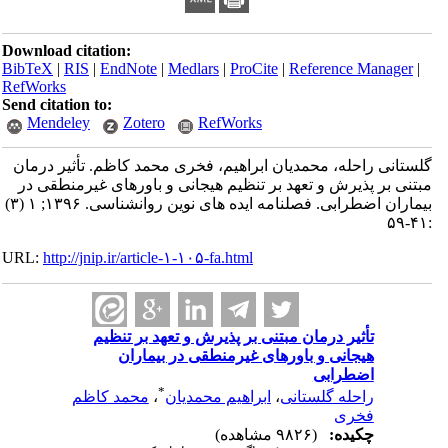
Download citation:
BibTeX
|
RIS
|
EndNote
|
Medlars
|
ProCite
|
Reference Manager
|
RefWorks
Send citation to:
Mendeley
Zotero
RefWorks
گلستانی راحله، محمدیان ابراهیم، فخری محمد کاظم. تأثیر درمان
مبتنی بر پذیرش و تعهد بر تنظیم هیجانی و باورهای غیرمنطقی در
بیماران اضطرابی. فصلنامه ایده های نوین روانشناسی. ۱۳۹۶; ۱ (۳)
:۴۱-۵۹
URL:
http://jnip.ir/article-۱-۱۰۵-fa.html
تأثیر درمان مبتنی بر پذیرش و تعهد بر تنظیم
هیجانی و باورهای غیرمنطقی در بیماران
اضطرابی
*
راحله گلستانی
،
ابراهیم محمدیان
،
محمد کاظم
فخری
چکیده:
(۹۸۲۶ مشاهده)