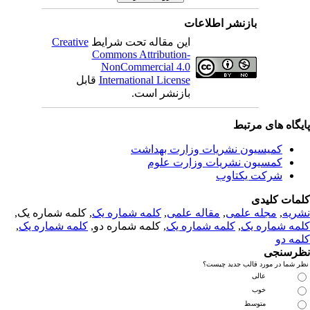
بازنشر اطلاعات
این مقاله تحت شرایط
Creative
Commons Attribution-
NonCommercial 4.0
International License
قابل
بازنشر است.
یگاه های مرتبط
کمیسیون نشریات وزارت بهداشت
کمسیون نشریات وزارت علوم
شرکت یکتاوب
مات کلیدی
ریه
,
مجله علمی
,
مقاله علمی
,
کلمه شماره یک
, کلمه شماره یک,
مه شماره یک
,
کلمه شماره یک
, کلمه شماره دو,
کلمه شماره یک
,
مه دو
رسنجی
 شما در مورد قالب جدید چیست؟
عالی
خوب
متوسط