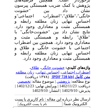
پژوهش با کمک ضریب همبستگی پیرسون
نشان داد
بین "خشونت
خانگی"،"طلاق"،"
اضطراب اجتماعی
"و
احساس تنهایی زنان مطلقه
رابطه و
همبستگی مثبت و معناداری وجود دارد.
نتایج نشان داد
بین "
خشونت‌خانگی" با
"طلاق
"
رابطه و همبستگی مثبت و
معناداری وجود دارد.
همچنین
بین
اضطراب
اجتماعی
با خشونت خانگی و طلاق و
احساس تنهایی زنان مطلقه رابطه و
همبستگی مثبت و معناداری وجود دارد.
واژه‌های کلیدی:
خشونت خانگی
،
طلاق
،
اضطراب اجتماعی
،
احساس تنهایی
،
زنان مطلقه
متن کامل
[PDF 728 kb]
(۱۳۷۸ دریافت)
نوع مطالعه:
پژوهشي
| موضوع مقاله:
تخصصي
دریافت: 1402/11/23 | ویرایش نهایی: 1402/12/23 |
پذیرش: 1402/9/10 | انتشار: 1402/9/10
ارسال نظر درباره این مقاله : نام کاربری یا پست
الکترونیک شما: