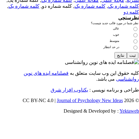
ریه
,
مجله علمی
,
مقاله علمی
,
کلمه شماره یک
, کلمه شماره یک,
مه شماره یک
,
کلمه شماره یک
, کلمه شماره دو,
کلمه شماره یک
,
مه دو
رسنجی
 شما در مورد قالب جدید چیست؟
عالی
خوب
متوسط
در حد انتظار
یه حقوق این وب سایت متعلق به
فصلنامه ایده های نوین
انشناسی
می باشد.
احی و برنامه نویسی :
یکتاوب افزار شرق
Journal of Psychology New Ideas
© 202
Designed & Developed by :
Yektaw