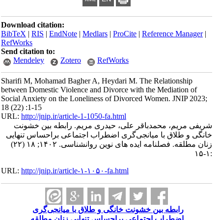
Download citation:
BibTeX
|
RIS
|
EndNote
|
Medlars
|
ProCite
|
Reference Manager
|
RefWorks
Send citation to:
Mendeley
Zotero
RefWorks
Sharifi M, Mohamad Bagher A, Heydari M. The Relationship
between Domestic Violence and Divorce with the Mediation of
Social Anxiety on the Loneliness of Divorced Women. JNIP 2023;
18 (22) :1-15
URL:
http://jnip.ir/article-1-1050-fa.html
شریفی مریم، محمدباقر علی، حیدری مریم. رابطه بین خشونت
خانگی و طلاق با میانجی‌گری اضطراب اجتماعی براحساس تنهایی
زنان مطلقه. فصلنامه ایده های نوین روانشناسی. ۱۴۰۲; ۱۸ (۲۲)
:۱-۱۵
URL:
http://jnip.ir/article-۱-۱۰۵۰-fa.html
رابطه بین خشونت خانگی و طلاق با میانجی‌گری
اضطراب اجتماعی براحساس تنهایی زنان مطلقه