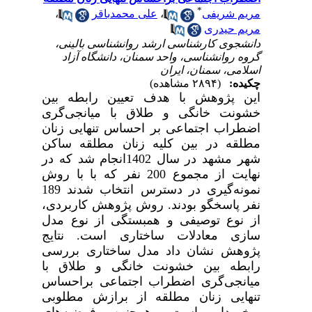
*
مریم شریفی
،
علی محمدباقر
،
مریم حیدری
دانشجوی کارشناسی ارشد روانشناسی بالینی،
گروه روانشناسی، واحد سمنان، دانشگاه آزاد
اسلامی، سمنان، ایران
چکیده:
(۲۸۹۴ مشاهده)
این پژوهش با هدف
تعیین رابطه بین
خشونت خانگی و طلاق با میانجی‌گری
اضطراب اجتماعی بر احساس تنهایی زنان
مطلقه
در بین
کلیه
زنان مطلقه ساکن
شهر مشهد در سال 1402انجام شد که در
نهایت از مج
موع 200 نفر که با
با روش
نمونه‌گیری در دسترس انتخاب شدند 189
نفر پاسخگو بودند. روش پژوهش کاربردی،
از نوع توصیفی و همبستگی از نوع مدل
سازی معادلات ساختاری
است. نتایج
پژوهش نشان داد مدل
ساختاری
بررسی
رابطه بین خشونت خانگی و طلاق با
میانجی‌گری اضطراب اجتماعی براحساس
تنهایی زنان مطلقه
از
برازش
مطلوبی
برخوردار
است
.
همچنین فرضیه‌های