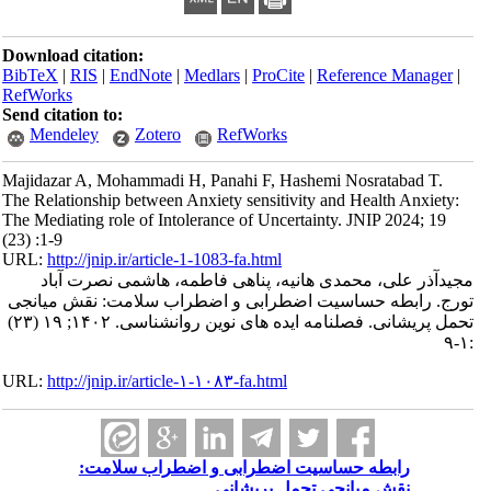
Download citation:
BibTeX
|
RIS
|
EndNote
|
Medlars
|
ProCite
|
Reference Manager
|
RefWorks
Send citation to:
Mendeley
Zotero
RefWorks
Majidazar A, Mohammadi H, Panahi F, Hashemi Nosratabad T.
The Relationship between Anxiety sensitivity and Health Anxiety:
The Mediating role of Intolerance of Uncertainty. JNIP 2024; 19
(23) :1-9
URL:
http://jnip.ir/article-1-1083-fa.html
مجیدآذر علی، محمدی هانیه، پناهی فاطمه، هاشمی نصرت آباد
تورج. رابطه حساسیت اضطرابی و اضطراب سلامت: نقش میانجی
تحمل پریشانی. فصلنامه ایده های نوین روانشناسی. ۱۴۰۲; ۱۹ (۲۳)
:۱-۹
URL:
http://jnip.ir/article-۱-۱۰۸۳-fa.html
رابطه حساسیت اضطرابی و اضطراب سلامت:
نقش میانجی تحمل پریشانی