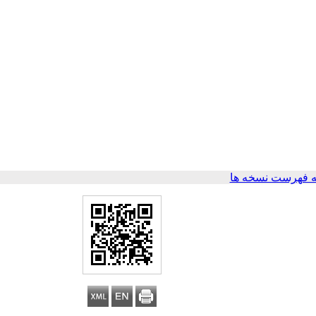
 فهرست نسخه ها
 زنان
 با گروه
خدمات
ی در دسترس انتخاب و در دو گروه آزمایش (20 نفر) و کنترل (20 نفر) قرار
نترل در