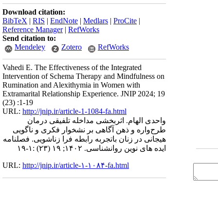
اران،
Download citation:
از روش آلفای
BibTeX
|
RIS
|
EndNote
|
Medlars
|
ProCite
|
ری بالای 0.7 به دست آمد. همین­
Reference Manager
|
RefWorks
Send citation to:
ربوطه
Mendeley
Zotero
RefWorks
باطی
اهش "
Vahedi E. The Effectiveness of the Integrated
بهبود
Intervention of Schema Therapy and Mindfulness on
نی بر
Rumination and Alexithymia in Women with
Extramarital Relationship Experience. JNIP 2024; 19
(23) :1-19
URL:
http://jnip.ir/article-1-1084-fa.html
واحدی الهام. اثربخشی مداخله تلفیقی درمان
طرح‌واره و ذهن آگاهی بر نشخوار فکری و ناگویی
هیجانی در زنان باتجربه رابطه فرا زناشویی. فصلنامه
ایده های نوین روانشناسی. ۱۴۰۲; ۱۹ (۲۳) :۱-۱۹
URL:
http://jnip.ir/article-۱-۱۰۸۴-fa.html