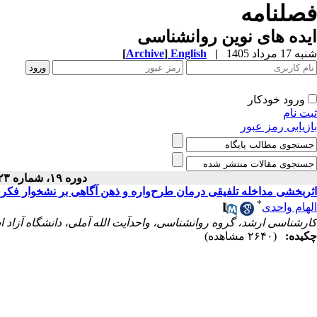
فصلنامه
ایده های نوین روانشناسی
شنبه 17 مرداد 1405
|
English
]
Archive
[
ورود خودکار
ثبت نام
بازیابی رمز عبور
دوره ۱۹، شماره ۲۳ - ( ۱۲-۱۴۰۲ )
اثربخشی مداخله تلفیقی درمان طرح‌واره و ذهن آگاهی بر نشخوار فکری 
*
الهام واحدی
کارشناسی ارشد، گروه روانشناسی، واحدآیت الله آملی، دانشگاه آزاد ا
چکیده:
(۲۶۴۰ مشاهده)
هدف پژوهش حاضر بررسی اثربخشی مداخله تلفیقی درمان طرح
باتجربه راب
کنترل بود. جامعه آماری پژوهش شامل کلیه زنان باتجربه
داده شدند. گروه آزمایش 10 جلسه