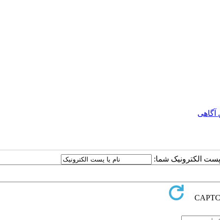
ها بر اساس پرسشنامه استاندارد ناگویی هیجانی (بگبی و همک
1994) و پرسشنامه استاندارد نشخوار فکری (نولن هوکسما و مارو، 1991) انجام گرفت. پایایی پرسشنامه با استفاده 
کرونباخ محاسبه شد که مقدار آن برای پرسشنامه ناگویی هیجانی 81/. و پرسش­نامه نشخوار فک
ه شد، که برای این منظور پرسشنامه­‌ها به تأیید متخصصین م
مه
ها از طریق نرم
افزار
SPSS24
در دو بخش توصیفی و استن
ج نشان داد که طرح‌واره درمانی مبتنی بر ذهن آگاهی باعث ک
نتایج نشان داد طرح‌واره درمانی مبتنی بر ذهن آگاهی باعث 
ین یافته‌های مطالعه حاضر نشان داد که طرح‌واره درمانی مبت
ربه رابطه فرا زناشویی مؤثر می‌باشد.
 آگاهی
ا پست الکترونیک شما: