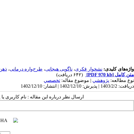
طول این مدت در انتظار درمان ماندند. روش جمع‌­آوری داده­‌
طور از روایی محتوا به­منظور آزمون روایی پرسشنامه استفاد
سید. تجزیه‌وتحلیل اطلاعات به‌دست‌آمده از اجرای پرسشنا
تحلیل کوواریانس) انجام پذیرفت. نتایج تحقیق نشان داد
نتای
شخوار فکری" زنان باتجربه رابطه فرا زناشویی شد.
همچنین 
"ناگویی هیجانی" زنان باتجربه رابطه فرا زناشویی شد. بنابرا
ذهن آگاهی بر کاهش نشخوار فکری و ناگویی هیجانی زنان باتج
واژه‌های کلیدی:
نشخوار فکری
،
ناگویی هیجانی
،
طرح‌واره درمانی
،
ذهن
متن کامل
[PDF 970 kb]
(۶۴۲ دریافت)
نوع مطالعه:
پژوهشي
| موضوع مقاله:
تخصصي
دریافت: 1403/2/2 | پذیرش: 1402/12/10 | انتشار: 1402/12/10
ارسال نظر درباره این مقاله : نام کاربری ی