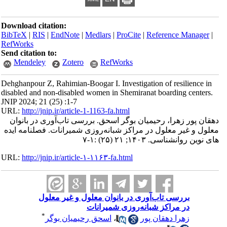
Download citation:
BibTeX
|
RIS
|
EndNote
|
Medlars
|
ProCite
|
Reference Manager
|
RefWorks
Send citation to:
Mendeley
Zotero
RefWorks
Dehghanpour Z, Rahimian-Boogar I. Investigation of resilience in
disabled and non-disabled women in Shemiranat boarding centers.
JNIP 2024; 21 (25) :1-7
URL:
http://jnip.ir/article-1-1163-fa.html
دهقان پور زهرا، رحیمیان بوگر اسحق. بررسی تاب‌آوری در بانوان
معلول و غیر معلول در مراکز شبانه‌روزی شمیرانات. فصلنامه ایده
های نوین روانشناسی. ۱۴۰۳; ۲۱ (۲۵) :۱-۷
URL:
http://jnip.ir/article-۱-۱۱۶۳-fa.html
بررسی تاب‌آوری در بانوان معلول و غیر معلول
در مراکز شبانه‌روزی شمیرانات
*
زهرا دهقان پور
،
اسحق رحیمیان بوگر