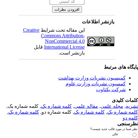
بازنشر اطلاعات
این مقاله تحت شرایط
Creative
Commons Attribution-
NonCommercial 4.0
International License
قابل
بازنشر است.
یگاه های مرتبط
کمیسیون نشریات وزارت بهداشت
کمسیون نشریات وزارت علوم
شرکت یکتاوب
مات کلیدی
ریه
,
مجله علمی
,
مقاله علمی
,
کلمه شماره یک
, کلمه شماره یک,
مه شماره یک
,
کلمه شماره یک
, کلمه شماره دو,
کلمه شماره یک
,
مه دو
رسنجی
 شما در مورد قالب جدید چیست؟
عالی