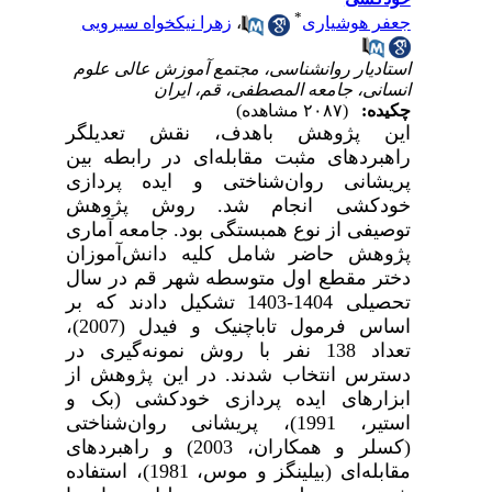
*
جعفر هوشیاری
،
زهرا نیکخواه سیرویی
استادیار روانشناسی، مجتمع آموزش عالی علوم
انسانی، جامعه المصطفی، قم، ایران
چکیده:
(۲۰۸۷ مشاهده)
این پژوهش باهدف،
نقش تعدیلگر
راهبردهای مثبت مقابله‌ای در رابطه بین
پریشانی روان‌شناختی و ایده پردازی
خودکشی
انجام شد. روش پژوهش
توصیفی از نوع همبستگی بود. جامعه آماری
پژوهش حاضر شامل کلیه دانش‌آموزان
دختر مقطع اول متوسطه شهر قم در سال
تحصیلی 1404-1403 تشکیل دادند که بر
اساس فرمول تاباچنیک و فیدل (2007)،
تعداد 138 نفر با روش نمونه‌گیری در
دسترس انتخاب شدند. در این پژوهش از
ابزارهای ایده پردازی خودکشی (بک و
استیر، 1991)، پریشانی روان‌شناختی
(کسلر و همکاران، 2003) و راهبردهای
مقابله‌ای (بیلینگز و موس، 1981)، استفاده