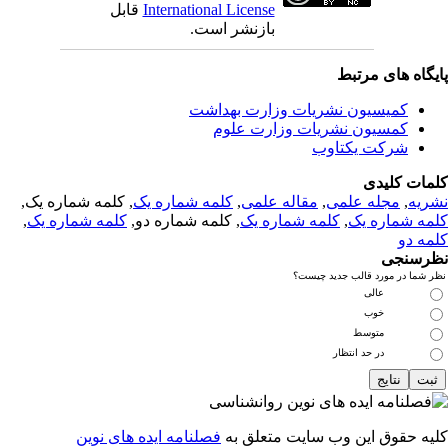
International License
قابل
بازنشر است.
یگاه های مرتبط
کمیسیون نشریات وزارت بهداشت
کمسیون نشریات وزارت علوم
شرکت یکتاوب
مات کلیدی
ریه
,
مجله علمی
,
مقاله علمی
,
کلمه شماره یک
, کلمه شماره یک,
مه شماره یک
,
کلمه شماره یک
, کلمه شماره دو,
کلمه شماره یک
,
مه دو
رسنجی
 شما در مورد قالب جدید چیست؟
عالی
خوب
متوسط
در حد انتظار
یه حقوق این وب سایت متعلق به
فصلنامه ایده های نوین