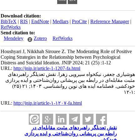
Download citation:
BibTeX
|
RIS
|
EndNote
|
Medlars
|
ProCite
|
Reference Manager
|
RefWorks
Send citation to:
Mendeley
Zotero
RefWorks
Houshyari J, Nikkhah Sirouee Z. The Moderating Role of Positive
Coping Strategies in the Relationship between Psychological
Distress and Suicidal Ideation. JNIP 2024; 21 (25) :1-12
URL:
http://jnip.ir/article-1-1207-fa.html
هوشیاری جعفر، نیکخواه سیرویی زهرا. نقش تعدیلگر راهبردهای
مثبت مقابله‌ای در رابطه بین پریشانی روان‌شناختی و ایده پردازی
خودکشی. فصلنامه ایده های نوین روانشناسی. ۱۴۰۳; ۲۱ (۲۵)
:۱-۱۲
URL:
http://jnip.ir/article-۱-۱۲۰۷-fa.html
نقش تعدیلگر راهبردهای مثبت مقابله‌ای در
رابطه بین پریشانی روان‌شناختی و ایده پردازی
خودکشی