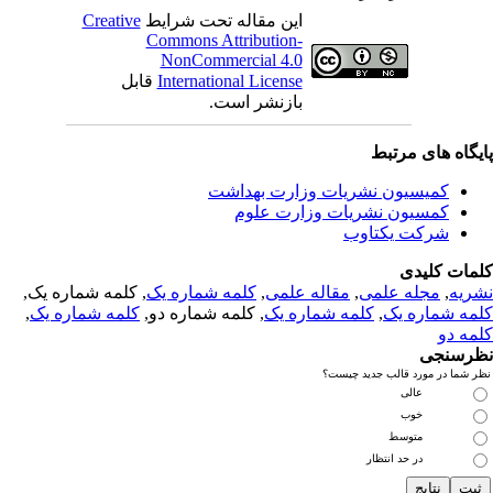
این مقاله تحت شرایط
Creative
Commons Attribution-
NonCommercial 4.0
International License
قابل
بازنشر است.
یگاه های مرتبط
کمیسیون نشریات وزارت بهداشت
کمسیون نشریات وزارت علوم
شرکت یکتاوب
مات کلیدی
ریه
,
مجله علمی
,
مقاله علمی
,
کلمه شماره یک
, کلمه شماره یک,
مه شماره یک
,
کلمه شماره یک
, کلمه شماره دو,
کلمه شماره یک
,
مه دو
رسنجی
 شما در مورد قالب جدید چیست؟
عالی
خوب
متوسط
در حد انتظار