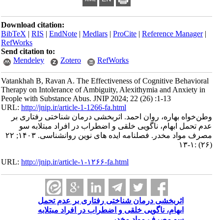
Download citation:
BibTeX
|
RIS
|
EndNote
|
Medlars
|
ProCite
|
Reference Manager
|
RefWorks
Send citation to:
Mendeley
Zotero
RefWorks
Vatankhah B, Ravan A. The Effectiveness of Cognitive Behavioral
Therapy on Intolerance of Ambiguity, Alexithymia and Anxiety in
People with Substance Abus. JNIP 2024; 22 (26) :1-13
URL:
http://jnip.ir/article-1-1266-fa.html
وطن‌خواه بهاره، روان احمد. اثربخشی درمان شناختی رفتاری بر
عدم تحمل ابهام، ناگویی خلقی و اضطراب در افراد مبتلابه سو
مصرف مواد مخدر. فصلنامه ایده های نوین روانشناسی. ۱۴۰۳; ۲۲
(۲۶) :۱-۱۳
URL:
http://jnip.ir/article-۱-۱۲۶۶-fa.html
اثربخشی درمان شناختی رفتاری بر عدم تحمل
ابهام، ناگویی خلقی و اضطراب در افراد مبتلابه
سو مصرف مواد مخدر