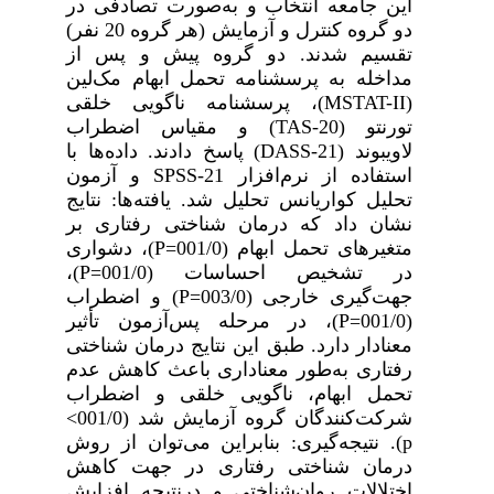
این جامعه انتخاب و به‌صورت تصادفی در
دو گروه کنترل و آزمایش (هر گروه 20 نفر)
تقسیم شدند. دو گروه پیش و پس از
مداخله به پرسشنامه تحمل ابهام مک‌لین
(
MSTAT-II
)، پرسشنامه ناگویی خلقی
تورنتو (
TAS-20
) و
مقیاس اضطراب
لاویبوند (
DASS-21
) پاسخ دادند. داده‌ها با
استفاده از
نرم‌افزار
SPSS-21
و آزمون
تحلیل کواریانس تحلیل شد.
یافته‌ها: نتایج
نشان داد که درمان شناختی رفتاری بر
متغیرهای تحمل ابهام
(001/0=
P
)، دشواری
در تشخیص احساسات
(001/0=
P
)،
جهت‌گیری خارجی
(003/0=
P
) و اضطراب
(001/0=
P
)، در مرحله پس‌آزمون تأثیر
معنادار دارد. طبق این نتایج درمان شناختی
رفتاری به‌طور معناداری باعث کاهش عدم
تحمل ابهام، ناگویی خلقی و اضطراب
شرکت‌کنندگان گروه آزمایش شد (001/0
<
p
).
نتیجه‌گیری: بنابراین می‌توان از روش
درمان شناختی رفتاری در جهت کاهش
اختلالات روان‌شناختی و درنتیجه افزایش