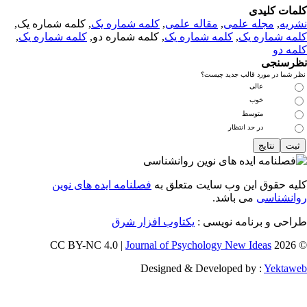
مات کلیدی
ریه
,
مجله علمی
,
مقاله علمی
,
کلمه شماره یک
, کلمه شماره یک,
مه شماره یک
,
کلمه شماره یک
, کلمه شماره دو,
کلمه شماره یک
,
مه دو
رسنجی
 شما در مورد قالب جدید چیست؟
عالی
خوب
متوسط
در حد انتظار
یه حقوق این وب سایت متعلق به
فصلنامه ایده های نوین
انشناسی
می باشد.
احی و برنامه نویسی :
یکتاوب افزار شرق
Journal of Psychology New Ideas
© 202
Designed & Developed by :
Yektaw