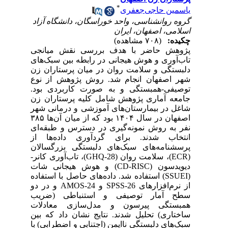
*
یاسمین حاجی‌جعفری
گروه روانشناسی، واحد خوراسگان، دانشگاه آزاد
اسلامی، اصفهان، ایران
چکیده:
(۷۰۸ مشاهده)
پژوهش حاضر با هدف بررسی نقش میانجی
تاب‌آوری و هوش هیجانی در رابطه بین سبک‌های
دلبستگی و سلامت روان در میان پرستاران زن
شهر اصفهان انجام شد. روش پژوهش از نوع
توصیفی-همبستگی و به صورت کاربردی بود.
جامعه آماری پژوهش شامل کلیه پرستاران زن
شاغل در بیمارستان‌های آموزشی و درمانی شهر
اصفهان در سال
۱۴۰۴
بود که از میان آن‌ها
۳۸۵
نفر به روش نمونه‌گیری در دسترس و طبقه‌ای
انتخاب شدند. برای گردآوری داده‌ها از
پرسشنامه‌های سبک‌های دلبستگی بزرگسالان
(
ECR
)، سلامت روان (
GHQ-28
)، تاب‌آوری کانر-
دیویدسون (
CD-RISC
) و هوش هیجانی شات
(
SSUEI
) استفاده شد. داده‌های حاصل با استفاده
از نرم‌افزارهای
SPSS-26
و
AMOS-24
و در دو
سطح آمار توصیفی و استنباطی (ضریب
همبستگی پیرسون و مدل‌سازی معادلات
ساختاری) تحلیل شدند. نتایج نشان داد که بین
سبک‌های دلبستگی ناایمن (اجتنابی و اضطرابی) با