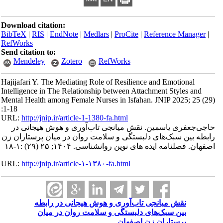
Download citation:
BibTeX
|
RIS
|
EndNote
|
Medlars
|
ProCite
|
Reference Manager
|
RefWorks
Send citation to:
Mendeley
Zotero
RefWorks
Hajijafari Y. The Mediating Role of Resilience and Emotional
Intelligence in The Relationship between Attachment Styles and
Mental Health among Female Nurses in Isfahan. JNIP 2025; 25 (29)
:1-18
URL:
http://jnip.ir/article-1-1380-fa.html
حاجی‌جعفری یاسمین. نقش میانجی تاب‌آوری و هوش هیجانی در
رابطه بین سبک‌های دلبستگی و سلامت روان در میان پرستاران زن
اصفهان. فصلنامه ایده های نوین روانشناسی. ۱۴۰۴; ۲۵ (۲۹) :۱-۱۸
URL:
http://jnip.ir/article-۱-۱۳۸۰-fa.html
نقش میانجی تاب‌آوری و هوش هیجانی در رابطه
بین سبک‌های دلبستگی و سلامت روان در میان
پرستاران زن اصفهان