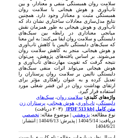
سلامت روان همبستگی منفی و معنادار، و بین
تاب‌آوری و هوش هیجانی با سلامت روان
همبستگی مثبت و معنادار وجود دارد. همچنین
نتایج مدل‌سازی معادلات ساختاری نشان داد که
تاب‌آوری و هوش هیجانی به طور همزمان نقش
میانجی معناداری در رابطه بین سبک‌های
دلبستگی و سلامت روان ایفا می‌کنند؛ به این معنا
که سبک‌های دلبستگی ناایمن با کاهش تاب‌آوری
و هوش هیجانی، منجر به کاهش سلامت روان
می‌شوند. بر اساس یافته‌های پژوهش، می‌توان
نتیجه گرفت که تقویت مهارت‌های تاب‌آوری و
هوش هیجانی می‌تواند اثرات منفی سبک‌های
دلبستگی ناایمن بر سلامت روان پرستاران را
تعدیل کرده و به عنوان راهکاری مؤثر برای
ارتقای بهداشت روان در این قشر شغلی مورد
استفاده قرار گیرد.
واژه‌های کلیدی:
سلامت روان
،
سبک‌های
دلبستگی
،
تاب‌آوری
،
هوش هیجانی
،
پرستاران زن
متن کامل
[PDF 513 kb]
(۲۰۳ دریافت)
نوع مطالعه:
پژوهشي
| موضوع مقاله:
تخصصي
دریافت: 1404/5/14 | پذیرش: 1404/6/13 | انتشار:
1404/6/21
ارسال نظر درباره این مقاله : نام کاربری یا پست