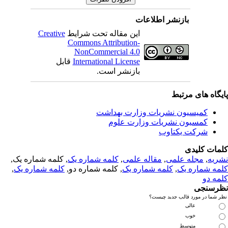
بازنشر اطلاعات
این مقاله تحت شرایط
Creative
Commons Attribution-
NonCommercial 4.0
International License
قابل
بازنشر است.
یگاه های مرتبط
کمیسیون نشریات وزارت بهداشت
کمسیون نشریات وزارت علوم
شرکت یکتاوب
مات کلیدی
ریه
,
مجله علمی
,
مقاله علمی
,
کلمه شماره یک
, کلمه شماره یک,
مه شماره یک
,
کلمه شماره یک
, کلمه شماره دو,
کلمه شماره یک
,
مه دو
رسنجی
 شما در مورد قالب جدید چیست؟
عالی
خوب
متوسط