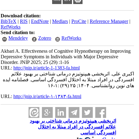
Download citation:
BibTeX
|
RIS
|
EndNote
|
Medlars
|
ProCite
|
Reference Manager
|
RefWorks
Send citation to:
Mendeley
Zotero
RefWorks
Akbari A. Effectiveness of Cognitive Hypnotherapy on Improving
Depressive Symptoms in Individuals with Major Depressive
Disorder. JNIP 2025; 25 (29) :1-16
URL:
http://jnip.ir/article-1-1383-fa.html
اکبری علی. اثربخشی هیپنوتیزم درمانی شناختی بر بهبود علائم
افسردگی در افراد مبتلا به اختلال افسردگی اساسی. فصلنامه ایده
های نوین روانشناسی. ۱۴۰۴; ۲۵ (۲۹) :۱-۱۶
URL:
http://jnip.ir/article-۱-۱۳۸۳-fa.html
اثربخشی هیپنوتیزم درمانی شناختی بر بهبود
علائم افسردگی در افراد مبتلا به اختلال
افسردگی اساسی
*