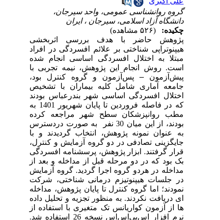
علی اکبری
گروه روانشناسی عمومی، واحد سیرجان،
دانشگاه آزاد اسلامی، سیرجان ، ایران
چکیده:
(۵۲۶ مشاهده)
پژوهش حاضر با هدف بررسی اثربخشی
هیپنوتراپی شناختی بر علائم افسردگی در افراد
مبتلا به اختلال افسردگی اساسی انجام شده
است.
روش انجام این پژوهش، نیمه تجربی با
پیش‌آزمون
–
پس‌آزمون و گروه کنترل بود،
جامعه آماری شامل کلیه بیماران با تشخیص
اختلال افسردگی اساسی شهر بندرعباس بودند
که در فاصله فروردین تا پایان شهریور 1401 به
مطب روانپزشکان سطح شهر مراجعه کرده
بودند، از این میان 30 نفر به صورت دردسترس
به عنوان نمونه پژوهش، انتخاب گردیدند و با
جایگزینی تصادفی در دو گروه آزمایش و کنترل،
قرار گرفتند. ابزار پژوهش، پرسشنامه افسردگی
بک بود که در دو مرحله قبل از مداخله و بعد از
مداخله در هردو گروه اجرا گردید. گروه آزمایش
در جلسات هیپنوتیزم درمانی شناختی، شرکت
نمودند؛ اما
گروه کنترل تا پایان پژوهش، مداخله
ای دریافت نکردند.
به منظور تجزیه و تحلیل داده
ها از آزمون کواریانس تک متغیری با استفاده از
نرم افزار اس‌پی‌اس‌اس نسخه 26 استفاده شد.