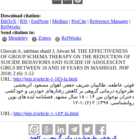
Download citation:
BibTeX
|
RIS
|
EndNote
|
Medlars
|
ProCite
|
Reference Manager
|
RefWorks
Send citation to:
Mendeley
Zotero
RefWorks
Ghovati A, talebian sharif J, Ahvan M. THE EFFECTIVENESS
OF GROUP SCHEMA THERAPY ON THE REDUCTION OF
SUICIDE BEHAVIORS AND SUICIDE OF ADOLESCENT
GIRLS BETWEEN 18 AND 18 YEARS IN MASHHAD. JNIP
2018; 2 (6) :1-12
URL:
http://jnip.ir/article-1-183-fa.html
قوتی عاطفه، طالبیان شریف جعفر، آهوان مسعود. اثربخشی
طرحواره درمانی گروهی بر کاهش رفتارهای خودزنی و خودکشی
دختران نوجوان بین ۱۴ – ۱۸ سال مشهد. فصلنامه ایده های نوین
روانشناسی. ۱۳۹۷; ۲ (۶) :۱-۱۲
URL:
http://jnip.ir/article-۱-۱۸۳-fa.html
اثربخشی طرحواره درمانی گروهی بر کاهش