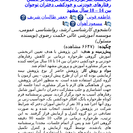
رفتارهای خودزنی و خودکشی دختران نوجوان
بین 14 – 18 سال مشهد
*
عاطفه قوتی
،
جعفر طالبیان شریف
،
مسعود آهوان
دانشجوی کارشناسی ارشد، روانشناسی عمومی،
موسسه آموزشی عالی حکمت رضوی (نویسنده
مسئول)
چکیده:
(۶۶۴۷ مشاهده)
پیش‌زمینه و هدف:
این پژوهش با هدف تعیین اثربخشی
آموزش گروهی طرحواره درمانی بر کاهش رفتارهای
خودزنی و خودکشی دختران بین 14 تا 18 سال مراجعه کننده
به مرکز مشاوره آموزش و پرورش مشهد انجام شد.
مواد و روش‌ کار
: پژوهش حاضر از نوع پژوهش نیمه
آزمایشی بوده که در آن از طرح پیش آزمون
–
پس آزمون با
گروه کنترل استفاده شده است. به منظور اجرای پژوهش،
پس از هماهنگی های لازم با مرکز مشاوره، ابتدا جلسه ای
جهت آشناسازی و جلب مشارکت دختران دانش آموز شامل
رفتارهای آسیب به خود برگزار گردید. سپس پرسشنامه فرم
کوتاه طرحواره یانگ، افکار خودکشی بک، خودآسیب زنی بر
روی آنها اجرا شد و 30 نفر از دانش آموزان دختر که شرایط
شرکت در پژوهش را داشتند، انتخاب شده و به صورت
تصادفی در دو گروه کنترل و آزمایش قرار گرفتند. به این
ترتیب، طرحواره درمانی در قالب 10 جلسه 90 دقیقه
گروهی اجرا شد و پس از اتمام جلسات، مجددا پرسشنامه
های یادشده، توسط گروه آزمایش و کنترل تکمیل
شد.پردازش داده های پژوهش با استفاده از آمار توصیفی و