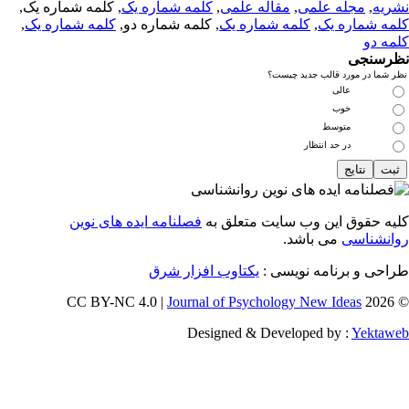
ریه
,
مجله علمی
,
مقاله علمی
,
کلمه شماره یک
, کلمه شماره یک,
مه شماره یک
,
کلمه شماره یک
, کلمه شماره دو,
کلمه شماره یک
,
مه دو
رسنجی
 شما در مورد قالب جدید چیست؟
عالی
خوب
متوسط
در حد انتظار
یه حقوق این وب سایت متعلق به
فصلنامه ایده های نوین
انشناسی
می باشد.
احی و برنامه نویسی :
یکتاوب افزار شرق
Journal of Psychology New Ideas
© 202
Designed & Developed by :
Yektaw