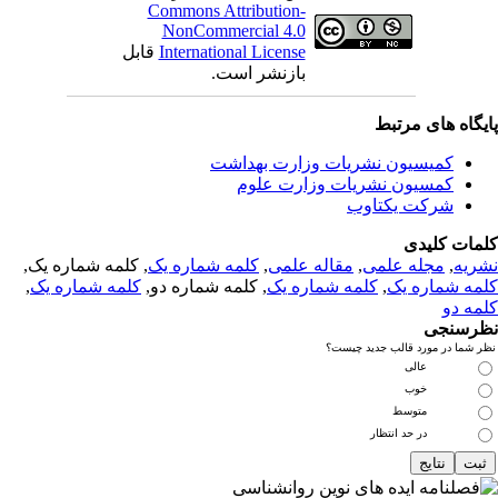
Commons Attribution-
NonCommercial 4.0
International License
قابل
بازنشر است.
یگاه های مرتبط
کمیسیون نشریات وزارت بهداشت
کمسیون نشریات وزارت علوم
شرکت یکتاوب
مات کلیدی
ریه
,
مجله علمی
,
مقاله علمی
,
کلمه شماره یک
, کلمه شماره یک,
مه شماره یک
,
کلمه شماره یک
, کلمه شماره دو,
کلمه شماره یک
,
مه دو
رسنجی
 شما در مورد قالب جدید چیست؟
عالی
خوب
متوسط
در حد انتظار