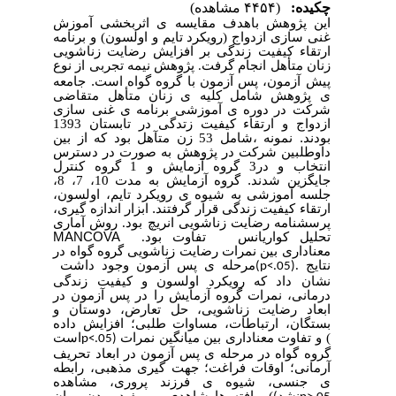
چکیده:
(۴۴۵۴ مشاهده)
این پژوهش باهدف مقایسه ی اثربخشی آموزش
غنی سازی ازدواج (رویکرد تایم و اولسون) و برنامه
ارتقاء کیفیت زندگی بر افزایش رضایت زناشویی
زنان متأهل انجام گرفت
پژوهش نیمه تجربی از نوع
.
پیش آزمون، پس آزمون با گروه گواه است
.
جامعه
ی پژوهش شامل کلیه ی زنان متأهل متقاضی
شرکت در دوره ی آموزشی برنامه ی غنی سازی
ازدواج و ارتقاء کیفیت زتدگی در تابستان 1393
بودند
.
نمونه ،شامل 53 زن متآهل بود که از بین
داوطلبین شرکت در پژوهش به صورت در دسترس
انتخاب و در3 گروه آزمایش و 1 گروه کنترل
جایگزین شدند
.
گروه آزمایش به مدت 10، 7، 8،
جلسه آموزشی به شیوه ی رویکرد تایم، اولسون،
ارتقاء کیفیت زندگی قرار گرفتند
.
ابزار اندازه گیری،
پرسشنامه رضایت زناشویی انریچ بود. روش آماری
تحلیل کواریانس
MANCOVA
تفاوت
بود.
معناداری بین نمرات رضایت زناشویی گروه گواه در
نتایج
.
مرحله ی پس آزمون وجود داشت
(p<.05)
نشان داد که رویکرد اولسون و کیفیت زندگی
درمانی، نمرات گروه آزمایش را در پس آزمون در
ابعاد رضایت زناشویی، حل تعارض، دوستان و
بستگان، ارتباطات، مساوات طلبی؛ افزایش داده
) و تفاوت معناداری بین میانگین نمرات
است
p<.05)
گروه گواه در مرحله ی پس آزمون در ابعاد تحریف
آرمانی؛ اوقات فراغت؛ جهت گیری مذهبی، رابطه
ی جنسی، شیوه ی فرزند پروری، مشاهده
نشد
).
یافته ها شاهدی بر مفید بودن روان