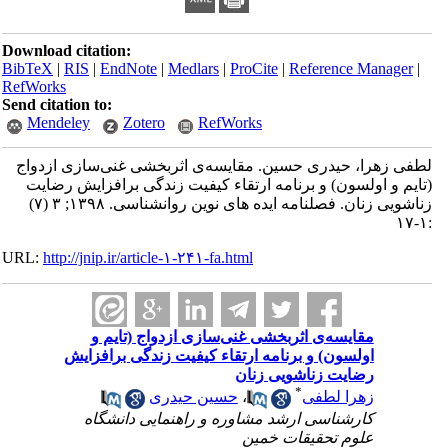
Download citation:
BibTeX
|
RIS
|
EndNote
|
Medlars
|
ProCite
|
Reference Manager
|
RefWorks
Send citation to:
Mendeley
Zotero
RefWorks
لطفی زهرا، حیدری حسین. مقایسه‌ی اثربخشی غنی‌سازی ازدواج
(تایم و اولسون) و برنامه ارتقاء کیفیت زندگی برافزایش رضایت
زناشویی زنان. فصلنامه ایده های نوین روانشناسی. ۱۳۹۸; ۳ (۷)
:۱-۱۷
URL:
http://jnip.ir/article-۱-۲۴۱-fa.html
مقایسه‌ی اثربخشی غنی‌سازی ازدواج (تایم و
اولسون) و برنامه ارتقاء کیفیت زندگی برافزایش
رضایت زناشویی زنان
*
زهرا لطفی
،
حسین حیدری
کارشناسی ارشد مشاوره و راهنمایی دانشگاه
علوم تحقیقات خمین