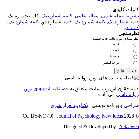
مات کلیدی
ریه
,
مجله علمی
,
مقاله علمی
,
کلمه شماره یک
, کلمه شماره یک,
مه شماره یک
,
کلمه شماره یک
, کلمه شماره دو,
کلمه شماره یک
,
مه دو
رسنجی
 شما در مورد قالب جدید چیست؟
عالی
خوب
متوسط
در حد انتظار
یه حقوق این وب سایت متعلق به
فصلنامه ایده های نوین
انشناسی
می باشد.
احی و برنامه نویسی :
یکتاوب افزار شرق
Journal of Psychology New Ideas
© 202
Designed & Developed by :
Yektaw