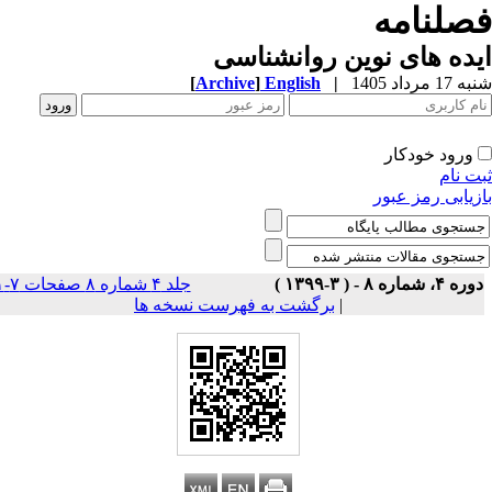
صلنامه
ده های نوین روانشناسی
1 مرداد 1405
|
English
]
Archive
[
ورود خودکار
ت نام
زیابی رمز عبور
ه ۴، شماره ۸ - ( ۳-۱۳۹۹ )
جلد ۴ شماره ۸ صفحات ۷-۱
|
برگشت به فهرست نسخه ها