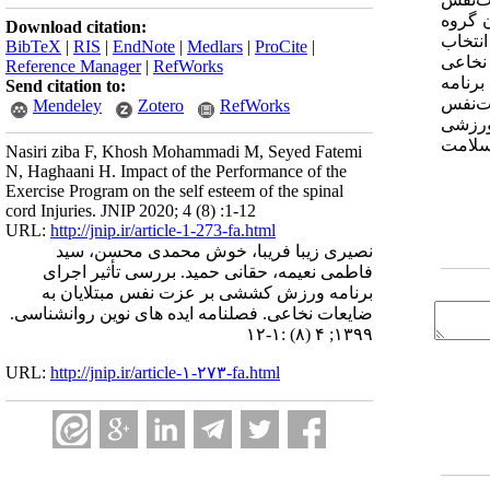
ن گروه
Download citation:
ماره 22 انتخاب
BibTeX
|
RIS
|
EndNote
|
Medlars
|
ProCite
|
نخاعی
Reference Manager
|
RefWorks
برنامه
Send citation to:
ت‌نفس
Mendeley
Zotero
RefWorks
ورزشی
 سلامت
Nasiri ziba F, Khosh Mohammadi M, Seyed Fatemi
N, Haghaani H. Impact of the Performance of the
Exercise Program on the self esteem of the spinal
cord Injuries. JNIP 2020; 4 (8) :1-12
URL:
http://jnip.ir/article-1-273-fa.html
نصیری زیبا فریبا، خوش محمدی محسن، سید
فاطمی نعیمه، حقانی حمید. بررسی تأثیر اجرای
برنامه ورزش کششی بر عزت نفس مبتلایان به
ضایعات نخاعی. فصلنامه ایده های نوین روانشناسی.
۱۳۹۹; ۴ (۸) :۱-۱۲
URL:
http://jnip.ir/article-۱-۲۷۳-fa.html