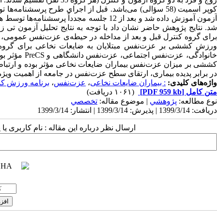
کوپر اسمیت (58 سؤالی) می‌باشد. قبل از اجرای طرح پرس
زمون آموزش داده شد و بعد از 12 جلسه مجدداً پرسشنامه‌ها توسط هر دو گروه تکمیل شد. روش تحلیل داده‌ها
د.
نتایج پژوهش حاضر نشان داد با توجه به نتایج تحلیل آزمون ت
رای گروه کنترل قبل و بعد از مداخله در حیطه‌ی عزت‌نفس عمومی، عز
ورزش کششی بر عزت‌نفس مبتلایان به ضایعات نخاعی برای گروه 
انوادگی، عزت‌نفس اجتماعی، عزت‌نفس دانشگاهی و
PreCS
مؤثر بوده
ششی بر میزان عزت‌نفس بیماران ضایعات نخاعی مؤثر بوده
و ارتبا
در برابر پدیده بیماری، ارتقای سطح عزت‌نفس در جامعه از اهمیت ویژه
واژه‌های کلیدی:
: بیماران ضایعات نخاعی
،
عزت‌نفس
،
برنامه ورزش 
متن کامل
[PDF 959 kb]
(۱۰۶۱ دریافت)
نوع مطالعه:
پژوهشي
| موضوع مقاله:
تخصصي
دریافت: 1399/3/14 | پذیرش: 1399/3/14 | انتشار: 1399/3/14
ارسال نظر درباره این مقاله : نام کاربری ی