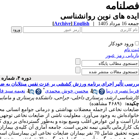
فصلنامه
ایده های نوین روانشناسی
جمعه 16 مرداد 1405
|
English
]
Archive
[
ورود خودکار
ثبت نام
بازیابی رمز عبور
دوره ۴، شماره ۸ - ( ۳-۱۳۹۹ )
بررسی تأثیر اجرای برنامه ورزش کششی بر عزت نفس مبتلایان به ضا
*
فریبا نصیری زیبا
،
محسن خوش محمدی
،
نعیمه سید ف
کارشناسی ارشد، پرستاری داخلی- جراحی، دانشکده پرستاری و مامایی ا
چکیده:
(۴۶۸۹ مشاهده)
ضایعات نخاعی ازجمله معضلات بهداشتی و درمانی جوامع انسانی م
خانواده‌اش به وجود می‌آورد. معلولیت ناشی از ضایعات نخاعی توجهی
دارا است و این عوارض اغلب وسیع بوده و به‌طور گسترده‌ای بر روی کیف
یک کارآزمایی بالینی نیمه تجربی است. جامعه آماری آن کلیه‌ی بیماران
نمونه تحقیق شامل 70 نفر بیماران ضایعات نخاعی این 
زوج و فرد به دو گروه آزمون 