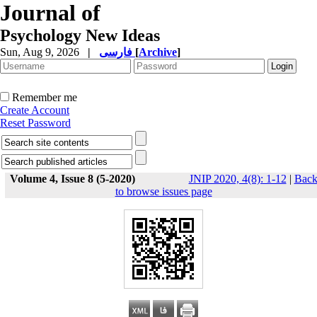
Journal of
Psychology New Ideas
Sun, Aug 9, 2026
|
فارسی
[
Archive
]
Remember me
Create Account
Reset Password
Volume 4, Issue 8 (5-2020)
JNIP 2020, 4(8): 1-12
|
Bac
to browse issues page