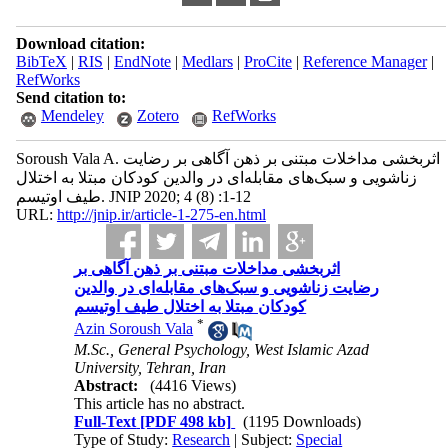
Download citation:
BibTeX
|
RIS
|
EndNote
|
Medlars
|
ProCite
|
Reference Manager
|
RefWorks
Send citation to:
Mendeley
Zotero
RefWorks
Soroush Vala A. اثربخشی مداخلات مبتنی بر ذهن آگاهی بر رضایت
زناشویی و سبک‌های مقابله‌ای در والدین کودکان مبتلا به اختلال
طیف اوتیسم. JNIP 2020; 4 (8) :1-12
URL:
http://jnip.ir/article-1-275-en.html
اثربخشی مداخلات مبتنی بر ذهن آگاهی بر
رضایت زناشویی و سبک‌های مقابله‌ای در والدین
کودکان مبتلا به اختلال طیف اوتیسم
*
Azin Soroush Vala
M.Sc., General Psychology, West Islamic Azad
University, Tehran, Iran
Abstract:
(4416 Views)
This article has no abstract.
Full-Text
[PDF 498 kb]
(1195 Downloads)
Type of Study:
Research
| Subject:
Special