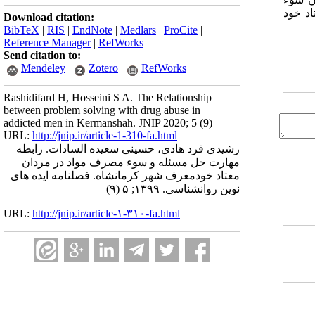
د خود
Download citation:
BibTeX
|
RIS
|
EndNote
|
Medlars
|
ProCite
|
Reference Manager
|
RefWorks
Send citation to:
Mendeley
Zotero
RefWorks
Rashidifard H, Hosseini S A. The Relationship
between problem solving with drug abuse in
addicted men in Kermanshah. JNIP 2020; 5 (9)
URL:
http://jnip.ir/article-1-310-fa.html
رشیدی فرد هادی، حسینی سعیده السادات. رابطه
مهارت حل مسئله و سوء مصرف مواد در مردان
معتاد خودمعرف شهر کرمانشاه. فصلنامه ایده های
نوین روانشناسی. ۱۳۹۹; ۵ (۹)
URL:
http://jnip.ir/article-۱-۳۱۰-fa.html