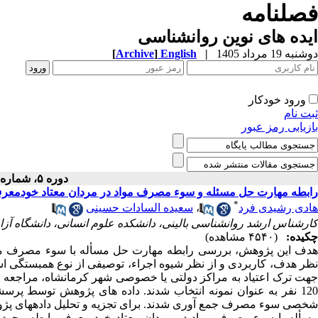
فصلنامه
ایده های نوین روانشناسی
دوشنبه 19 مرداد 1405
|
English
]
Archive
[
ورود خودکار
ثبت نام
بازیابی رمز عبور
دوره ۵، شماره ۹ - ( ۶-۱۳۹۹ )
رابطه مهارت حل مسئله و سوء مصرف مواد در مردان معتاد خودمعر
*
هادی رشیدی فرد
،
سعیده السادات حسینی
کارشناس ارشد روانشناسی بالینی، دانشکده علوم انسانی، دانشگاه آزاد
چکیده:
(۴۵۴۰ مشاهده)
هدف این پژوهش، بررسی رابطه مهارت حل مسأله با سوء مصرف موا
جهت ترک اعتیاد به مراکز دولتی یا خصوصی شهر کرمانشاه، مراجعه کرد
خصی سوء مصرف جمع ­آوری شدند. برای تجزیه و تحلیل داده
های پژو
مسأله با سوء مصرف مواد در مردان معتاد خود معرف رابطه وجود دا