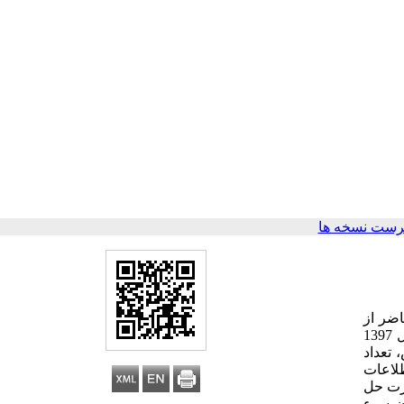
رست نسخه ها
ضر از
نظر هدف، کاربردی و از نظر شیوه اجراء، توصیفی از نوع همبستگی است. جامعه آماری این پژوهش، شامل کلیه معتادان مرد بود که در سال 1397
 تعداد
رسشنامه­ های حل مسأله اجتماعی لیندا و البرگ و همکاران (2000) و اطلاعات
ارت حل
ن سوء