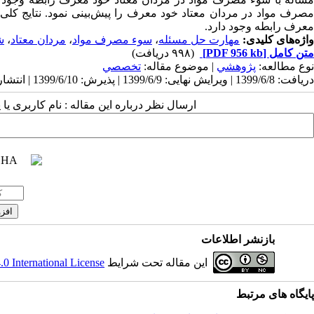
مصرف مواد در مردان معتاد خود معرف را پیش‌بینی نمود. نتایج کلی
معرف رابطه وجود دارد.
واژه‌های کلیدی:
مهارت حل مسئله
،
سوء مصرف مواد
،
مردان معتاد
،
ش
متن کامل
[PDF 956 kb]
(۹۹۸ دریافت)
نوع مطالعه:
پژوهشي
| موضوع مقاله:
تخصصي
دریافت: 1399/6/8 | ویرایش نهایی: 1399/6/9 | پذیرش: 1399/6/10 | انتشار: 1399/6/10
ارسال نظر درباره این مقاله : نام کاربری ی
بازنشر اطلاعات
این مقاله تحت شرایط
 International License
پایگاه های مرتبط