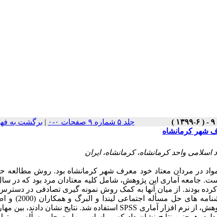
جلد ۵ شماره ۹ صفحات ۰-۰
|
برگشت به فه
ف شهر کرمانشاه
 اسلامی واحد کرمانشاه، کرمانشاه، ایران
د در مردان معتاد خود معرف شهر کرمانشاه بود. روش مطالعه حا
ه بودند. از میان آن­ها به کمک روش نمونه ­گیری تصادفی در دسترس،
120 نفر به عنوان نمونه انتخاب شدند. داده­ های پژوهش توسط پ
هش، از نرم ­افزار آماری
SPSS
استفاده شد. نتایج نشان دادند، بین مه
رد. همچنین نتایج نشان داد که بر اساس مهارت حل مسأله، می‌توا