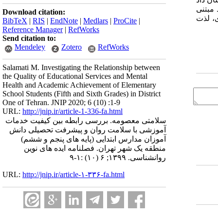
مبتنی
Download citation:
، لذت
BibTeX
|
RIS
|
EndNote
|
Medlars
|
ProCite
|
Reference Manager
|
RefWorks
Send citation to:
Mendeley
Zotero
RefWorks
Salamati M. Investigating the Relationship between
the Quality of Educational Services and Mental
Health and Academic Achievement of Elementary
School Students (Fifth and Sixth Grades) in District
One of Tehran. JNIP 2020; 6 (10) :1-9
URL:
http://jnip.ir/article-1-336-fa.html
سلامتی معصومه. بررسی رابطه بین کیفیت خدمات
آموزشی با سلامت روان و پیشرفت تحصیلی دانش
آموزان مدارس ابتدایی (پایه های پنجم و ششم)
منطقه یک شهر تهران. فصلنامه ایده های نوین
روانشناسی. ۱۳۹۹; ۶ (۱۰) :۱-۹
URL:
http://jnip.ir/article-۱-۳۳۶-fa.html