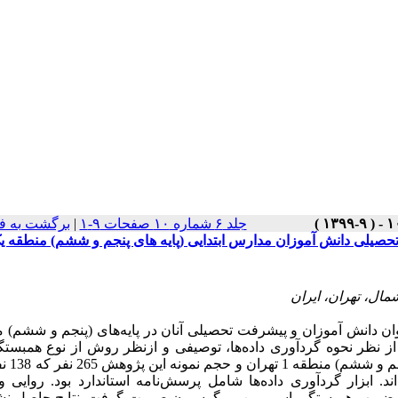
جلد ۶ شماره ۱۰ صفحات ۹-۱
|
برگشت به ف
صیلی دانش آموزان مدارس ابتدایی (پایه های پنجم و ششم) منطقه ی
ال، تهران، ایران
دانش ­آموزان و پیشرفت تحصیلی آنان در پایه‌های (پنجم و ششم) 
اربردی و از نظر نحوه گردآوری داده‌ها، توصیفی و ازنظر روش از نوع همبستگ
جامعه آماری پژوهش 850 نفر ا
اند. ابزار گردآوری داده‌ها شامل پرسش‌نامه استاندارد بود. روایی و 
تفاده از ضریب همبستگی اسپیرمن و رگرسیون صورت گرفت. نتایج حاصل نش