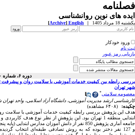
فصلنامه
ایده های نوین روانشناسی
یکشنبه 18 مرداد 1405
|
English
]
Archive
[
ورود خودکار
ثبت نام
بازیابی رمز عبور
دوره ۶، شماره ۱۰ - ( ۹-۱۳۹۹ )
بررسی رابطه بین کیفیت خدمات آموزشی با سلامت روان و پیشرفت تح
شهر تهران
*
معصومه سلامتی
کارشناسی ارشد مدیریت آموزشی، دانشگاه آزاد اسلامی، واحد تهران شم
چکیده:
(۶۴۰۸ مشاهده)
هدف این پژوهش بررسی رابطه کیفیت خدمات آموزشی با سلامت روان 
ابتدایی منطقه 1 تهران بود. این پژوهش از نظر نوع هدف ک
و 127 نفر دختر بوده که به روش تصادفی طبقه‌ای انتخاب گردیده‌
پرسشنامه­ ها مورد تایید قرار گرفتند. تجزیه‌و‌تحلیل داده‌ها با اس