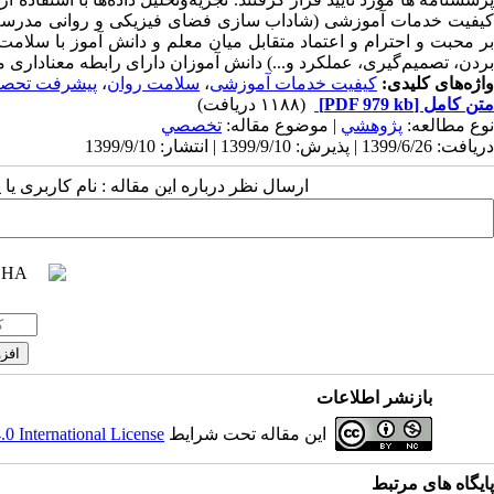
کیفیت خدمات آموزشی (شاداب سازی فضای فیزیکی و روانی مدرسه و
بر محبت و احترام و اعتماد متقابل میان معلم و دانش آموز با س
بردن، تصمیم‌گیری، عملکرد و...) دانش­ آموزان دارای رابطه معناداری م
واژه‌های کلیدی:
کیفیت خدمات آموزشی
،
سلامت روان
،
پیشرفت تحصی
متن کامل
[PDF 979 kb]
(۱۱۸۸ دریافت)
نوع مطالعه:
پژوهشي
| موضوع مقاله:
تخصصي
دریافت: 1399/6/26 | پذیرش: 1399/9/10 | انتشار: 1399/9/10
ارسال نظر درباره این مقاله : نام کاربری ی
بازنشر اطلاعات
این مقاله تحت شرایط
 International License
پایگاه های مرتبط