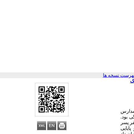
هرست نسخه ها
ک
مدارس
ی بود.
ز دانش­ آموزان مدارس ابتدایی (پایه پنجم و ششم) منطقه 1 تهران و حجم نمونه این پژوهش 265 نفر که 138 نفر پسر
پایایی
ان داد