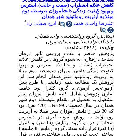
کاهش علائم اضطراب (صفت و حالت)، استرس
و بهبود کیفیت زندگی دانشآموزان متوسطه دوم
مبتلا به آرتریت روماتوئید شهر همدان
*
علیرضا واحدی همت
،
ایرج صفایی راد
استادیار، گروه روانشناسی، واحد همدان،
دانشگاه آزاد اسلامی، همدان، ایران
چکیده:
(۵۶۸۸ مشاهده)
پژوهش حاضر با هدف بررسی تاثیر درمان
شناختی-رفتاری به شیوه گروهی بر کاهش علائم
اضطراب (صفت و حالت)، استرس و بهبود
کیفیت زندگی دانش آموزان متوسطه دوم مبتلا
به آرتریت روماتوئید شهر همدان انجام شد. این
پژوهش یک مطالعه نیمه آزمایشی با طرح پیش
آزمون-پس آزمون با گروه کنترل بود. جامعه
آماری پژوهش شامل کلیه دانش آموزان پسر
مشغول به تحصیل در مقطع متوسطه دوم شهر
همدان در سال تحصیلی 99-1398 (470 نفر)، بود
که 30 نفر از دانش آموزان پسر مبتلا به آرتریت
روماتوئید به روش نمونه گیری در دسترس
انتخاب و در دو گروه آزمایش (15 نفر) و کنترل
(15 نفر) قرار داده شدند. گروه آزمایش 8 جلسه 1
ساعتی تحت گروه درمانی شناختی-رفتاری قرار