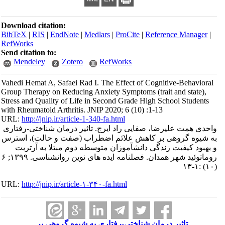
Download citation:
BibTeX
|
RIS
|
EndNote
|
Medlars
|
ProCite
|
Reference Manager
|
RefWorks
Send citation to:
Mendeley
Zotero
RefWorks
Vahedi Hemat A, Safaei Rad I. The Effect of Cognitive-Behavioral
Group Therapy on Reducing Anxiety Symptoms (trait and state),
Stress and Quality of Life in Second Grade High School Students
with Rheumatoid Arthritis. JNIP 2020; 6 (10) :1-13
URL:
http://jnip.ir/article-1-340-fa.html
واحدی همت علیرضا، صفایی راد ایرج. تاثیر درمان شناختی-رفتاری
به شیوه گروهی بر کاهش علائم اضطراب (صفت و حالت)، استرس
و بهبود کیفیت زندگی دانشآموزان متوسطه دوم مبتلا به آرتریت
روماتوئید شهر همدان. فصلنامه ایده های نوین روانشناسی. ۱۳۹۹; ۶
(۱۰) :۱-۱۳
URL:
http://jnip.ir/article-۱-۳۴۰-fa.html
تاثیر درمان شناختی-رفتاری به شیوه گروهی بر