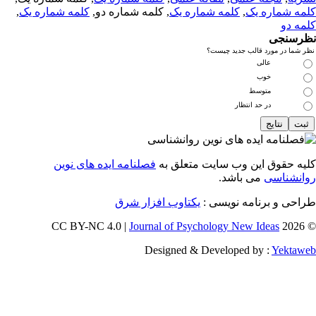
مه شماره یک
,
کلمه شماره یک
, کلمه شماره دو,
کلمه شماره یک
,
مه دو
رسنجی
 شما در مورد قالب جدید چیست؟
عالی
خوب
متوسط
در حد انتظار
یه حقوق این وب سایت متعلق به
فصلنامه ایده های نوین
انشناسی
می باشد.
احی و برنامه نویسی :
یکتاوب افزار شرق
Journal of Psychology New Ideas
© 202
Designed & Developed by :
Yektaw