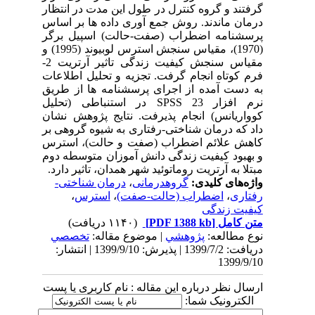
گرفتند و گروه کنترل در طول این مدت در انتظار
درمان ماندند. روش جمع ­آوری داده ­ها بر اساس
پرسشنامه اضطراب (صفت-حالت) اسپیل برگر
(1970)، مقیاس سنجش استرس لوبیوند (1995) و
مقیاس سنجش کیفیت زندگی تاثیر آرتریت 2-
فرم کوتاه انجام گرفت. تجزیه و تحلیل اطلاعات
به ­دست آمده از اجرای پرسشنامه­ ها از طریق
نرم­ افزار SPSS 23 در استنباطی (تحلیل
کوواریانس) انجام پذیرفت. نتایج پژوهش نشان
داد که درمان شناختی-رفتاری به شیوه گروهی بر
کاهش علائم اضطراب (صفت و حالت)، استرس
و بهبود کیفیت زندگی دانش آموزان متوسطه دوم
مبتلا به آرتریت روماتوئید شهر همدان، تاثیر دارد.
واژه‌های کلیدی:
گروهدرمانی
،
درمان شناختی-
رفتاری
،
اضطراب (حالت-صفت)
،
استرس
،
کیفیت زندگی
متن کامل
[PDF 1388 kb]
(۱۱۴۰ دریافت)
نوع مطالعه:
پژوهشي
| موضوع مقاله:
تخصصي
دریافت: 1399/7/2 | پذیرش: 1399/9/10 | انتشار:
1399/9/10
ارسال نظر درباره این مقاله : نام کاربری یا پست
الکترونیک شما: