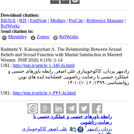
Download citation:
BibTeX
|
RIS
|
EndNote
|
Medlars
|
ProCite
|
Reference Manager
|
RefWorks
Send citation to:
Mendeley
Zotero
RefWorks
Radmehr Y, Kakoujoybari A. The Relationship Between Sexual
Beliefs and Sexual Function with Marital Satisfaction in Married
Women. JNIP 2020; 6 (10) :1-14
URL:
http://jnip.ir/article-1-346-fa.html
رادمهر یزدان، کاکوجویباری علی اصغر. رابطه باورهای جنسی و
عملکرد جنسی با رضایت زناشویی. فصلنامه ایده های نوین
روانشناسی. ۱۳۹۹; ۶ (۱۰) :۱-۱۴
URL:
http://jnip.ir/article-۱-۳۴۶-fa.html
رابطه باورهای جنسی و عملکرد جنسی با
رضایت زناشویی
*
یزدان رادمهر
،
علی اصغر کاکوجویباری