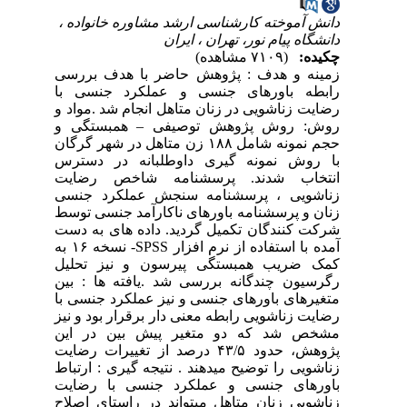
دانش آموخته کارشناسی ارشد مشاوره خانواده ،
دانشگاه پیام نور، تهران ، ایران
چکیده:
(۷۱۰۹ مشاهده)
زمینه و هدف : پژوهش حاضر با هدف بررسی
رابطه باورهای جنسی و عملکرد جنسی با
رضایت زناشویی در زنان متاهل انجام شد .مواد و
روش: روش پژوهش توصیفی
–
همبستگی و
حجم نمونه شامل ۱۸۸ زن متاهل در شهر گرگان
با روش نمونه ­گیری داوطلبانه در دسترس
انتخاب شدند. پرسشنامه شاخص رضایت
زناشویی ، پرسشنامه سنجش عملکرد جنسی
زنان و پرسشنامه باورهای ناکارآمد جنسی توسط
شرکت کنندگان تکمیل گردید. داده­ های به دست
آمده با استفاده از نرم­ افزار
SPSS
- نسخه ۱۶ به
کمک ضریب همبستگی پیرسون و نیز تحلیل
رگرسیون چندگانه بررسی شد .یافته ­ها : بین
متغیر­های باورهای جنسی و نیز عملکرد جنسی با
رضایت زناشویی رابطه معنی دار برقرار بود و نیز
مشخص شد که دو متغیر پیش­ بین در این
پژوهش، حدود ۴۳/۵ درصد از تغییرات رضایت
زناشویی را توضیح می­دهند . نتیجه­ گیری : ارتباط
باورهای جنسی و عملکرد جنسی با رضایت
زناشویی زنان متاهل می­تواند در راستای اصلاح