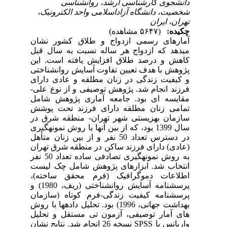
دانشجوی کارشناسی ارشد، روانشناسی
شخصیت، دانشگاه آزاداسلامی واحد الکترونیک،
تهران، ایران
چکیده:
(۵۶۴۷ مشاهده)
آمارهای رسمی ازدواج و طلاق کشور نشان
میدهد که ازدواج هر ساله نسبت به سال قبل
کاهش و درصد طلاق افزایش یافته است. این
پژوهش با هدف
تعیین تفاوت آسایش روانشناختی
و کیفیت زندگی در زنان مطلقه و عادی دارای
فرزند
انجام شد. پژوهش توصیفی و از نوع علی-
مقایسه ‏ای بود.
جامعه آماری پژوهش شامل
تمامی زنان مطلقه دارای فرزند تحت پوشش
سازمان بهزیستی شهر تهران- منطقه شرق در
سال 1399 بود، که از بین آن‏ها با روش نمونه­گیری
در دسترس تعداد 50 نفر و از بین زنان متأهل
(عادی) دارای فرزند ساکن در منطقه شرق تهران
به روش نمونه­گیری تصادفی ساده تعداد 50 نفر
انتخاب شد. ابزارهای پژوهش شامل چک لیست
اطلاعات دموگرافیک (فرم محقق ساخته)،
پرسشنامه آسایش روانشناختی (ریف، 1980) و
پرسشنامه کیفیت زندگی-فرم کوتاه (سازمان
بهداشت جهانی، 1996) بود. تحلیل داده‏ها با روش‏
های آمار توصیفی، آزمون تی مستقل و تحلیل
واریانس با
SPSS
نسخه 26 انجام شد. نتایج نشان