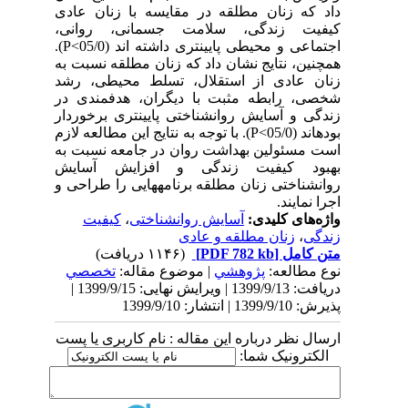
داد که زنان مطلقه در مقایسه با زنان عادی
کیفیت زندگی، سلامت جسمانی، روانی،
اجتماعی و محیطی پایین‏تری داشته‏ اند (05/0>
P
).
هم­چنین، نتایج نشان داد که زنان مطلقه نسبت به
زنان عادی از استقلال، تسلط محیطی، رشد
شخصی، رابطه مثبت با دیگران، هدفمندی در
زندگی و آسایش روانشناختی پایین‏تری برخوردار
بوده‏اند (05/0>
P
). با توجه به نتایج این مطالعه لازم
است مسئولین بهداشت روان در جامعه نسبت به
بهبود کیفیت زندگی و افزایش آسایش
روانشناختی زنان مطلقه برنامههایی را طراحی و
اجرا نمایند.
واژه‌های کلیدی:
آسایش روانشناختی
،
کیفیت
زندگی
،
زنان مطلقه و عادی
متن کامل
[PDF 782 kb]
(۱۱۴۶ دریافت)
نوع مطالعه:
پژوهشي
| موضوع مقاله:
تخصصي
دریافت: 1399/9/13 | ویرایش نهایی: 1399/9/15 |
پذیرش: 1399/9/10 | انتشار: 1399/9/10
ارسال نظر درباره این مقاله : نام کاربری یا پست
الکترونیک شما: