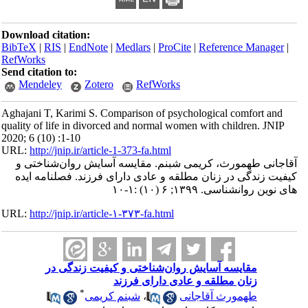
Download citation:
BibTeX
|
RIS
|
EndNote
|
Medlars
|
ProCite
|
Reference Manager
|
RefWorks
Send citation to:
Mendeley
Zotero
RefWorks
Aghajani T, Karimi S. Comparison of psychological comfort and
quality of life in divorced and normal women with children. JNIP
2020; 6 (10) :1-10
URL:
http://jnip.ir/article-1-373-fa.html
آقاجانی طهمورث، کریمی شبنم. مقایسه آسایش روان‌شناختی و
کیفیت زندگی در زنان مطلقه و عادی دارای فرزند. فصلنامه ایده
های نوین روانشناسی. ۱۳۹۹; ۶ (۱۰) :۱-۱۰
URL:
http://jnip.ir/article-۱-۳۷۳-fa.html
مقایسه آسایش روان‌شناختی و کیفیت زندگی در
زنان مطلقه و عادی دارای فرزند
*
طهمورث آقاجانی
،
شبنم کریمی