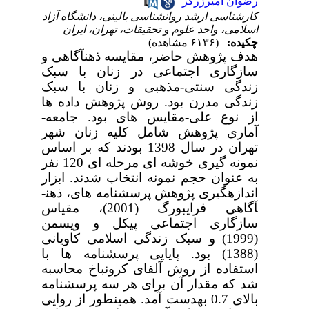
رضوان امیرزرگر
کارشناسی ارشد روانشناسی بالینی، دانشگاه آزاد
اسلامی، واحد علوم و تحقیقات، تهران، ایران
چکیده:
(۶۱۳۶ مشاهده)
هدف پژوهش حاضر، مقایسه ذهن­آگاهی و
سازگاری اجتماعی در زنان با سبک
زندگی سنتی-مذهبی و زنان با سبک
زندگی مدرن بود. روش پژوهش داده­ ها
از نوع علی-مقایس ه­ای بود. جامعه­
آماری پژوهش شامل کلیه زنان شهر
تهران در سال 1398 بودند که بر اساس
نمونه گیری خوشه ای مرحله ای 120 نفر
به عنوان حجم نمونه انتخاب شدند. ابزار
اندازه­گیری پژوهش پرسشنامه­ های، ذهن­
آگاهی فرایبورگ (2001)، مقیاس
سازگاری اجتماعی پیکل و ویسمن
(1999) و سبک زندگی اسلامی کاویانی
(1388) بود.
پایایی پرسشنامه­ ها با
استفاده از روش آلفای کرونباخ محاسبه
شد که مقدار آن برای هر سه پرسشنامه
بالای 0.7 به­دست آمد. همین­طور از روایی