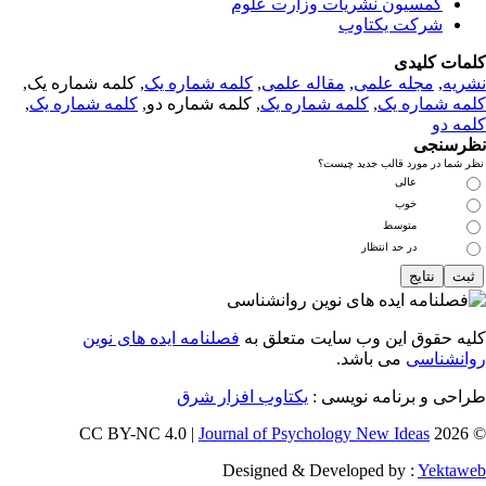
کمسیون نشریات وزارت علوم
شرکت یکتاوب
مات کلیدی
ریه
,
مجله علمی
,
مقاله علمی
,
کلمه شماره یک
, کلمه شماره یک,
مه شماره یک
,
کلمه شماره یک
, کلمه شماره دو,
کلمه شماره یک
,
مه دو
رسنجی
 شما در مورد قالب جدید چیست؟
عالی
خوب
متوسط
در حد انتظار
یه حقوق این وب سایت متعلق به
فصلنامه ایده های نوین
انشناسی
می باشد.
احی و برنامه نویسی :
یکتاوب افزار شرق
Journal of Psychology New Ideas
© 202
Designed & Developed by :
Yektaw