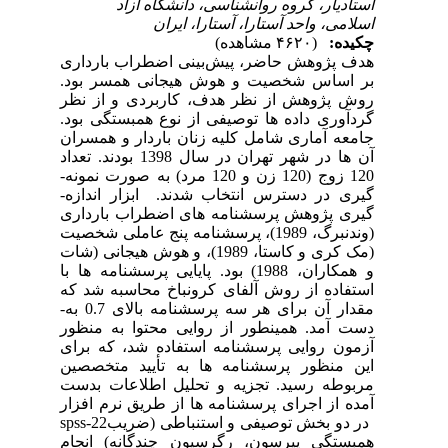
استادیار، گروه روانشناسی، دانشگاه آزاد
اسلامی، واحد آستارا، آستارا، ایران
چکیده:
(۴۶۲۰ مشاهده)
هدف پژوهش حاضر، پیش
بینی اضطراب بارداری
بر اساس شخصیت و هوش هیجانی همسر بود.
روش پژوهش از نظر هدف، کاربردی و از نظر
گردآوری داده­ ها توصیفی از نوع همبستگی بود.
جامعه آماری شامل کلیه زنان باردار و همسران
آن­ ها در شهر تهران در سال 1398 بودند. تعداد
120 زوج (120 زن و 120 مرد) به صورت نمونه­
گیری در دسترس انتخاب شدند. ابزار اندازه­
گیری پژوهش پرسشنامه های اضطراب بارداری
(وندنبرگ، 1989)، پرسشنامه پنج عاملی شخصیت
(مک کری و کاستا، 1989)، و هوش هیجانی (شات
و همکاران، 1988)
بود.
پایایی پرسشنامه­ ها با
استفاده از روش آلفای کرونباخ محاسبه شد که
مقدار آن برای هر سه پرسشنامه بالای 0.7 به­
دست آمد. همین­طور از روایی محتوا به ­منظور
آزمون روایی پرسشنامه استفاده شد، که برای
این منظور پرسشنامه­ ها به تأیید متخصصین
مربوطه رسید.
تجزیه و تحلیل اطلاعات بدست
آمده از اجرای پرسشنامه­ ها از طریق نرم افزار
در دو بخش توصیفی و استنباطی (ضریب
spss-22
همبستگی پیرسون، رگرسیون چندگانه) انجام