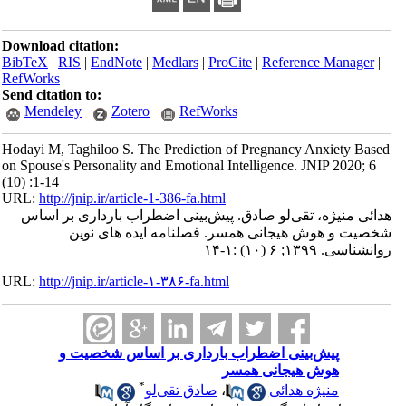
Download citation:
BibTeX
|
RIS
|
EndNote
|
Medlars
|
ProCite
|
Reference Manager
|
RefWorks
Send citation to:
Mendeley
Zotero
RefWorks
Hodayi M, Taghiloo S. The Prediction of Pregnancy Anxiety Based
on Spouse's Personality and Emotional Intelligence. JNIP 2020; 6
(10) :1-14
URL:
http://jnip.ir/article-1-386-fa.html
هدائی منیژه، تقی‌لو صادق. پیش‌بینی اضطراب بارداری بر اساس
شخصیت و هوش هیجانی همسر. فصلنامه ایده های نوین
روانشناسی. ۱۳۹۹; ۶ (۱۰) :۱-۱۴
URL:
http://jnip.ir/article-۱-۳۸۶-fa.html
پیش‌بینی اضطراب بارداری بر اساس شخصیت و
هوش هیجانی همسر
*
منیژه هدائی
،
صادق تقی‌لو