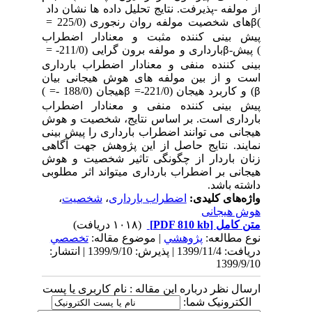
از مولفه ­
پذیرفت. نتایج تحلیل داده ­ها نشان داد
)
های شخصیت مولفه روان ­رنجوری (225/0 =
β
پیش ­بینی کننده مثبت و معنادار اضطراب
) پیش­
بارداری و مولفه برون­ گرایی (211/0- =
β
بینی کننده منفی و معنادار اضطراب بارداری
است و از بین مولفه­ های هوش هیجانی بیان
) و کاربرد هیجان (221/0-=
هیجان (188/0 -=
)
β
β
پیش ­بینی کننده منفی و معنادار اضطراب
بارداری است. بر اساس نتایج، شخصیت و هوش
هیجانی می توانند اضطراب بارداری را پیش­ بینی
نمایند. نتایج حاصل از این پژوهش جهت آگاهی
زنان باردار از چگونگی تاثیر شخصیت و هوش
هیجانی بر اضطراب بارداری می­تواند اثر مطلوبی
داشته باشد.
واژه‌های کلیدی:
اضطراب بارداری
،
شخصیت
،
هوش هیجانی
متن کامل
[PDF 810 kb]
(۱۰۱۸ دریافت)
نوع مطالعه:
پژوهشي
| موضوع مقاله:
تخصصي
دریافت: 1399/11/4 | پذیرش: 1399/9/10 | انتشار:
1399/9/10
ارسال نظر درباره این مقاله : نام کاربری یا پست
الکترونیک شما: