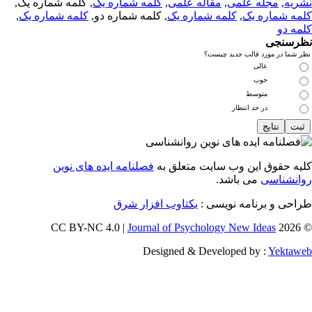
ریه
,
مجله علمی
,
مقاله علمی
,
کلمه شماره یک
, کلمه شماره یک,
مه شماره یک
,
کلمه شماره یک
, کلمه شماره دو,
کلمه شماره یک
,
مه دو
رسنجی
 شما در مورد قالب جدید چیست؟
عالی
خوب
متوسط
در حد انتظار
یه حقوق این وب سایت متعلق به
فصلنامه ایده های نوین
انشناسی
می باشد.
احی و برنامه نویسی :
یکتاوب افزار شرق
Journal of Psychology New Ideas
© 202
Designed & Developed by :
Yektaw