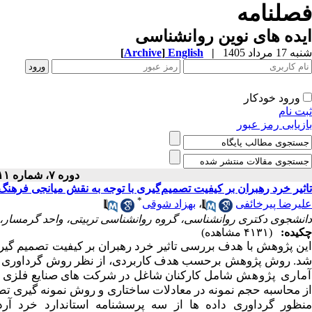
فصلنامه
ایده های نوین روانشناسی
شنبه 17 مرداد 1405
|
English
]
Archive
[
ورود خودکار
ثبت نام
بازیابی رمز عبور
دوره ۷، شماره ۱۱ - ( ۱۱-۱۳۹۹ )
تاثیر خرد رهبران بر کیفیت تصمیم‌گیری با توجه به نقش میانجی فرهنگ
*
علیرضا پیرخائفی
،
بهزاد شوقی
دانشجوی دکتری روانشناسی، گروه روانشناسی تربیتی، واحد گرمسار، د
چکیده:
(۴۱۳۱ مشاهده)
ین پژوهش
با هدف بررسی
تاثیر خرد رهبران بر کیفیت تصمیم ­گ
شد. روش پژوهش برحسب هدف کاربردی، از نظر روش گرداوری داده­
ماری پژوهش
شامل کارکنان شاغل در شرکت­ های صنایع فلزی ش
از محاسبه حجم نمونه در معادلات ساختاری و روش نمونه­ گیری ت
نظور گرداوری داده­ ها از
سه
پرسشنامه استاندارد
خرد آردلت 