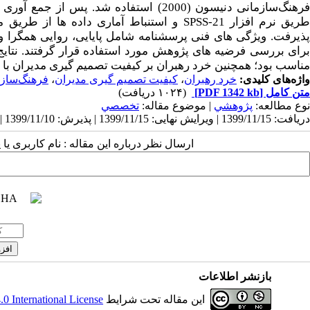
رهنگ‌سازمانی دنیسون (2000) استفاده شد
.
پس از
جمع­ آوری پ
ریق نرم­ افزار
SPSS-21
و استنباط آماری داده ­ها
از طریق مد
پذیرفت. ویژگی­ های فنی پرسشنامه شامل پایایی، روایی همگرا و
رای بررسی فرضیه­ های پژوهش مورد استفاده قرار گرفتند.
نتای
مناسب بود؛ هم­چنین
خرد رهبران بر کیفیت تصمیم ­گیری مدیران ب
واژه‌های کلیدی:
خرد رهبران
،
کیفیت تصمیم گیری مدیران
،
فرهنگ‌سازم
متن کامل
[PDF 1342 kb]
(۱۰۲۴ دریافت)
نوع مطالعه:
پژوهشي
| موضوع مقاله:
تخصصي
دریافت: 1399/11/15 | ویرایش نهایی: 1399/11/15 | پذیرش: 1399/11/10 | انتشار: 1399/11/10
ارسال نظر درباره این مقاله : نام کاربری ی
بازنشر اطلاعات
این مقاله تحت شرایط
 International License