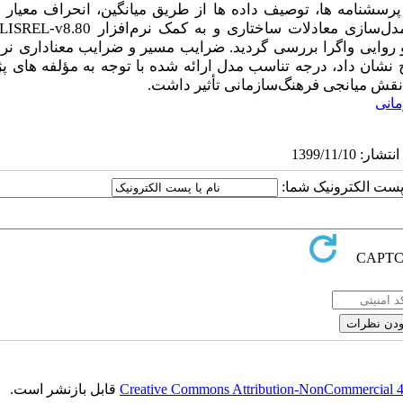
رسشنامه ­ها، توصیف داده­ ها از
طریق میانگین، انحراف معیار و .
ل‌سازی معادلات ساختاری و به کمک نرم‌افزار
LISREL-v8.80
 روایی واگرا بررسی گردید. ضرایب مسیر و ضرایب معناداری نرم‌
ج نشان داد،
درجه تناسب مدل ارائه شده با توجه به مؤلفه­ های 
ا نقش میانجی فرهنگ‌سازمانی
تأثیر داشت.
انی
ا پست الکترونیک شما:
Creative Commons Attribution-NonCommercial 4.0
قابل بازنشر است.