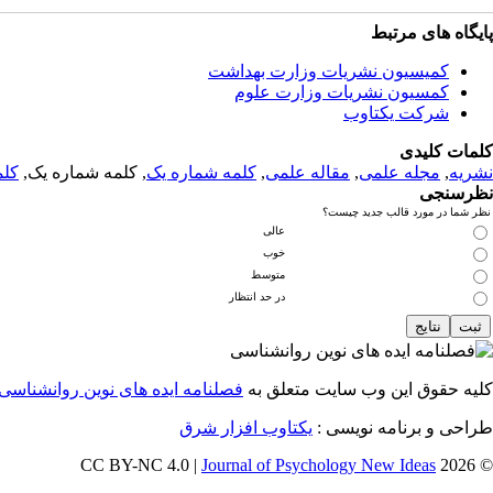
پایگاه های مرتبط
کمیسیون نشریات وزارت بهداشت
کمسیون نشریات وزارت علوم
شرکت یکتاوب
کلمات کلیدی
نشریه
,
مجله علمی
,
مقاله علمی
,
کلمه شماره یک
, کلمه شماره یک,
کلم
نظرسنجی
نظر شما در مورد قالب جدید چیست؟
عالی
خوب
متوسط
در حد انتظار
کلیه حقوق این وب سایت متعلق به
فصلنامه ایده های نوین روانشناسی
طراحی و برنامه نویسی :
یکتاوب افزار شرق
Journal of Psychology New Ideas
© 2026 CC BY-NC 4.0 |