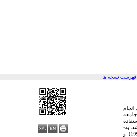
فهرست نسخه ها
ی
انجام
امعه
ستفاده
 شد. به­
و