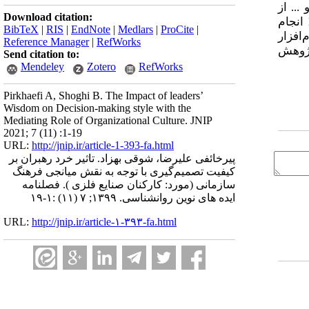
.. از
Download citation:
انجام
BibTeX
|
RIS
|
EndNote
|
Medlars
|
ProCite
|
افزار
Reference Manager
|
RefWorks
پژوهش
Send citation to:
Mendeley
Zotero
RefWorks
Pirkhaefi A, Shoghi B. The Impact of leaders’
Wisdom on Decision-making style with the
Mediating Role of Organizational Culture. JNIP
2021; 7 (11) :1-19
URL:
http://jnip.ir/article-1-393-fa.html
پیرخائفی علیرضا، شوقی بهزاد. تاثیر خرد رهبران بر
کیفیت تصمیم‌گیری با توجه به نقش میانجی فرهنگ
سازمانی (مورد: کارکنان صنایع فلزی ). فصلنامه
ایده های نوین روانشناسی. ۱۳۹۹; ۷ (۱۱) :۱-۱۹
URL:
http://jnip.ir/article-۱-۳۹۳-fa.html