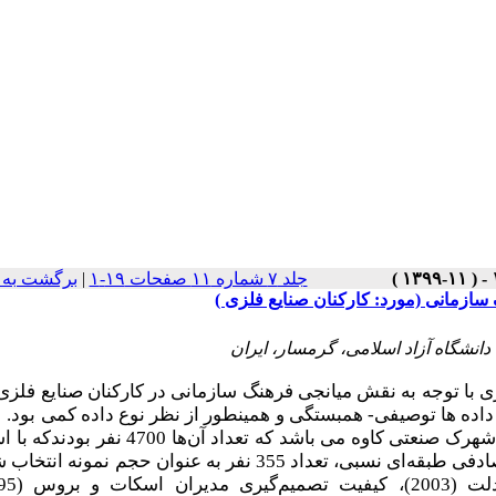
جلد ۷ شماره ۱۱ صفحات ۱۹-۱
|
برگشت به 
 سازمانی (مورد: کارکنان صنایع فلزی )
انشگاه آزاد اسلامی، گرمسار، ایران
یری با توجه به نقش میانجی فرهنگ سازمانی
در کارکنان صنایع فلز
 ها توصیفی- همبستگی و همین­طور از نظر نوع داده کمی بود.
ج
هرک صنعتی کاوه می­ باشد که تعداد آن
ها 4700 نفر بودند
که با ا
صادفی طبقه
ای نسبی، تعداد 355 نفر به­ عنوان حجم نمونه انتخاب
(2003)،
کیفیت تصمیم
گیری مدیران اسکات و بروس (1995)