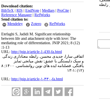
رابطه
Download citation:
BibTeX
|
RIS
|
EndNote
|
Medlars
|
ProCite
|
Reference Manager
|
RefWorks
Send citation to:
Mendeley
Zotero
RefWorks
Etefaghi S, Jadidi M. Significant relationship
between life and attachment style with love: The
mediating role of differentiation. JNIP 2021; 8 (12)
:1-13
URL:
http://jnip.ir/article-1-430-fa.html
اتفاقی سارا، جدیدی محسن. رابطه معناداری زندگی
و سبک دلبستگی با عشق: نقش میانجی تمایز
یافتگی. فصلنامه ایده های نوین روانشناسی. ۱۴۰۰; ۸
(۱۲) :۱-۱۳
URL:
http://jnip.ir/article-۱-۴۳۰-fa.html