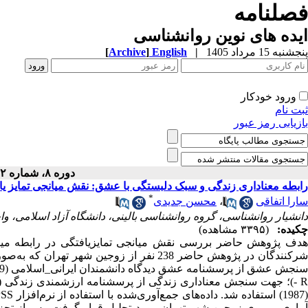
فصلنامه
ایده های نوین روانشناسی
پنجشنبه 15 مرداد 1405
|
English
]
Archive
[
ورود خودکار
ثبت نام
بازیابی رمز عبور
دوره ۸، شماره ۱۲ - ( ۳-۱۴۰۰ )
رابطه معناداری زندگی و سبک دلبستگی با عشق: نقش میانجی تمایز یا
*
سارا اتفاقی
،
محسن جدیدی
دانشیار روانشناسی، گروه روانشناسی بالینی، دانشگاه آزاد اسلامی، و
چکیده:
(۳۳۹۵ مشاهده)
هدف پژوهش حاضر بررسی نقش میانجی تمایزیافتگی در رابطه میان
شرکنندگان در پژوهش حاضر 238 نفر از زوجین 
سنجش عشق از پرسشنامه عشق دیدگاه دانشمندان ایرانی_اسلامی (1399)؛ جهت سنجش تمایزیافتگی از پرسشنامه تمایزیافتگی خود اسکورن
- 
)
؛ جهت سنجش معناداری زندگی از پرسشنامه ارزشمندی زندگی (
1987) استفاده شد. داده‌های جمع‌آوری‌شده با استفاده از نرم‌افزار
PSS
آماری بر روی زوجین شهر تهران مورد تحلیل قرار گرفت. پس از تجزیه‌