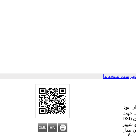
فهرست نسخه ها
 بود.
ند. جهت
DSI
(
 شیور
ن مدل
بستگی،