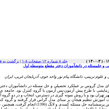
جلد ۸ شماره ۱۲ صفحات ۸-۱
|
برگشت به ف
ی و حلمسئله در دانشآموزان دختر مقطع متوسطه اول
لوم تربیتی، دانشگاه پیام نور واحد خوی، آذربایجان غربی، ایران
ی مدل گروس بر عملکرد تحصیلی و حل مسئله در دانش
آموزان دختر
زمایشی با طرح پیش آزمون-پس آزمون با گروه کنترل بود. جامعه ی 
با روش نمونه گیری در دسترس
،
انتخاب و در دو گروه 
 (15 نفر) قرار داده شدند. گروه آزمایش 8 جلسه تحت آموزش تنظیم هیجان بر مبنای مدل گراس قرار گرفتند و گرو
 پرسشنامه حل مسئله کسدی و لانگ (1396)
انجام گرفت، همچنین ع
و تحلیل اطلاعات به­دست آمده از اجرای پرسشنامه
از طریق نرم
افزا