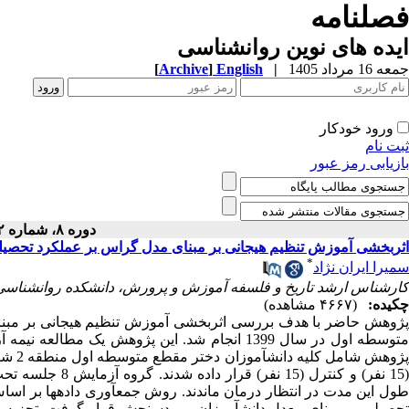
فصلنامه
ایده های نوین روانشناسی
جمعه 16 مرداد 1405
|
English
]
Archive
[
ورود خودکار
ثبت نام
بازیابی رمز عبور
دوره ۸، شماره ۱۲ - ( ۳-۱۴۰۰ )
اثربخشی آموزش تنظیم هیجانی بر مبنای مدل گراس بر عملکرد تحصیل
*
سمیرا ایران نژاد
کارشناس ارشد تاریخ و فلسفه آموزش و پرورش، دانشکده روانشناسی و ع
چکیده:
(۴۶۶۷ مشاهده)
ژوهش حاضر با هدف بررسی اثربخشی آموزش تنظیم هیجانی بر مبنا
توسطه اول در سال 1399
انجام شد. این پژوهش یک مطالعه نیمه آ
ژوهش شامل کلیه دانش
آموزان دختر مقطع متوسطه اول منطقه 2 شهر تهران بود و
(15 نفر) و کنترل
ول این مدت در انتظار درمان ماندند.
روش جمع­آوری داده­ها بر اساس
حصیلی بر مبنای معدل دانش
آموزان موردسنجش قرار گرفت.
تجزیه 