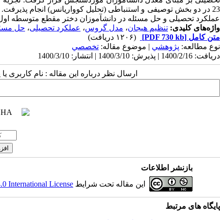
2
در دو بخش توصیفی و استنباطی (تحلیل کوواریانس) انجام پذیرفت. ی
عملکرد تحصیلی و حل مسئله در دانش
آموزان دختر مقطع متوسطه اول 
واژه‌های کلیدی:
تنظیم هیجان
،
مدل گروس
،
عملکرد تحصیلی
،
حل مسئ
متن کامل
[PDF 730 kb]
(۱۲۰۶ دریافت)
نوع مطالعه:
پژوهشي
| موضوع مقاله:
تخصصي
دریافت: 1400/2/16 | پذیرش: 1400/3/10 | انتشار: 1400/3/10
ارسال نظر درباره این مقاله : نام کاربری ی
بازنشر اطلاعات
این مقاله تحت شرایط
 International License
پایگاه های مرتبط