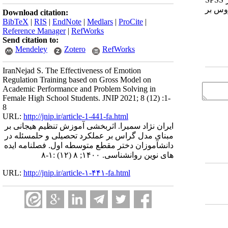
وس بر
Download citation:
BibTeX
|
RIS
|
EndNote
|
Medlars
|
ProCite
|
Reference Manager
|
RefWorks
Send citation to:
Mendeley
Zotero
RefWorks
IranNejad S. The Effectiveness of Emotion
Regulation Training based on Gross Model on
Academic Performance and Problem Solving in
Female High School Students. JNIP 2021; 8 (12) :1-
8
URL:
http://jnip.ir/article-1-441-fa.html
ایران نژاد سمیرا. اثربخشی آموزش تنظیم هیجانی بر
مبنای مدل گراس بر عملکرد تحصیلی و حلمسئله در
دانشآموزان دختر مقطع متوسطه اول. فصلنامه ایده
های نوین روانشناسی. ۱۴۰۰; ۸ (۱۲) :۱-۸
URL:
http://jnip.ir/article-۱-۴۴۱-fa.html