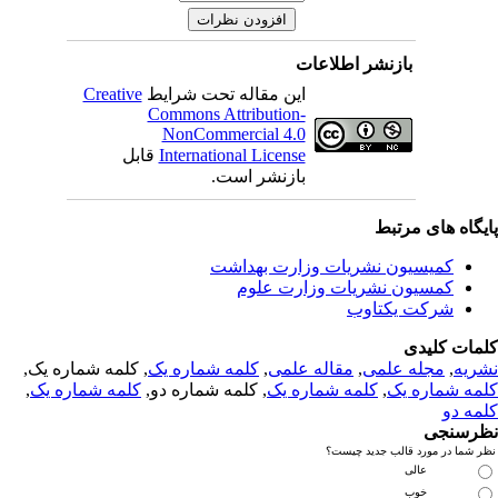
بازنشر اطلاعات
این مقاله تحت شرایط
Creative
Commons Attribution-
NonCommercial 4.0
International License
قابل
بازنشر است.
یگاه های مرتبط
کمیسیون نشریات وزارت بهداشت
کمسیون نشریات وزارت علوم
شرکت یکتاوب
مات کلیدی
ریه
,
مجله علمی
,
مقاله علمی
,
کلمه شماره یک
, کلمه شماره یک,
مه شماره یک
,
کلمه شماره یک
, کلمه شماره دو,
کلمه شماره یک
,
مه دو
رسنجی
 شما در مورد قالب جدید چیست؟
عالی
خوب