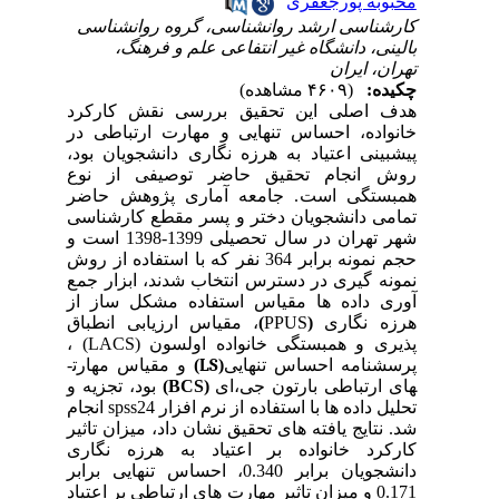
محبوبه پورجعفری
کارشناسی ارشد روانشناسی، گروه روانشناسی
بالینی، دانشگاه غیر انتفاعی علم و فرهنگ،
تهران، ایران
چکیده:
(۴۶۰۹ مشاهده)
هدف اصلی این تحقیق
بررسی نقش کارکرد
خانواده، احساس تنهایی و مهارت ارتباطی در
پیش­بینی اعتیاد به هرزه نگاری دانشجویان بود،
روش انجام تحقیق حاضر توصیفی از نوع
همبستگی است
.
جامعه آماری پژوهش حاضر
تمامی دانشجویان دختر و پسر مقطع کارشناسی
شهر تهران در سال تحصیلی 1399-1398 است و
حجم نمونه برابر 364 نفر که با استفاده از روش
نمونه گیری در دسترس انتخاب شدند، ابزار جمع
آوری داده ­ها مقیاس استفاده مشکل ساز از
هرزه نگاری
(
PPUS
)
، مقیاس ارزیابی انطباق
پذیری و همبستگی خانواده اولسون (
LACS
) ،
پرسشنامه احساس تنهایی
(
LS
)
و مقیاس
مهارت­
های
ارتباطی بارتون جی،ای
(
BCS
)
بود، تجزیه و
تحلیل داده­ ها با استفاده از نرم افزار
spss24
انجام
شد. نتایج یافته های تحقیق نشان داد، میزان تاثیر
کارکرد خانواده بر اعتیاد به هرزه نگاری
دانشجویان برابر 0.340، احساس تنهایی برابر
0.171 و میزان تاثیر
مهارت­ های ارتباطی بر اعتیاد