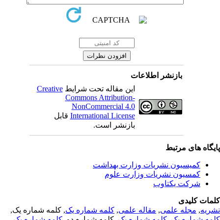
بازنشر اطلاعات
این مقاله تحت شرایط
Creative
Commons Attribution-
NonCommercial 4.0
International License
قابل
بازنشر است.
یگاه های مرتبط
کمیسیون نشریات وزارت بهداشت
کمسیون نشریات وزارت علوم
شرکت یکتاوب
مات کلیدی
ریه
,
مجله علمی
,
مقاله علمی
,
کلمه شماره یک
, کلمه شماره یک,
مه شماره یک
,
کلمه شماره یک
, کلمه شماره دو,
کلمه شماره یک
,