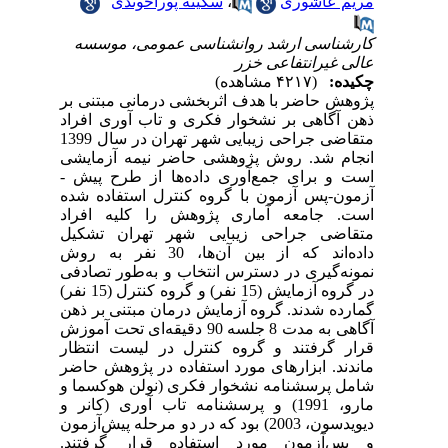
مریم عاشوری
،
سکینه پورآخوندی
کارشناسی ارشد روانشناسی عمومی، موسسه
عالی غیرانتفاعی خزر
چکیده:
(۴۲۱۷ مشاهده)
پژوهش حاضر با هدف
اثربخشی درمانی مبتنی بر
ذهن آگاهی بر نشخوار فکری و تاب آوری افراد
متقاضی جراحی زیبایی
شهر تهران در سال 1399
انجام شد. روش پژوهشی حاضر نیمه آزمایشی
است و برای جمع‌آوری داده‌ها از طرح پیش ­
آزمون-پس ­آزمون با گروه کنترل استفاده شده
است. جامعه آماری پژوهش را کلیه افراد
متقاضی جراحی زیبایی شهر تهران تشکیل
داده‌اند که از بین آن‌ها، 30 نفر به روش
نمونه‌گیری در دسترس انتخاب و به‌طور تصادفی
در گروه آزمایش (15 نفر) و گروه کنترل (15 نفر)
گمارده شدند.
گروه آزمایش درمان مبتنی بر ذهن
آگاهی به مدت 8 جلسه 90 دقیقه‌ای تحت آموزش
قرار گرفتند و گروه کنترل در لیست انتظار
ماندند.
ابزارهای مورد استفاده در پژوهش حاضر
شامل
پرسشنامه نشخوار فکری (نولن هوکسما و
مارو، 1991)
و پرسشنامه تاب آوری (کانر و
دیویدسون، 2003) بود که در دو مرحله پیش‌آزمون
و پس‌آزمون مورد استفاده قرار گرفتند.