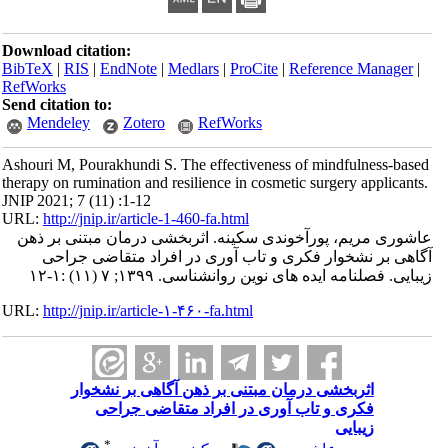
Download citation:
BibTeX
|
RIS
|
EndNote
|
Medlars
|
ProCite
|
Reference Manager
|
RefWorks
Send citation to:
Mendeley
Zotero
RefWorks
Ashouri M, Pourakhundi S. The effectiveness of mindfulness-based
therapy on rumination and resilience in cosmetic surgery applicants.
JNIP 2021; 7 (11) :1-12
URL:
http://jnip.ir/article-1-460-fa.html
عاشوری مریم، پورآخوندی سکینه. اثربخشی درمان مبتنی بر ذهن
آگاهی بر نشخوار فکری و تاب آوری در افراد متقاضی جراحی
زیبایی. فصلنامه ایده های نوین روانشناسی. ۱۳۹۹; ۷ (۱۱) :۱-۱۲
URL:
http://jnip.ir/article-۱-۴۶۰-fa.html
اثربخشی درمان مبتنی بر ذهن آگاهی بر نشخوار
فکری و تاب آوری در افراد متقاضی جراحی
زیبایی
*