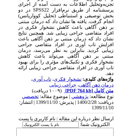
تجزیه‌وتحلیل اطلاعات به دست آمده از اجرای
پرسشنامه از طریق نرم‌افزار
SPSS22
در دو
بخش توصیفی و استنباطی (تحلیل کوواریانس)
انجام گرفت. یافته ­ها نشان داد که درمان مبتنی
بر ذهن آگاهی باعث کاهش نشخوار فکری در
افراد متقاضی جراحی زیبایی شد. همچنین نتایج
نشان داد که درمان مبتنی بر ذهن آگاهی باعث
افزایش تاب آوری در افراد متقاضی جراحی
زیبایی گردید. بنابراین به نظر می‌رسد، درمان
مبتنی بر ذهن آگاهی می‌تواند باعث کاهش
نشخوار فکری و تکنیک‌های مؤثری را برای بهبود
تاب آوری در افراد متقاضی جراحی زیبایی ارائه
دهد.
واژه‌های کلیدی:
نشخوار فکری
،
تاب آوری
،
درمان ذهن آگاهی
،
جراحی زیبایی
متن کامل
[PDF 764 kb]
(۱۰۰۹ دریافت)
نوع مطالعه:
پژوهشي
| موضوع مقاله:
تخصصي
دریافت: 1400/2/28 | پذیرش: 1399/11/10 | انتشار:
1399/11/10
ارسال نظر درباره این مقاله : نام کاربری یا پست
الکترونیک شما: