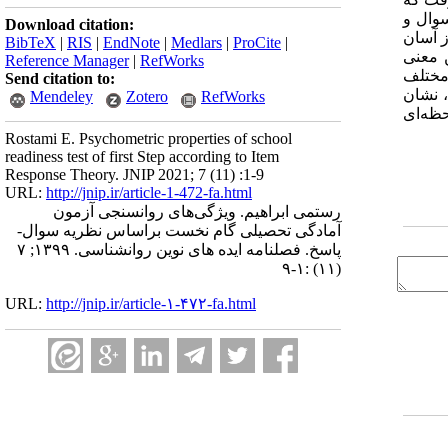
سوال و
Download citation:
وال‌ها برابر با 93/2- بوده و نشان از آسان
BibTeX
|
RIS
|
EndNote
|
Medlars
|
ProCite
|
 در توانایی‌ها، 3- است و این بدین معنی
Reference Manager
|
RefWorks
مختلف
Send citation to:
 نشان
Mendeley
Zotero
RefWorks
حظه‌ای
Rostami E. Psychometric properties of school
readiness test of first Step according to Item
Response Theory. JNIP 2021; 7 (11) :1-9
URL:
http://jnip.ir/article-1-472-fa.html
رستمی ابراهیم. ویژگی‌های روانسنجی آزمون
آمادگی تحصیلی گام نخست براساس نظریه سوال-
پاسخ. فصلنامه ایده های نوین روانشناسی. ۱۳۹۹; ۷
(۱۱) :۱-۹
URL:
http://jnip.ir/article-۱-۴۷۲-fa.html