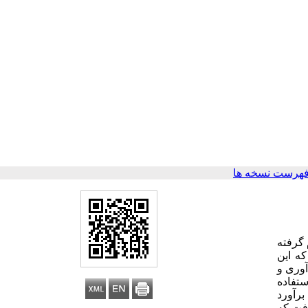
فهرست نسخه ها
گرفته
 که این
مع‌آوری و
ستفاده
برآورد
رفت که