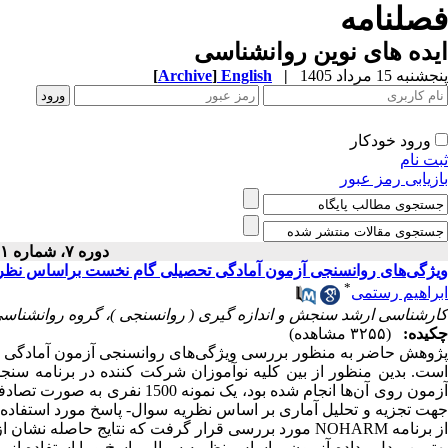
فصلنامه
ایده های نوین روانشناسی
پنجشنبه 15 مرداد 1405
|
English
]
Archive
[
ورود خودکار
ثبت نام
بازیابی رمز عبور
دوره ۷، شماره ۱۱ - ( ۱۱-۱۳۹۹ )
ویژگی‌های روانسنجی آزمون آمادگی تحصیلی گام نخست براساس نظری
*
ابراهیم رستمی
کارشناسی ارشد سنجش و اندازه گیری ( روانسنجی )، گروه روانشناسی ،
چکیده:
(۳۲۵۵ مشاهده)
پژوهش حاضر به منظور بررسی ویژگی‌های روانسنجی آزمون آمادگی تح
ست. بدین منظور از بین کلیه نوآموزان شرکت کننده در برنامه سن
آزمون روی آن‌ها انجام شده بود،
جهت تجزیه و تحلیل آماری بر اساس نظریه سوال- پاسخ مورد استفاده ق
ز برنامه
NOHARM
مورد بررسی قرار گرفت که نتایج حاصله نشان از
هترین مدل - داده آزمون براساس نظریه سوال- پاسخ و با استفاده از ب