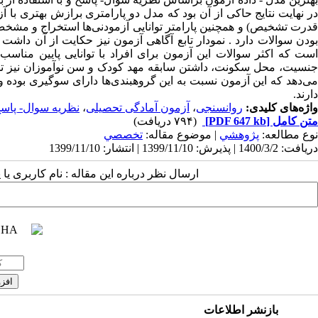
در نهایت نتایج حاکی از آن بود که مدل دو پارامتری برازش بهتری با 
است که اکثر سوالات این آزمون برای افراد با توانایی پایین منا
نسیت، محل سکونت، داشتن سابقه مهد کودک و سن نوآموزان نیز تحلیل
می‌دهد که این آزمون نسبت به این گروهبندی‌ها دارای سوگیری بوده و 
دارند.
واژه‌های کلیدی:
روانسنجی
،
آزمون آمادگی تحصیلی
،
نظریه سوال- پاس
متن کامل
[PDF 647 kb]
(۷۹۴ دریافت)
نوع مطالعه:
پژوهشي
| موضوع مقاله:
تخصصي
دریافت: 1400/3/2 | پذیرش: 1399/11/10 | انتشار: 1399/11/10
ارسال نظر درباره این مقاله : نام کاربری ی
بازنشر اطلاعات