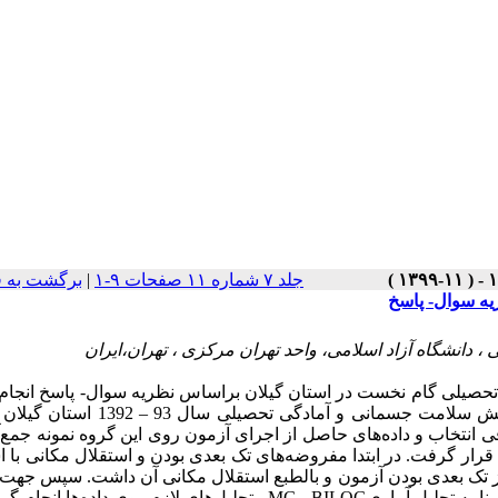
جلد ۷ شماره ۱۱ صفحات ۹-۱
|
برگشت به 
ه سوال- پاسخ
 دانشگاه آزاد اسلامی، واحد تهران مرکزی ، تهران،ایران
صیلی گام نخست در استان گیلان براساس نظریه سوال- پاسخ انجام 
جش سلامت جسمانی و آمادگی تحصیلی سال 93
–
1392 استان گیلان
 یک نمونه 1500 نفری به صورت تصادفی انتخاب و داده‌های حاصل از اجرای آزمون روی این گروه نمونه ج
رار گرفت. در ابتدا مفروضه‌های تک بعدی بودن و استقلال مکانی با ا
 تک بعدی بودن آزمون و بالطبع استقلال مکانی آن داشت. سپس جهت 
رنامه تحلیل آماری
BILOG
.
MG
، تحلیل‌های لازم روی داده‌ها انجام گ