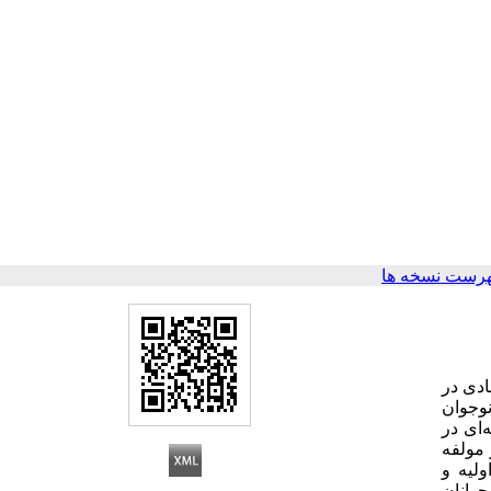
هرست نسخه ها
ادی در
است. بدین منظور به روش نمونه گیری در دسترس 60 نوجوان (30 نوجوان
‌ای در
 مولفه
لیه و
جوانان