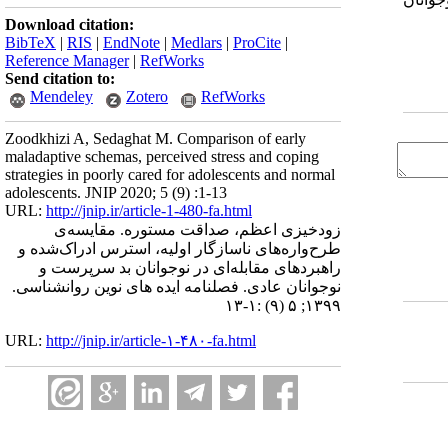
Download citation:
BibTeX
|
RIS
|
EndNote
|
Medlars
|
ProCite
|
Reference Manager
|
RefWorks
Send citation to:
Mendeley
Zotero
RefWorks
Zoodkhizi A, Sedaghat M. Comparison of early
maladaptive schemas, perceived stress and coping
strategies in poorly cared for adolescents and normal
adolescents. JNIP 2020; 5 (9) :1-13
URL:
http://jnip.ir/article-1-480-fa.html
زودخیزی اعظم، صداقت مستوره. مقایسه‌ی
طرح‌واره‌های ناسازگار اولیه، استرس ادراک‌شده و
راهبردهای مقابله‌ای در نوجوانان بد سرپرست و
نوجوانان عادی. فصلنامه ایده های نوین روانشناسی.
۱۳۹۹; ۵ (۹) :۱-۱۳
URL:
http://jnip.ir/article-۱-۴۸۰-fa.html