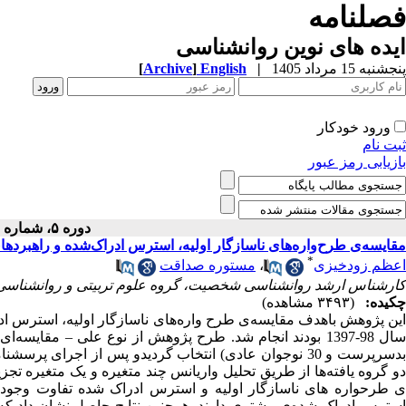
فصلنامه
ایده های نوین روانشناسی
پنجشنبه 15 مرداد 1405
|
English
]
Archive
[
ورود خودکار
ثبت نام
بازیابی رمز عبور
دوره ۵، شماره ۹ - ( ۶-۱۳۹۹ )
مقایسه‌ی طرح‌واره‌های ناسازگار اولیه، استرس ادراک‌شده و راهبردها
*
اعظم زودخیزی
،
مستوره صداقت
کارشناس ارشد روانشناسی شخصیت، گروه علوم تربیتی و روانشناسی، دا
چکیده:
(۳۴۹۳ مشاهده)
این پژوهش باهدف مقایسه‌ی طرح ‌واره‌های ناسازگار اولیه، استرس ادر
ال 98-1397 بودند انجام شد. طرح پژوهش از نوع علی
–
بدسرپرست و 30 نوجوان عادی) انتخاب گردیدو پس از اجرای 
دو گروه یافته‌ها از طریق تحلیل واریانس چند متغیره و یک متغیره تجز
ی طرحواره های ناسازگار اولیه و استرس ادراک شده تفاوت وجود د
استرس ادراک شده‌ی بیشتری دارند. همچنین نتایج حاصل نشان داد که ب