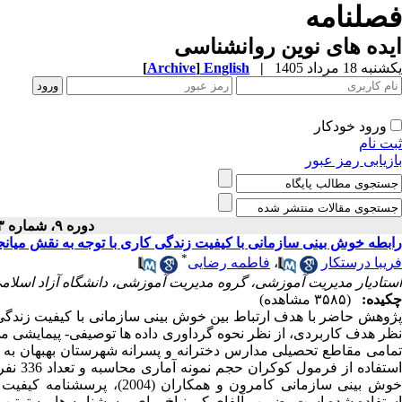
فصلنامه
ایده های نوین روانشناسی
یکشنبه 18 مرداد 1405
|
English
]
Archive
[
ورود خودکار
ثبت نام
بازیابی رمز عبور
دوره ۹، شماره ۱۳ - ( ۶-۱۴۰۰ )
رابطه خوش بینی سازمانی با کیفیت زندگی کاری با توجه به نقش میا
*
فریبا درستکار
،
فاطمه رضایی
استادیار مدیریت آموزشی، گروه مدیریت آموزشی، دانشگاه آزاد اسلامی، 
چکیده:
(۳۵۸۵ مشاهده)
پژوهش حاضر با هدف ارتباط بین خوش بینی سازمانی با کیفیت زندگی 
نظر هدف کاربردی، از نظر نحوه گرداوری داده ها توصیفی- پیمایشی م
تمامی مقاطع تحصیلی مدارس دخترانه و پسرانه شهرستان بهبهان به ع
استفاد