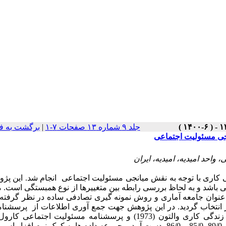
جلد ۹ شماره ۱۳ صفحات ۷-۱
|
برگشت به ف
نجی مسئولیت اجتماعی
واحد امیدیه، امیدیه، ایران
کاری با توجه به نقش میانجی مسئولیت اجتماعی انجام شد. این پژو
ی باشد و به لحاظ بررسی رابطه بین متغییرها از نوع همبستگی است. 
نوان جامعه آماری و روش نمونه گیری تصادفی ساده در نظر گرفته ش
ه از فرمول کوکران حجم نمونه آماری محاسبه و تعداد 336 نفر انتخاب گردید. در این پژوهش جهت جمع آوری اطلاعات از پر
استفاده شده است. ضریب آلفای کرونباخ برای پرسشنامه ها، به ترتیب 89/0، 85/0 و 86/0 بدست آمد. مجموعه داده ها به کمک نرم