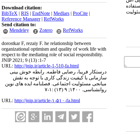
ستفاده
Download citation:
سئولیت
BibTeX
|
RIS
|
EndNote
|
Medlars
|
ProCite
|
Reference Manager
|
RefWorks
Send citation to:
Mendeley
Zotero
RefWorks
dorostkar F, rezaiy F. he relationship between
organizational optimism and quality of work life with
respect to the mediating role of social responsibility.
JNIP 2021; 9 (13) :1-7
URL:
http://jnip.ir/article-1-510-fa.html
درستکار فریبا، رضایی فاطمه. رابطه خوش بینی
سازمانی با کیفیت زندگی کاری با توجه به نقش
میانجی مسئولیت اجتماعی. فصلنامه ایده های نوین
روانشناسی. ۱۴۰۰; ۹ (۱۳) :۱-۷
URL:
http://jnip.ir/article-۱-۵۱۰-fa.html