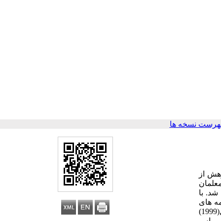
هرست نسخه ها
هش از
معلمان
د. با
سشنامه های
خوش بینی سازمانی کامرون و همکاران (2004)، پرسشنامه کیفیت زندگی کاری والتون (1973) و پرسشنامه مسئولیت اجتماعی کارول(1999)
 افزار اس پی اس