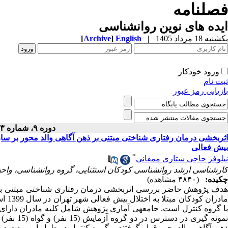
فصلنامه
ایده های نوین روانشناسی
یکشنبه 18 مرداد 1405
|
English
]
Archive
[
ورود خودکار
ثبت نام
بازیابی رمز عبور
دوره ۹، شماره ۱۳ - ( ۶-۱۴۰۰ )
اثربخشی درمان رفتاری شناختی مبتنی بر ذهن آگاهی والد محور بر ساز
بیش فعالی
*
نیلوفر حاجی ستاری ممقانی
کارشناسی ارشد روانشناسی کودکان استثنایی، گروه روانشناسی، واحد ت
چکیده:
(۴۸۴۰ مشاهده)
دف پژوهش حاضر بررسی
اثربخشی درمان رفتاری شناختی مبتنی بر
ادران کودکان مبتلا به اختلال بیش فعالی
شهر
هن آگاهی والدمحور قرار گرفتند و گروه کنترل در طول این مدت در ا