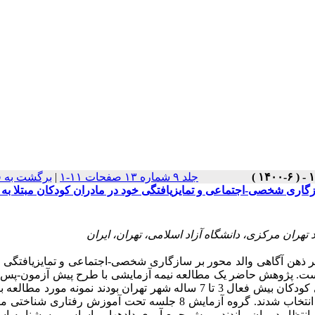
جلد ۹ شماره ۱۳ صفحات ۱۱-۱
|
برگشت به 
گاری شخصی-اجتماعی و تمایزیافتگی خود در مادران کودکان مبتلا به ا
هران مرکزی، دانشگاه آزاد اسلامی، تهران، ایران
 ذهن آگاهی والد محور بر سازگاری شخصی-اجتماعی و تمایزیافتگی خ
 تهران در سال 1399 است. پژوهش حاضر یک مطالعه نیمه آزمایشی با طرح پیش آزمون-پ
با گروه کنترل است. جامعه­ی آماری پژوهش شامل کلیه مادران دارای کودکان بیش فعال 3 تا 7 ساله شهر تهران بودند نمونه م
نمونه­ گیری در دسترس در دو گروه آزمایش (15 نفر) و گواه (15 نفر) انتخاب شدند. گروه آزمایش 8 جلسه تحت آموزش رفت
نتظار درمان ماندند.
روش جمع ­آوری داده­ها بر اساس پرسشنامه است