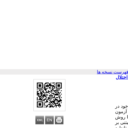
فهرست نسخه ها
ختلال
ود در
س آزمون
ورد مطالعه با روش
اری شناختی مبتنی بر
اندارد