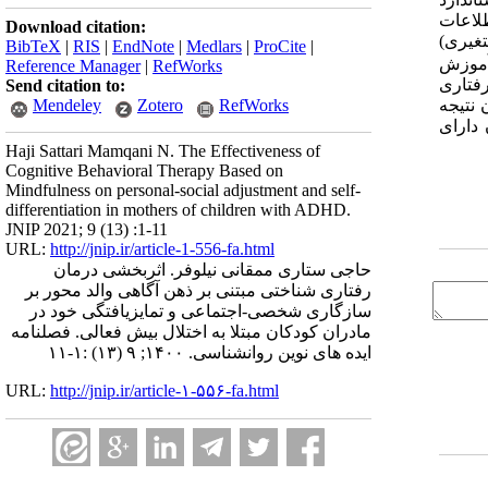
طلاعات
Download citation:
تغیری
)
BibTeX
|
RIS
|
EndNote
|
Medlars
|
ProCite
|
آموزش
Reference Manager
|
RefWorks
رفتاری
Send citation to:
 نتیجه
Mendeley
Zotero
RefWorks
دارای
Haji Sattari Mamqani N. The Effectiveness of
Cognitive Behavioral Therapy Based on
Mindfulness on personal-social adjustment and self-
differentiation in mothers of children with ADHD.
JNIP 2021; 9 (13) :1-11
URL:
http://jnip.ir/article-1-556-fa.html
حاجی ستاری ممقانی نیلوفر. اثربخشی درمان
رفتاری شناختی مبتنی بر ذهن آگاهی والد محور بر
سازگاری شخصی-اجتماعی و تمایزیافتگی خود در
مادران کودکان مبتلا به اختلال بیش فعالی. فصلنامه
ایده های نوین روانشناسی. ۱۴۰۰; ۹ (۱۳) :۱-۱۱
URL:
http://jnip.ir/article-۱-۵۵۶-fa.html