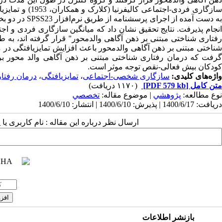
ازگاری فردی-اجتماعی کالیفرنیا (کلارک و همکاران
، 1953) و
تمایزیا
ه­ دست آمده از اجرای پرسشنامه
از طریق نرم
افزار
SPSS23
در دو بخ
نجام پذیرفت. نتایج تحقیق نشان داد که
میانگین سازگاری فردی و اجت
رفتاری شناختی مبتنی بر ذهن آگاهی والدمحور" قرار گرفته اند، به ط
شناختی مبتنی بر ذهن آگاهی والدمحور باعث افزایش تمایزیافتگی در ما
گرفت که درمان رفتاری شناختی مبتنی بر ذهن آگاهی والد محور بر 
کودکان بیش فعالی-نقص توجه موثر است.
واژه‌های کلیدی:
سازگاری شخصی-اجتماعی
،
تمایزیافتگی
،
درمان رفتار
متن کامل
[PDF 579 kb]
(۱۱۷۰ دریافت)
نوع مطالعه:
پژوهشي
| موضوع مقاله:
تخصصي
دریافت: 1400/6/17 | پذیرش: 1400/6/10 | انتشار: 1400/6/10
ارسال نظر درباره این مقاله : نام کاربری ی
بازنشر اطلاعات