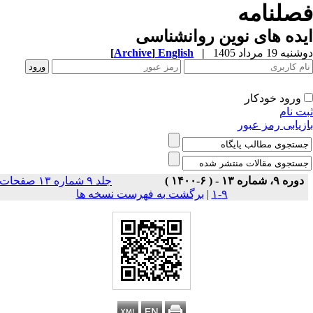
صلنامه
ده های نوین روانشناسی
ه 19 مرداد 1405
|
English
]
Archive
[
ورود خودکار
ت نام
زیابی رمز عبور
دوره ۹، شماره ۱۳ - ( ۶-۱۴۰۰ )
جلد ۹ شماره ۱۳ صفحات
۹-۱
|
برگشت به فهرست نسخه ها