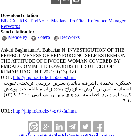
Download citation:
BibTeX
|
RIS
|
EndNote
|
Medlars
|
ProCite
|
Reference Manager
|
RefWorks
Send citation to:
Mendeley
Zotero
RefWorks
Askari Baghmiani A, Babaeian N. INVESTIGUTION OF THE
EFFFECTIVENESS OF REINFORCING SELF-ESTEEM ON
THE ATTITUDE OF DIVOCED WOMAN COVERED BY
EMDAD-COMIMTHE TOWORDS THE SUBJCET OF
REMARRIAG. JNIP 2021; 9 (13) :1-9
URL:
http://jnip.ir/article-1-566-fa.html
عسکری باغمیانی اشرف، بابائیان نسرین. بررسی اثربخشی تقویت
اعتماد به نفس بر نگرش به ازدواج مجدد زنان مطلقه تحت پوشش
کمیته امداد یزد. فصلنامه ایده های نوین روانشناسی. ۱۴۰۰; ۹ (۱۳)
:۱-۹
URL:
http://jnip.ir/article-۱-۵۶۶-fa.html
بررسی اثربخشی تقویت اعتماد به نفس بر نگرش