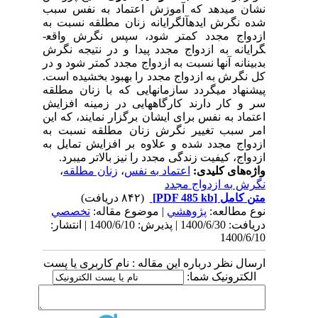
نشان می­دهد که آموزش اعتماد به نفس سبب
شده نگرش ایده­آل­گرایانه زنان مطلقه
نسبت به
ازدواج مجدد کمتر شود،
سپس نگرش واقع­
گرایانه به ازدواج مجدد پیدا و در نتیجه نگرش
بدبینانه آنها نسبت به ازدواج مجدد کمتر شود و در
کل نگرش به ازدواج مجدد را بهبود بخشیده است.
پیشنهاد می­گردد سازمان­هایی که با زنان مطلقه
سر ­و کار دارند کارگاه­هایی در زمینه افزایش
اعتماد به نفس برای ایشان برگزار نمایند، که این
امر سبب تغییر نگرش زنان مطلقه نسبت به
ازدواج مجدد شده و علاوه بر افزایش تمایل به
ازدواج، کیفیت زندگی مجدد را نیز بالاتر می­برد.
واژه‌های کلیدی:
اعتماد به نفس
،
زنان مطلقه
،
نگرش به ازدواج مجدد
متن کامل
[PDF 485 kb]
(۸۴۲ دریافت)
نوع مطالعه:
پژوهشي
| موضوع مقاله:
تخصصي
دریافت: 1400/6/30 | پذیرش: 1400/6/10 | انتشار:
1400/6/10
ارسال نظر درباره این مقاله : نام کاربری یا پست
الکترونیک شما: