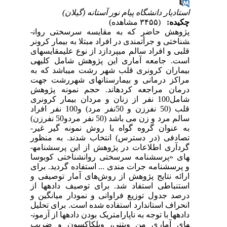
استادیار دانشگاه پیام نور آستانه (گیلان)
چکیده:
(۳۴۵۵ مشاهده)
پژوهش حاضر که به مقایسه سرسختی روان­
شناختی و جرأت­مندی در افراد مبتلا به بیمار کرونر
قلبی و افراد سالم می­پردازد از نوع علی­مقایسه­ای
است. جامعه آماری این پژوهش شامل کلیه­ی
بیماران کرونری قلب شهر رشت می­باشد که به
مراکز درمانی و بیمارستان­های شهررشت جهت
درمان مراجعه کرده­اند. حجم نمونه پژوهش
شامل100 نفر از زنان و مردان بیمار کرونری
قلب (50 نفرزن و 50نفر مرد) و100 نفر افراد
سالم مرد و زن می باشد (50 نفر مردو50 نفرزن)
به عنوان گروه گواه با روش نمونه گیر غیر­
تصادفی (در دسترس) انتخاب شدند. به منظور
گردآری اطلاعات در پژوهش از این پرسشنامه­
های «پرسشنامه سرسختی روانشناختی کوبوسا
و پرسشنامه جرات مندی ... استفاده گردید. برای
ارائه نتایج پژوهش از روش‌های آمار توصیفی و
استنباطی استفاد شد. برای توصیف داده­ها از
درصد جدول توزیع فراوانی و نمودار میانگین و
انحراف استاندارد استفاده شده است. برای تحلیل
داده­ها با توجه به ناپارامتریک بودن داده­ها از آزمون­
های آماری من ویتنی، ویلکاکسون و ضریب