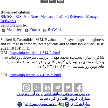
Download citation:
BibTeX
|
RIS
|
EndNote
|
Medlars
|
ProCite
|
Reference Manager
|
RefWorks
Send citation to:
Mendeley
Zotero
RefWorks
Shakeri S, Pasandideh M M. Evaluation of psychological toughness
and courage in coronary heart patients and healthy individuals. JNIP
2021; 10 (14) :1-11
URL:
http://jnip.ir/article-1-614-fa.html
شاکری سارا، پسندیده محمد مهدی. بررسی سرسختی روانشناختی
و جرأت مندی در بیماران کرونر قلبی و افراد سالم. فصلنامه ایده
های نوین روانشناسی. ۱۴۰۰; ۱۰ (۱۴) :۱-۱۱
URL:
http://jnip.ir/article-۱-۶۱۴-fa.html
بررسی سرسختی روانشناختی و جرأت مندی در
بیماران کرونر قلبی و افراد سالم
*
سارا شاکری
،
محمد مهدی پسندیده