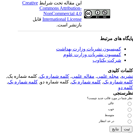
این مقاله تحت شرایط
Creative
Commons Attribution-
NonCommercial 4.0
International License
قابل
بازنشر است.
یگاه های مرتبط
کمیسیون نشریات وزارت بهداشت
کمسیون نشریات وزارت علوم
شرکت یکتاوب
مات کلیدی
ریه
,
مجله علمی
,
مقاله علمی
,
کلمه شماره یک
, کلمه شماره یک,
مه شماره یک
,
کلمه شماره یک
, کلمه شماره دو,
کلمه شماره یک
,
مه دو
رسنجی
 شما در مورد قالب جدید چیست؟
عالی
خوب
متوسط
در حد انتظار